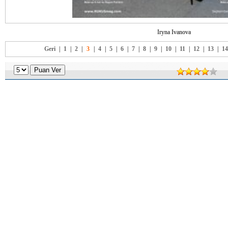
Iryna Ivanova
Geri
|
1
|
2
|
3
|
4
|
5
|
6
|
7
|
8
|
9
|
10
|
11
|
12
|
13
|
14