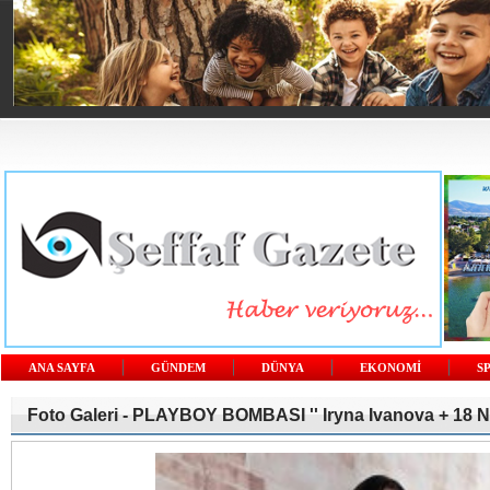
ANA SAYFA
GÜNDEM
DÜNYA
EKONOMİ
S
Foto Galeri -
PLAYBOY BOMBASI '' Iryna Ivanova + 18