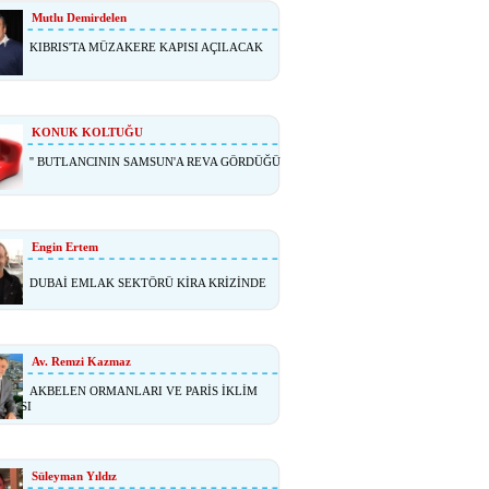
Mutlu Demirdelen
KIBRIS'TA MÜZAKERE KAPISI AÇILACAK
KONUK KOLTUĞU
'' BUTLANCININ SAMSUN'A REVA GÖRDÜĞÜ
Engin Ertem
DUBAİ EMLAK SEKTÖRÜ KİRA KRİZİNDE
Av. Remzi Kazmaz
AKBELEN ORMANLARI VE PARİS İKLİM
ŞMASI
Süleyman Yıldız