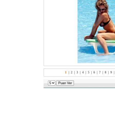
1
|
2
|
3
|
4
|
5
|
6
|
7
|
8
|
9
|