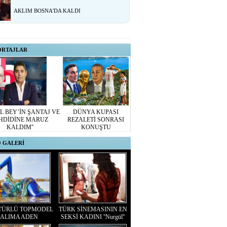
AKLIM BOSNA'DA KALDI
ORTAJLAR
L BEY’İN ŞANTAJ VE
DÜNYA KUPASI
HDİDİNE MARUZ
REZALETİ SONRASI
KALDIM''
KONUŞTU
 GALERİ
TÜRLÜ TOPMODEL
TÜRK SİNEMASININ EN
ALIMA ADEN
SEKSİ KADINI ''Nurgül''