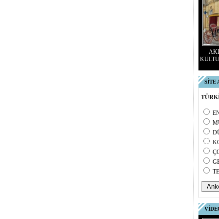
AKD
KÜLTÜ
SİTE
TÜRKİ
E
M
D
K
Ç
G
T
VİDE