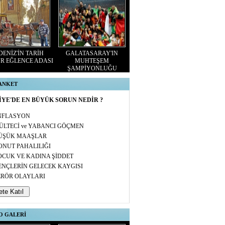
ENİZ'İN TARİH
GALATASARAY'IN
R EĞLENCE ADASI
MUHTEŞEM
ŞAMPİYONLUĞU
 ANKET
YE'DE EN BÜYÜK SORUN NEDİR ?
NFLASYON
ÜLTECİ ve YABANCI GÖÇMEN
ÜŞÜK MAAŞLAR
ONUT PAHALILIĞI
OCUK VE KADINA ŞİDDET
ENÇLERİN GELECEK KAYGISI
ERÖR OLAYLARI
O GALERİ