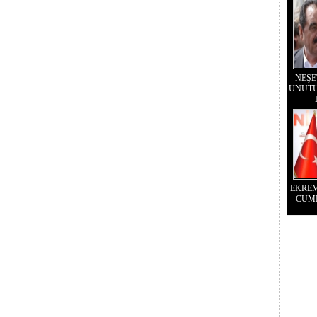
NEŞE
UNUTU
EKRE
CUM