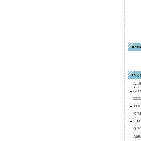
HAV
EN Ç
KIB
TAN
GÖZ
EGE
YEN
KIB
SHA
O F
AMC