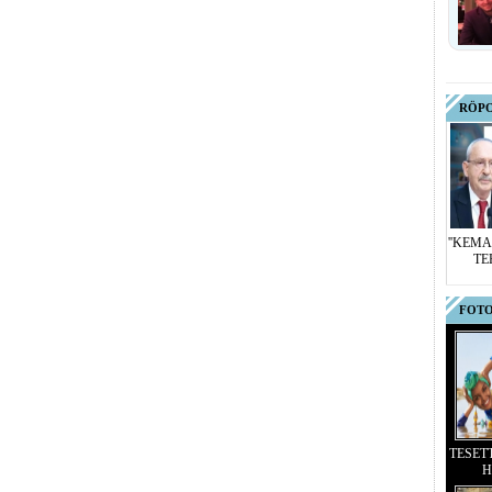
RÖP
''KEMA
TE
FOTO
TESET
H