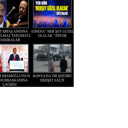
T ERTAŞ ANISINA
ATHENA '' HER ŞEY GÜZEL
LMAZ TATLISES'Lİ
OLACAK '' DİYOR
DAKİKALAR
M İMAMOĞLU'NUN
KONYA'DA TIR ŞÖFÖRÜ
HURBAŞKANINA
DEHŞET SAÇTI
ÇAĞRISI