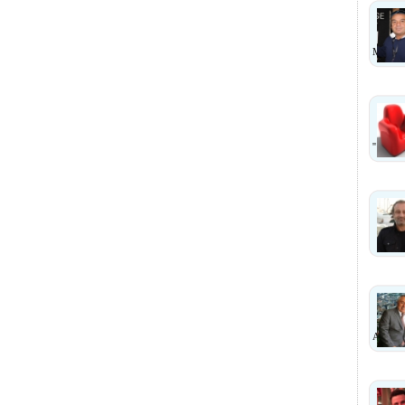
MI ?
''
ANLA