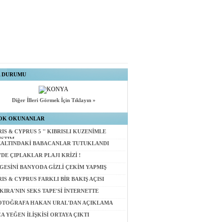
A DURUMU
Diğer İlleri Görmek İçin Tıklayın »
OK OKUNANLAR
RIS & CYPRUS 5 '' KIBRISLI KUZENİMLE
IŞTIM
ALTINDAKİ BABACANLAR TUTUKLANDI
'DE ÇIPLAKLAR PLAJI KRİZİ !
GESİNİ BANYODA GİZLİ ÇEKİM YAPMIŞ
RIS & CYPRUS FARKLI BİR BAKIŞ AÇISI
KIRA'NIN SEKS TAPE'Sİ İNTERNETTE
OTOĞRAFA HAKAN URAL'DAN AÇIKLAMA
A YEĞEN İLİŞKİSİ ORTAYA ÇIKTI