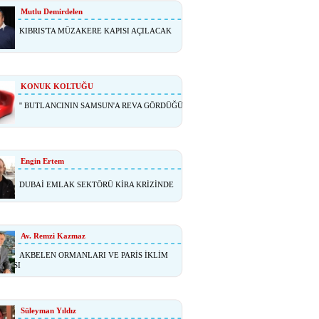
Mutlu Demirdelen
KIBRIS'TA MÜZAKERE KAPISI AÇILACAK
KONUK KOLTUĞU
'' BUTLANCININ SAMSUN'A REVA GÖRDÜĞÜ
Engin Ertem
DUBAİ EMLAK SEKTÖRÜ KİRA KRİZİNDE
Av. Remzi Kazmaz
AKBELEN ORMANLARI VE PARİS İKLİM
ŞMASI
Süleyman Yıldız