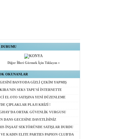
A DURUMU
Diğer İlleri Görmek İçin Tıklayın »
OK OKUNANLAR
GESİNİ BANYODA GİZLİ ÇEKİM YAPMIŞ
KIRA'NIN SEKS TAPE'Sİ İNTERNETTE
NCİ EL OTO SATIŞINA YENİ DÜZENLEME
'DE ÇIPLAKLAR PLAJI KRİZİ !
GHAY'DA ORTAK GÜVENLİK VURGUSU
İN DANS GECESİNE DAVETLİSİNİZ
RIS İNŞAAT SEKTÖRÜNDE SATIŞLAR DURDU
 VE KADIN ELITE PARTIES PAPION CLUB'DA