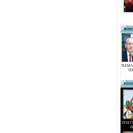
RÖP
''KEMA
TE
FOTO
TESET
H