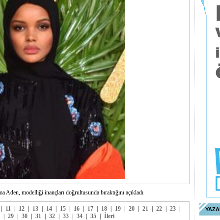
 Aden, modelliği inançları doğrultusunda bıraktığını açıkladı
|
11
|
12
|
13
|
14
|
15
|
16
|
17
|
18
|
19
|
20
|
21
|
22
|
23
|
YAZA
|
29
|
30
|
31
|
32
|
33
|
34
|
35
|
İleri