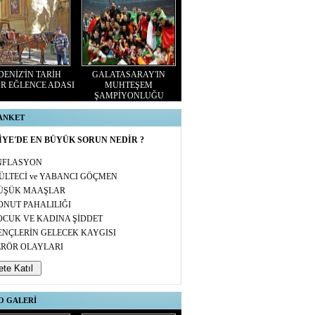
ENİZ'İN TARİH
GALATASARAY'IN
R EĞLENCE ADASI
MUHTEŞEM
ŞAMPİYONLUĞU
 ANKET
YE'DE EN BÜYÜK SORUN NEDİR ?
NFLASYON
ÜLTECİ ve YABANCI GÖÇMEN
ÜŞÜK MAAŞLAR
ONUT PAHALILIĞI
OCUK VE KADINA ŞİDDET
ENÇLERİN GELECEK KAYGISI
ERÖR OLAYLARI
O GALERİ