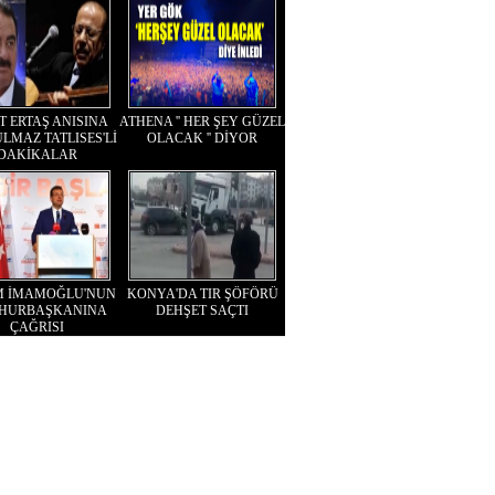
T ERTAŞ ANISINA
ATHENA '' HER ŞEY GÜZEL
LMAZ TATLISES'Lİ
OLACAK '' DİYOR
DAKİKALAR
M İMAMOĞLU'NUN
KONYA'DA TIR ŞÖFÖRÜ
HURBAŞKANINA
DEHŞET SAÇTI
ÇAĞRISI