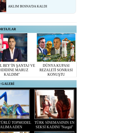
AKLIM BOSNA'DA KALDI
ORTAJLAR
L BEY’İN ŞANTAJ VE
DÜNYA KUPASI
HDİDİNE MARUZ
REZALETİ SONRASI
KALDIM''
KONUŞTU
 GALERİ
TÜRLÜ TOPMODEL
TÜRK SİNEMASININ EN
ALIMA ADEN
SEKSİ KADINI ''Nurgül''