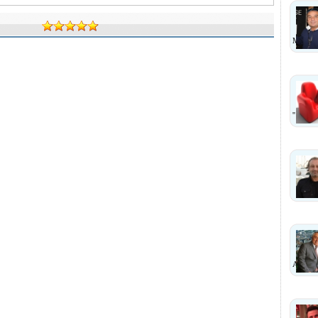
MI?
''
ANLA