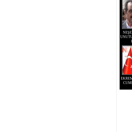
NEŞE
UNUTU
EKRE
CUM