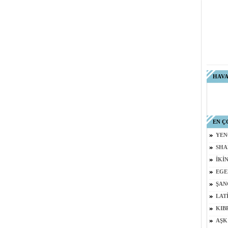
HAV
EN Ç
YEN
SHA
İKİ
EGE
ŞAN
LAT
KIB
AŞK