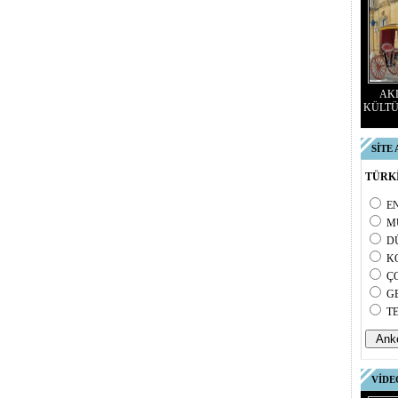
AKD
KÜLTÜ
SİTE
TÜRKİ
E
M
D
K
Ç
G
T
VİDE