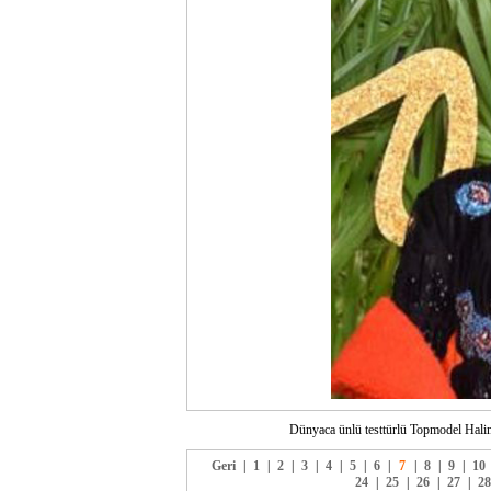
Dünyaca ünlü testtürlü Topmodel Halima
Geri
|
1
|
2
|
3
|
4
|
5
|
6
|
7
|
8
|
9
|
10
24
|
25
|
26
|
27
|
28