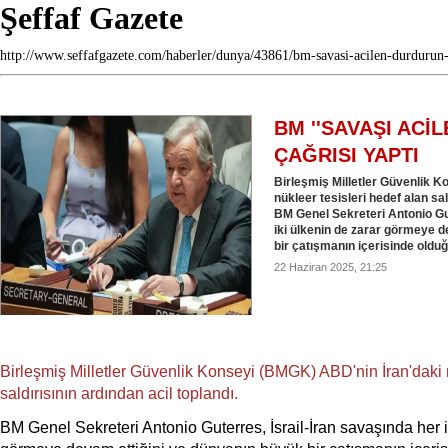
Şeffaf Gazete
http://www.seffafgazete.com/haberler/dunya/43861/bm-savasi-acilen-durdurun-
BM ''SAVAŞI ACİ
ÇAĞRISI YAPTI
Birleşmiş Milletler Güvenlik 
nükleer tesisleri hedef alan sal
BM Genel Sekreteri Antonio Gut
iki ülkenin de zarar görmeye 
bir çatışmanın içerisinde olduğu
22 Haziran 2025, 21:25
Birleşmiş Milletler Güvenlik Konseyi (BMGK) ABD'nin İran'daki n
saldırısının ardından acil toplandı.
BM Genel Sekreteri Antonio Guterres, İsrail-İran savaşında her i