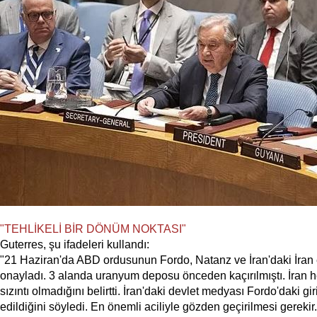
"TEHLİKELİ BİR DÖNÜM NOKTASI"
Guterres, şu ifadeleri kullandı:
"21 Haziran'da ABD ordusunun Fordo, Natanz ve İran'daki İran 
onayladı. 3 alanda uranyum deposu önceden kaçırılmıştı. İran he
sızıntı olmadığını belirtti. İran'daki devlet medyası Fordo'daki gir
edildiğini söyledi. En önemli aciliyle gözden geçirilmesi gerekir.