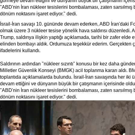
görmeye devam ettiğini ve dünyanın büyük bir çatışmanın içeris
"ABD'nin İran nükleer tesislerini bombalaması, zaten sarsılmış bi
dönüm noktasını işaret ediyor." dedi.
İsrail-İran savaşı 10. gününde devam ederken, ABD İran'daki F
olmak üzere 3 nükleer tesise yönelik hava saldırısı düzenledi
Trump, saldırıya ilişkin yaptığı açıklamada, tarihi bir zafer elde ett
elinden bombayı aldık. Ordumuza teşekkür ederim. Gerçekten ç
ifadelerini kullandı.
Saldırının ardından "nükleer sızıntı" konusu bir kez daha günde
Milletler Güvenlik Konseyi (BMGK) acil toplanma kararı aldı. B
toplantıda açıklamalarda bulundu. İsrail-İran savaşında her iki
devam ettiğini ve dünyanın büyük bir çatışmanın içerisinde oldu
"ABD'nin İran nükleer tesislerini bombalaması, zaten sarsılmış bi
dönüm noktasını işaret ediyor." dedi.