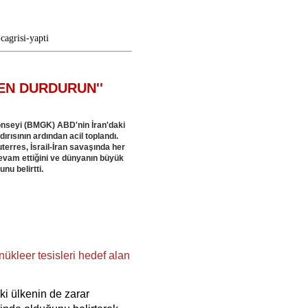
cagrisi-yapti
LEN DURDURUN''
Konseyi (BMGK) ABD'nin İran'daki
dırısının ardından acil toplandı.
erres, İsrail-İran savaşında her
devam ettiğini ve dünyanın büyük
nu belirtti.
ükleer tesisleri hedef alan
ki ülkenin de zarar