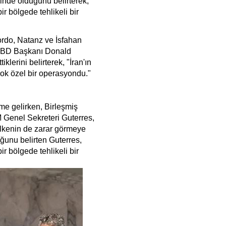
inde olduğunu belirterek,
r bölgede tehlikeli bir
ordo, Natanz ve İsfahan
. ABD Başkanı Donald
iklerini belirterek, "İran'ın
ok özel bir operasyondu."
me gelirken, Birleşmiş
M Genel Sekreteri Guterres,
 ülkenin de zarar görmeye
ğunu belirten Guterres,
r bölgede tehlikeli bir