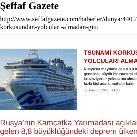
Şeffaf Gazete
http://www.seffafgazete.com/haberler/dunya/4405
korkusundan-yolculari-almadan-gitti
TSUNAMİ KORKU
YOLCULARI ALMA
Rusya'da meydana gelen 8,8 b
genelinde büyük bir tsunami al
kruvaziyerler yolcularını alma
fazla kişi adada mahsur kaldı
30 Temmuz 2025, 14:33
Rusya’nın Kamçatka Yarımadası açıkl
gelen 8,8 büyüklüğündeki deprem ülken