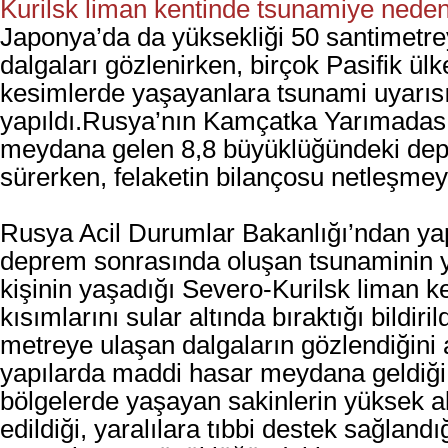
Kurilsk liman kentinde tsunamiye neden
Japonya’da da yüksekliği 50 santimetre
dalgaları gözlenirken, birçok Pasifik ülk
kesimlerde yaşayanlara tsunami uyarıs
yapıldı.Rusya’nın Kamçatka Yarımadası
meydana gelen 8,8 büyüklüğündeki dep
sürerken, felaketin bilançosu netleşmey
Rusya Acil Durumlar Bakanlığı’ndan ya
deprem sonrasında oluşan tsunaminin y
kişinin yaşadığı Severo-Kurilsk liman ke
kısımlarını sular altında bıraktığı bildiril
metreye ulaşan dalgaların gözlendiğini a
yapılarda maddi hasar meydana geldiği 
bölgelerde yaşayan sakinlerin yüksek al
edildiği, yaralılara tıbbi destek sağlandığ