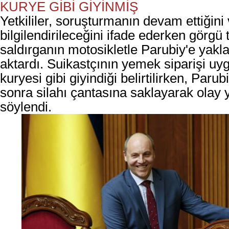
KURYE GİBİ GİYİNMİŞ
Yetkililer, soruşturmanın devam ettiği
bilgilendirileceğini ifade ederken görgü t
saldırganın motosikletle Parubiy'e yaklaş
aktardı. Suikastçının yemek siparişi u
kuryesi gibi giyindiği belirtilirken, Parub
sonra silahı çantasına saklayarak olay 
söylendi.