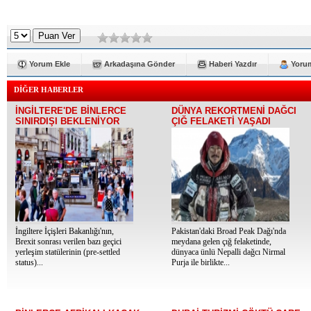
Yorum Ekle
Arkadaşına Gönder
Haberi Yazdır
Yorum
DİĞER HABERLER
İNGİLTERE'DE BİNLERCE
DÜNYA REKORTMENİ DAĞCI
SINIRDIŞI BEKLENİYOR
ÇIĞ FELAKETİ YAŞADI
İngiltere İçişleri Bakanlığı'nın,
Pakistan'daki Broad Peak Dağı'nda
Brexit sonrası verilen bazı geçici
meydana gelen çığ felaketinde,
yerleşim statülerinin (pre-settled
dünyaca ünlü Nepalli dağcı Nirmal
status)...
Purja ile birlikte...