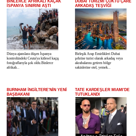
BİNLERCE AFRİKALI KAÇAK
DUBAİ TURİZMİ ÇÖKTÜ ÇARE
İSPANYA SINIRINI AŞTI
ARKADAŞ TEŞVİĞİ
Dünya ajanslara düşen İspanya
Birleşik Arap Emirlikleri Dubai
kontrolündeki Ceuta'ya kitlesel kaçış
şehrine turist olarak arkadaş veya
fotoğraflarıyla şok oldu.Binlerce
akrabalarını getiren bölge
afrikalı...
sakinlerine otel, yemek...
BURNHAM İNGİLTERE'NİN YENİ
TATE KARDEŞLER MIAMI'DE
BAŞBAKANI
TUTUKLANDI