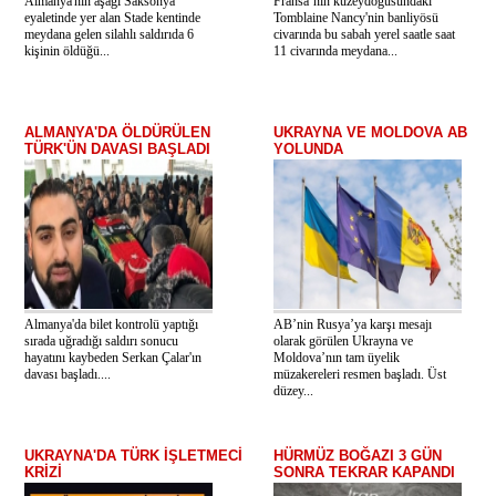
Almanya'nın aşağı Saksonya
Fransa’nın kuzeydoğusundaki
eyaletinde yer alan Stade kentinde
Tomblaine Nancy'nin banliyösü
meydana gelen silahlı saldırıda 6
civarında bu sabah yerel saatle saat
kişinin öldüğü...
11 civarında meydana...
ALMANYA'DA ÖLDÜRÜLEN
UKRAYNA VE MOLDOVA AB
TÜRK'ÜN DAVASI BAŞLADI
YOLUNDA
Almanya'da bilet kontrolü yaptığı
AB’nin Rusya’ya karşı mesajı
sırada uğradığı saldırı sonucu
olarak görülen Ukrayna ve
hayatını kaybeden Serkan Çalar'ın
Moldova’nın tam üyelik
davası başladı....
müzakereleri resmen başladı. Üst
düzey...
UKRAYNA'DA TÜRK İŞLETMECİ
HÜRMÜZ BOĞAZI 3 GÜN
KRİZİ
SONRA TEKRAR KAPANDI