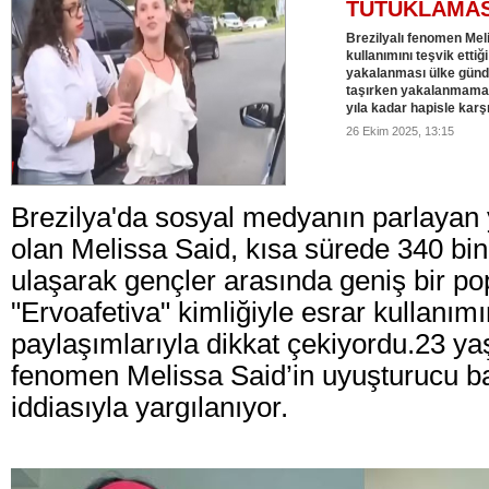
TUTUKLAMAS
Brezilyalı fenomen Mel
kullanımını teşvik ettiği
yakalanması ülke günd
taşırken yakalanmamanın
yıla kadar hapisle karş
26 Ekim 2025, 13:15
Brezilya'da sosyal medyanın parlayan y
olan Melissa Said, kısa sürede 340 bin
ulaşarak gençler arasında geniş bir po
"Ervoafetiva" kimliğiyle esrar kullanım
paylaşımlarıyla dikkat çekiyordu.23 yaş
fenomen Melissa Said’in uyuşturucu b
iddiasıyla yargılanıyor.