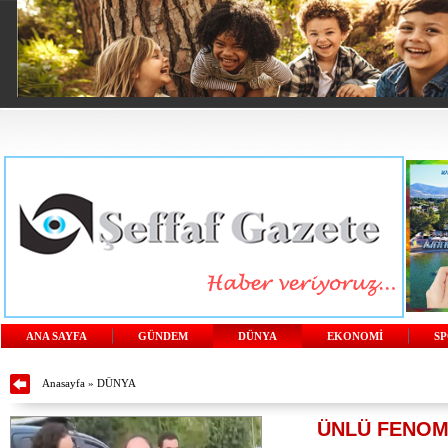
ANA SAYFA
GÜNDEM
DÜNYA
EKONOMİ
S
Anasayfa
»
DÜNYA
ÜNLÜ FENOM