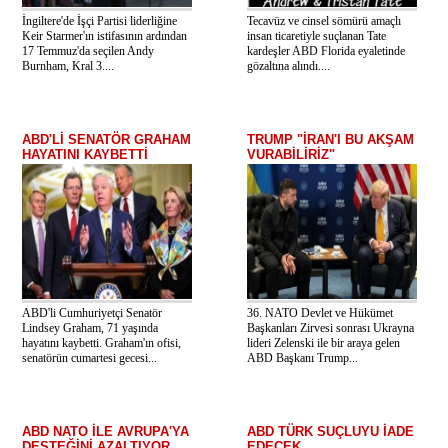
İngiltere'de İşçi Partisi liderliğine
Tecavüz ve cinsel sömürü amaçlı
Keir Starmer'ın istifasının ardından
insan ticaretiyle suçlanan Tate
17 Temmuz'da seçilen Andy
kardeşler ABD Florida eyaletinde
Burnham, Kral 3....
gözaltına alındı....
ABD'Lİ SENATÖR GRAHAM
TRUMP "İRAN'I BU AKŞAM
HAYATINI KAYBETTİ
VURABİLİRİZ"
ABD'li Cumhuriyetçi Senatör
36. NATO Devlet ve Hükümet
Lindsey Graham, 71 yaşında
Başkanları Zirvesi sonrası Ukrayna
hayatını kaybetti. Graham'ın ofisi,
lideri Zelenski ile bir araya gelen
senatörün cumartesi gecesi...
ABD Başkanı Trump...
ABD NATO İLE AVRUPA'YA
ABD TÜRK SUÇLUYU İADE
DESTEĞİNİ AZALTIYOR
EDECEK