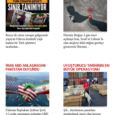
Rusya ile süren savaşın gölgesinde
Hürmüz Boğazı 3 gün önce
yaşayan Odessa kentinde yaşlı
açılmıştı.İran, İsrail’in Lübnan’la
kadına bir Türk işletmeci
olan ateşkesi ihlal ettiğini gerekçe
tarafından...
göstererek Hürmüz...
İRAN ABD ANLAŞMASINI
UYUŞTURUCU TARİHİNİN EN
PAKİSTAN DUYURDU
BÜYÜK OPERASYONU
Pakistan Başbakanı Şehbaz Şerif,
Şili , uluslararası pazarlara
3,5 aylık çatışmanın ardından ABD
gönderilmek üzere olan kereste