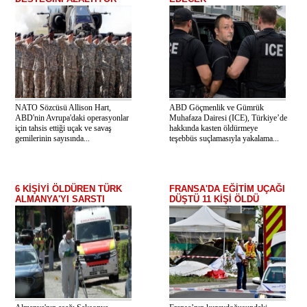
NATO Sözcüsü Allison Hart,
ABD Göçmenlik ve Gümrük
ABD'nin Avrupa'daki operasyonlar
Muhafaza Dairesi (ICE), Türkiye’de
için tahsis ettiği uçak ve savaş
hakkında kasten öldürmeye
gemilerinin sayısında...
teşebbüs suçlamasıyla yakalama...
6 KİŞİYİ ÖLDÜREN TÜRK
FRANSA'DA EĞİTİM UÇAĞI
ALMANYA'YI SARSTI
DÜŞTÜ 11 KİŞİ ÖLDÜ