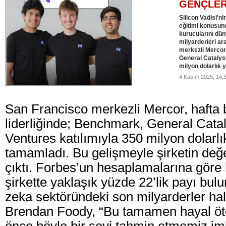
GENÇLER
Silicon Vadisi'n
eğitimi konusund
kurucularını dün
milyarderleri ar
merkezli Mercor,
General Catalyst
milyon dolarlık y
4 Kasım 2025, 14:
San Francisco merkezli Mercor, hafta 
liderliğinde; Benchmark, General Cata
Ventures katılımıyla 350 milyon dolarlık
tamamladı. Bu gelişmeyle şirketin değe
çıktı. Forbes’un hesaplamalarına göre
şirkette yaklaşık yüzde 22’lik payı bul
zeka sektöründeki son milyarderler hal
Brendan Foody, “Bu tamamen hayal ötes