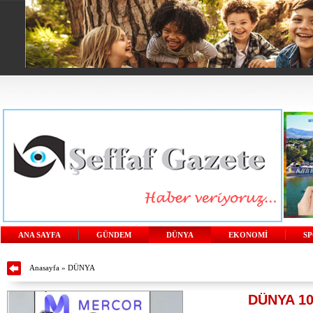
ANA SAYFA
GÜNDEM
DÜNYA
EKONOMİ
S
Anasayfa
»
DÜNYA
DÜNYA 1