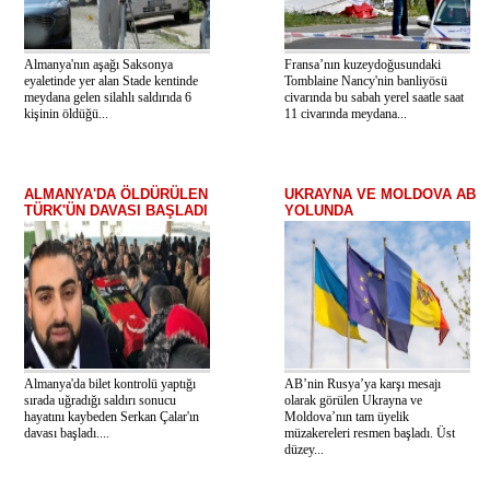
Almanya'nın aşağı Saksonya
Fransa’nın kuzeydoğusundaki
eyaletinde yer alan Stade kentinde
Tomblaine Nancy'nin banliyösü
meydana gelen silahlı saldırıda 6
civarında bu sabah yerel saatle saat
kişinin öldüğü...
11 civarında meydana...
ALMANYA'DA ÖLDÜRÜLEN
UKRAYNA VE MOLDOVA AB
TÜRK'ÜN DAVASI BAŞLADI
YOLUNDA
Almanya'da bilet kontrolü yaptığı
AB’nin Rusya’ya karşı mesajı
sırada uğradığı saldırı sonucu
olarak görülen Ukrayna ve
hayatını kaybeden Serkan Çalar'ın
Moldova’nın tam üyelik
davası başladı....
müzakereleri resmen başladı. Üst
düzey...