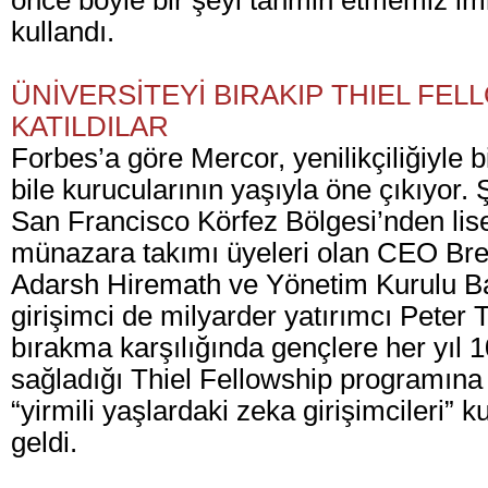
önce böyle bir şeyi tahmin etmemiz imk
kullandı.
ÜNİVERSİTEYİ BIRAKIP THIEL FEL
KATILDILAR
Forbes’a göre Mercor, yenilikçiliğiyle b
bile kurucularının yaşıyla öne çıkıyor. 
San Francisco Körfez Bölgesi’nden lis
münazara takımı üyeleri olan CEO B
Adarsh Hiremath ve Yönetim Kurulu B
girişimci de milyarder yatırımcı Peter Th
bırakma karşılığında gençlere her yıl 1
sağladığı Thiel Fellowship programına 
“yirmili yaşlardaki zeka girişimcileri”
geldi.