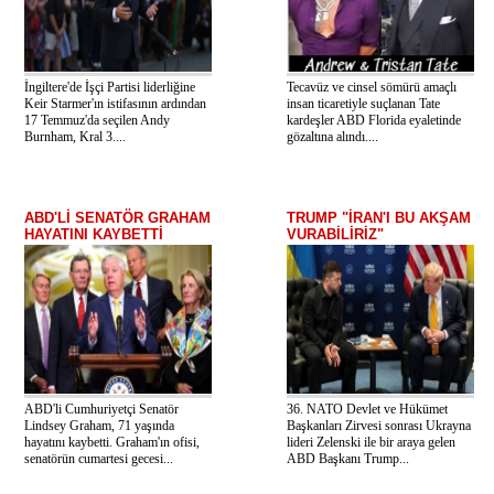
İngiltere'de İşçi Partisi liderliğine
Tecavüz ve cinsel sömürü amaçlı
Keir Starmer'ın istifasının ardından
insan ticaretiyle suçlanan Tate
17 Temmuz'da seçilen Andy
kardeşler ABD Florida eyaletinde
Burnham, Kral 3....
gözaltına alındı....
ABD'Lİ SENATÖR GRAHAM
TRUMP "İRAN'I BU AKŞAM
HAYATINI KAYBETTİ
VURABİLİRİZ"
ABD'li Cumhuriyetçi Senatör
36. NATO Devlet ve Hükümet
Lindsey Graham, 71 yaşında
Başkanları Zirvesi sonrası Ukrayna
hayatını kaybetti. Graham'ın ofisi,
lideri Zelenski ile bir araya gelen
senatörün cumartesi gecesi...
ABD Başkanı Trump...