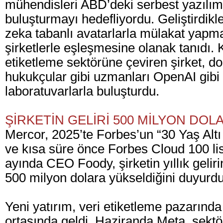
mühendisleri ABD’deki serbest yazılım 
buluşturmayı hedefliyordu. Geliştirdikle
zeka tabanlı avatarlarla mülakat yapm
şirketlerle eşleşmesine olanak tanıdı.
etiketleme sektörüne çeviren şirket, do
hukukçular gibi uzmanları OpenAI gibi
laboratuvarlarla buluşturdu.
ŞİRKETİN GELİRİ 500 MİLYON DOLA
Mercor, 2025’te Forbes’un “30 Yaş Altı 
ve kısa süre önce Forbes Cloud 100 list
ayında CEO Foody, şirketin yıllık gelir
500 milyon dolara yükseldiğini duyurdu
Yeni yatırım, veri etiketleme pazarında 
ortasında geldi. Haziranda Meta, sekt