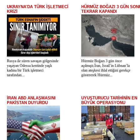
UKRAYNA'DA TÜRK İŞLETMECİ
HÜRMÜZ BOĞAZI 3 GÜN SON
KRİZİ
TEKRAR KAPANDI
Rusya ile süren savaşın gölgesinde
Hürmüz Boğazı 3 gün önce
yaşayan Odessa kentinde yaşlı
açılmıştı.İran, İsrail’in Lübnan’la
kadına bir Türk işletmeci
olan ateşkesi ihlal ettiğini gerekçe
tarafından...
göstererek Hürmüz...
İRAN ABD ANLAŞMASINI
UYUŞTURUCU TARİHİNİN EN
PAKİSTAN DUYURDU
BÜYÜK OPERASYONU