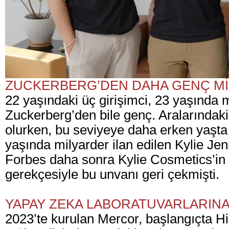
ZUCKERBERG’DEN DAHA GENÇ M
22 yaşındaki üç girişimci, 23 yaşında 
Zuckerberg’den bile genç. Aralarındak
olurken, bu seviyeye daha erken yaşta 
yaşında milyarder ilan edilen Kylie Je
Forbes daha sonra Kylie Cosmetics’in ge
gerekçesiyle bu unvanı geri çekmişti.
YAPAY ZEKA LABORATUVARLARINA
2023’te kurulan Mercor, başlangıçta Hi