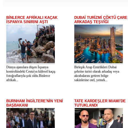
BİNLERCE AFRİKALI KAÇAK
DUBAİ TURİZMİ ÇÖKTÜ ÇARE
İSPANYA SINIRINI AŞTI
ARKADAŞ TEŞVİĞİ
Dünya ajanslara düşen İspanya
Birleşik Arap Emirlikleri Dubai
kontrolündeki Ceuta'ya kitlesel kaçış
şehrine turist olarak arkadaş veya
fotoğraflarıyla şok oldu.Binlerce
akrabalarını getiren bölge
afrikalı...
sakinlerine otel, yemek...
BURNHAM İNGİLTERE'NİN YENİ
TATE KARDEŞLER MIAMI'DE
BAŞBAKANI
TUTUKLANDI