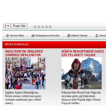
Yorum Ekle
Arkadaşına Gönder
Haberi Yazdır
Yorum
DİĞER HABERLER
İNGİLTERE'DE BİNLERCE
DÜNYA REKORTMENİ DAĞCI
SINIRDIŞI BEKLENİYOR
ÇIĞ FELAKETİ YAŞADI
İngiltere İçişleri Bakanlığı'nın,
Pakistan'daki Broad Peak Dağı'nda
Brexit sonrası verilen bazı geçici
meydana gelen çığ felaketinde,
yerleşim statülerinin (pre-settled
dünyaca ünlü Nepalli dağcı Nirmal
status)...
Purja ile birlikte...