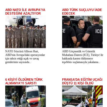
ABD NATO İLE AVRUPA'YA
ABD TÜRK SUÇLUYU İADE
DESTEĞİNİ AZALTIYOR
EDECEK
NATO Sözcüsü Allison Hart,
ABD Göçmenlik ve Gümrük
ABD'nin Avrupa'daki operasyonlar
Muhafaza Dairesi (ICE), Türkiye’de
için tahsis ettiği uçak ve savaş
hakkında kasten öldürmeye
gemilerinin sayısında...
teşebbüs suçlamasıyla yakalama...
6 KİŞİYİ ÖLDÜREN TÜRK
FRANSA'DA EĞİTİM UÇAĞI
ALMANYA'YI SARSTI
DÜŞTÜ 11 KİŞİ ÖLDÜ