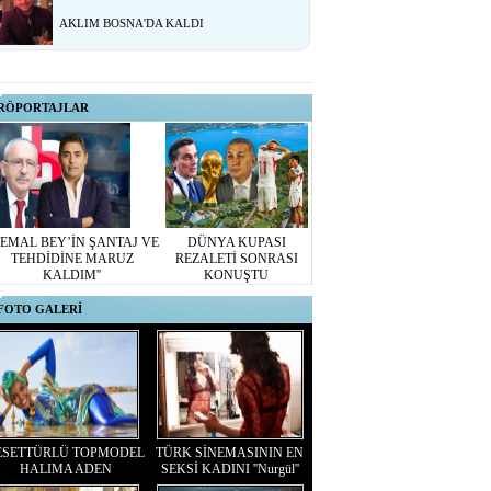
AKLIM BOSNA'DA KALDI
RÖPORTAJLAR
KEMAL BEY’İN ŞANTAJ VE
DÜNYA KUPASI
TEHDİDİNE MARUZ
REZALETİ SONRASI
KALDIM''
KONUŞTU
FOTO GALERİ
ESETTÜRLÜ TOPMODEL
TÜRK SİNEMASININ EN
HALIMA ADEN
SEKSİ KADINI ''Nurgül''