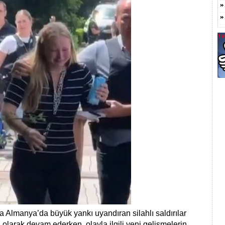
da Almanya’da büyük yankı uyandıran silahlı saldırılar
 olarak devam ederken, olayla ilgili yeni gelişmelerin