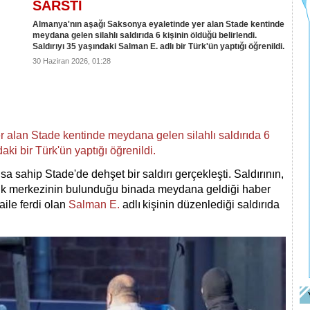
SARSTI
Almanya'nın aşağı Saksonya eyaletinde yer alan Stade kentinde
meydana gelen silahlı saldırıda 6 kişinin öldüğü belirlendi.
Saldırıyı 35 yaşındaki Salman E. adlı bir Türk'ün yaptığı öğrenildi.
30 Haziran 2026, 01:28
 alan Stade kentinde meydana gelen silahlı saldırıda 6
daki bir Türk'ün yaptığı öğrenildi.
a sahip Stade'de dehşet bir saldırı gerçekleşti. Saldırının,
çlik merkezinin bulunduğu binada meydana geldiği haber
aile ferdi olan
Salman E.
adlı
kişinin düzenlediği saldırıda