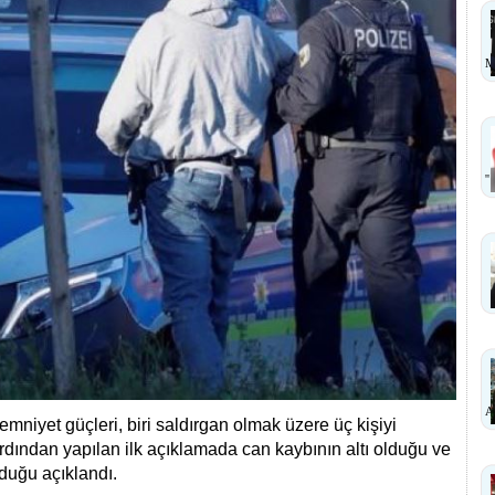
M
''
A
, emniyet güçleri, biri saldırgan olmak üzere üç kişiyi
rdından yapılan ilk açıklamada can kaybının altı olduğu ve
lduğu açıklandı.