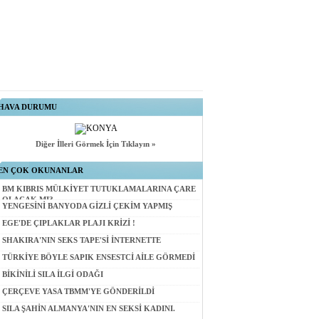
HAVA DURUMU
Diğer İlleri Görmek İçin Tıklayın »
EN ÇOK OKUNANLAR
BM KIBRIS MÜLKİYET TUTUKLAMALARINA ÇARE
OLACAK MI?
YENGESİNİ BANYODA GİZLİ ÇEKİM YAPMIŞ
EGE'DE ÇIPLAKLAR PLAJI KRİZİ !
SHAKIRA'NIN SEKS TAPE'Sİ İNTERNETTE
TÜRKİYE BÖYLE SAPIK ENSESTCİ AİLE GÖRMEDİ
BİKİNİLİ SILA İLGİ ODAĞI
ÇERÇEVE YASA TBMM'YE GÖNDERİLDİ
SILA ŞAHİN ALMANYA'NIN EN SEKSİ KADINI.