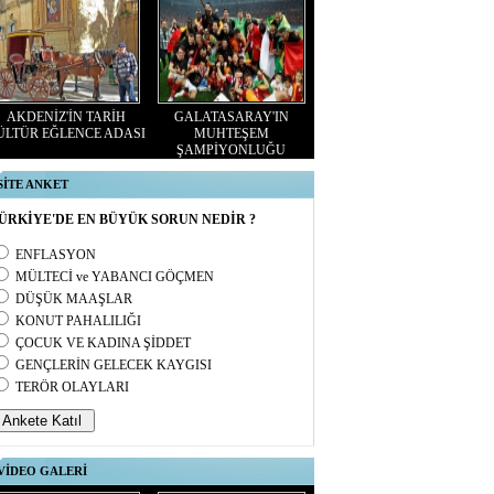
AKDENİZ'İN TARİH
GALATASARAY'IN
ÜLTÜR EĞLENCE ADASI
MUHTEŞEM
ŞAMPİYONLUĞU
SİTE ANKET
ÜRKİYE'DE EN BÜYÜK SORUN NEDİR ?
ENFLASYON
MÜLTECİ ve YABANCI GÖÇMEN
DÜŞÜK MAAŞLAR
KONUT PAHALILIĞI
ÇOCUK VE KADINA ŞİDDET
GENÇLERİN GELECEK KAYGISI
TERÖR OLAYLARI
VİDEO GALERİ