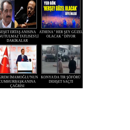
NEŞET ERTAŞ ANISINA
ATHENA '' HER ŞEY GÜZEL
NUTULMAZ TATLISES'Lİ
OLACAK '' DİYOR
DAKİKALAR
KREM İMAMOĞLU'NUN
KONYA'DA TIR ŞÖFÖRÜ
CUMHURBAŞKANINA
DEHŞET SAÇTI
ÇAĞRISI