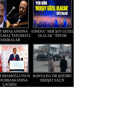
T ERTAŞ ANISINA
ATHENA '' HER ŞEY GÜZEL
LMAZ TATLISES'Lİ
OLACAK '' DİYOR
DAKİKALAR
M İMAMOĞLU'NUN
KONYA'DA TIR ŞÖFÖRÜ
HURBAŞKANINA
DEHŞET SAÇTI
ÇAĞRISI