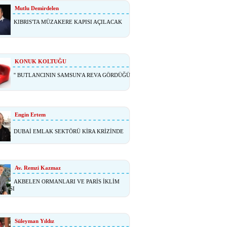
Mutlu Demirdelen
KIBRIS'TA MÜZAKERE KAPISI AÇILACAK
KONUK KOLTUĞU
'' BUTLANCININ SAMSUN'A REVA GÖRDÜĞÜ
Engin Ertem
DUBAİ EMLAK SEKTÖRÜ KİRA KRİZİNDE
Av. Remzi Kazmaz
AKBELEN ORMANLARI VE PARİS İKLİM
ŞMASI
Süleyman Yıldız