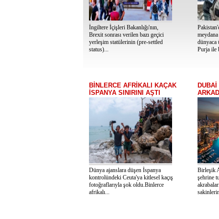
İngiltere İçişleri Bakanlığı'nın,
Pakistan
Brexit sonrası verilen bazı geçici
meydana g
yerleşim statülerinin (pre-settled
dünyaca 
status)...
Purja ile b
BİNLERCE AFRİKALI KAÇAK
DUBAİ
İSPANYA SINIRINI AŞTI
ARKAD
Dünya ajanslara düşen İspanya
Birleşik 
kontrolündeki Ceuta'ya kitlesel kaçış
şehrine t
fotoğraflarıyla şok oldu.Binlerce
akrabalar
afrikalı...
sakinleri