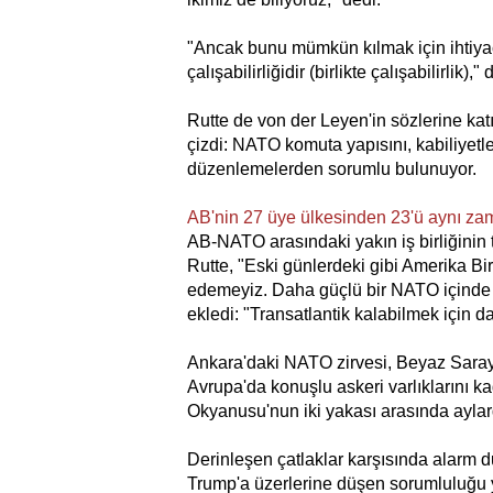
"Ancak bunu mümkün kılmak için ihtiyacı
çalışabilirliğidir (birlikte çalışabilirlik),"
Rutte de von der Leyen'in sözlerine katı
çizdi: NATO komuta yapısını, kabiliyetle
düzenlemelerden sorumlu bulunuyor.
AB'nin 27 üye ülkesinden 23'ü aynı z
AB-NATO arasındaki yakın iş birliğinin
Rutte, "Eski günlerdeki gibi Amerika Bi
edemeyiz. Daha güçlü bir NATO içinde ç
ekledi: "Transatlantik kalabilmek için 
Ankara'daki NATO zirvesi, Beyaz Saray'ı
Avrupa'da konuşlu askeri varlıklarını k
Okyanusu'nun iki yakası arasında aylardı
Derinleşen çatlaklar karşısında alarm
Trump'a üzerlerine düşen sorumluluğu ye