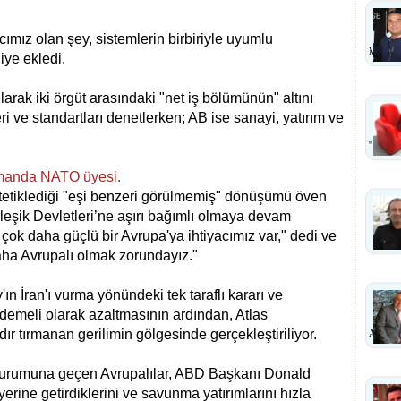
mız olan şey, sistemlerin birbiriyle uyumlu
MI?
 diye ekledi.
larak iki örgüt arasındaki "net iş bölümünün" altını
ri ve standartları denetlerken; AB ise sanayi, yatırım ve
''
amanda NATO üyesi.
 tetiklediği "eşi benzeri görülmemiş" dönüşümü öven
rleşik Devletleri’ne aşırı bağımlı olmaya devam
ok daha güçlü bir Avrupa'ya ihtiyacımız var," dedi ve
daha Avrupalı olmak zorundayız."
n İran'ı vurma yönündeki tek taraflı kararı ve
ademeli olarak azaltmasının ardından, Atlas
r tırmanan gerilimin gölgesinde gerçekleştiriliyor.
ANLA
 durumuna geçen Avrupalılar, ABD Başkanı Donald
rine getirdiklerini ve savunma yatırımlarını hızla