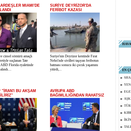
KARDEŞLER MIAMI'DE
SURİYE DEYRİZOR'DA
LANDI
FERİBOT KAZASI
HAV
ve cinsel sömürü amaçlı
Suriye'nin Deyrizor kentinde Fırat
aretiyle suçlanan Tate
Nehri'nde sivilleri taşıyan feribotun
r ABD Florida eyaletinde
batması sonucu iki çocuk yaşamını
alındı....
yitirdi,...
EN Ç
SHA
YEN
 "İRAN'I BU AKŞAM
AVRUPA ABD
EGE
LİRİZ"
BAĞIMLILIĞINDAN RAHATSIZ
AŞK
TÜR
KIB
İKİ
TAL