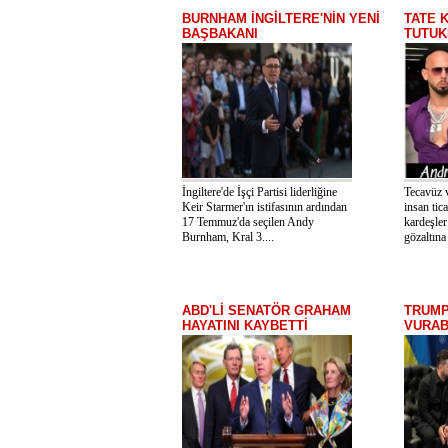
BURNHAM İNGİLTERE'NİN YENİ
TATE 
BAŞBAKANI
TUTUK
İngiltere'de İşçi Partisi liderliğine
Tecavüz 
Keir Starmer'ın istifasının ardından
insan tic
17 Temmuz'da seçilen Andy
kardeşle
Burnham, Kral 3....
gözaltına 
ABD'Lİ SENATÖR GRAHAM
TRUMP
HAYATINI KAYBETTİ
VURABİ