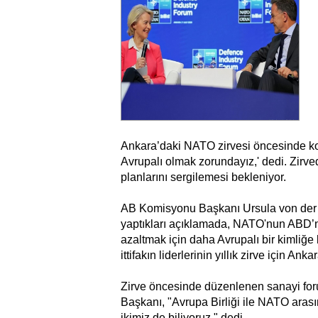
Ankara’daki NATO zirvesi öncesinde kon
Avrupalı olmak zorundayız,' dedi. Zirve
planlarını sergilemesi bekleniyor.
AB Komisyonu Başkanı Ursula von der 
yaptıkları açıklamada, NATO'nun ABD’ni
azaltmak için daha Avrupalı bir kimliğe 
ittifakın liderlerinin yıllık zirve için Ank
Zirve öncesinde düzenlenen sanayi fo
Başkanı, "Avrupa Birliği ile NATO arası
ikimiz de biliyoruz," dedi.