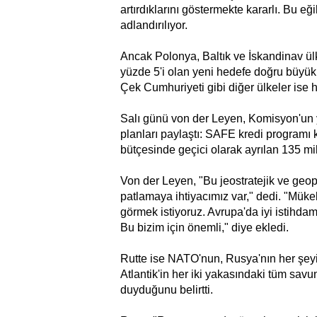
artırdıklarını göstermekte kararlı. Bu e
adlandırılıyor.
Ancak Polonya, Baltık ve İskandinav ülk
yüzde 5'i olan yeni hedefe doğru büyük
Çek Cumhuriyeti gibi diğer ülkeler ise 
Salı günü von der Leyen, Komisyon'un y
planları paylaştı: SAFE kredi programı
bütçesinde geçici olarak ayrılan 135 mi
Von der Leyen, "Bu jeostratejik ve geopo
patlamaya ihtiyacımız var," dedi. "Mükel
görmek istiyoruz. Avrupa'da iyi istihdam
Bu bizim için önemli," diye ekledi.
Rutte ise NATO'nun, Rusya'nın her şey
Atlantik'in her iki yakasındaki tüm savu
duyduğunu belirtti.