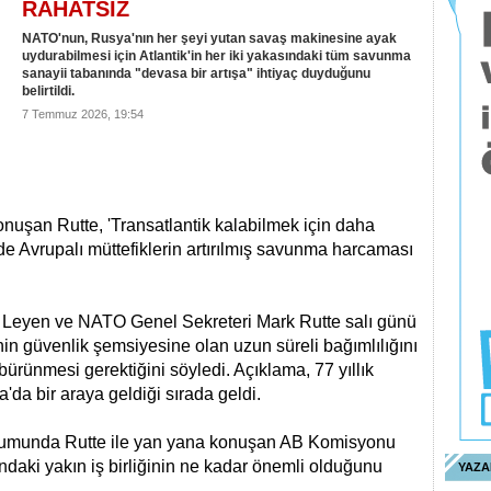
RAHATSIZ
NATO'nun, Rusya'nın her şeyi yutan savaş makinesine ayak
uydurabilmesi için Atlantik'in her iki yakasındaki tüm savunma
sanayii tabanında "devasa bir artışa" ihtiyaç duyduğunu
belirtildi.
7 Temmuz 2026, 19:54
uşan Rutte, 'Transatlantik kalabilmek için daha
de Avrupalı müttefiklerin artırılmış savunma harcaması
Leyen ve NATO Genel Sekreteri Mark Rutte salı günü
n güvenlik şemsiyesine olan uzun süreli bağımlılığını
bürünmesi gerektiğini söyledi. Açıklama, 77 yıllık
ara'da bir araya geldiği sırada geldi.
rumunda Rutte ile yan yana konuşan AB Komisyonu
ndaki yakın iş birliğinin ne kadar önemli olduğunu
YAZA