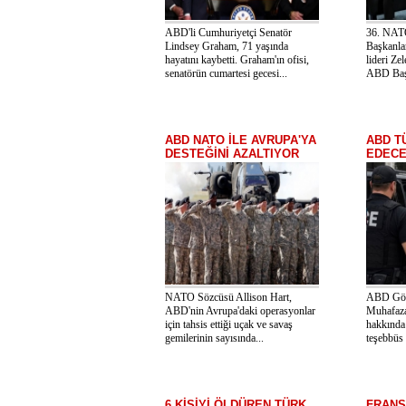
ABD'li Cumhuriyetçi Senatör
36. NAT
Lindsey Graham, 71 yaşında
Başkanla
hayatını kaybetti. Graham'ın ofisi,
lideri Zel
senatörün cumartesi gecesi...
ABD Baş
ABD NATO İLE AVRUPA'YA
ABD T
DESTEĞİNİ AZALTIYOR
EDEC
NATO Sözcüsü Allison Hart,
ABD Göç
ABD'nin Avrupa'daki operasyonlar
Muhafaza
için tahsis ettiği uçak ve savaş
hakkında
gemilerinin sayısında...
teşebbüs 
6 KİŞİYİ ÖLDÜREN TÜRK
FRANS