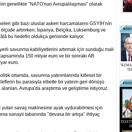
ğilim genellikle "NATO'nun Avrupalılaşması" olarak
eleri gibi bazı uluslar askeri harcamalarını GSYİH'nin
RÖP
 ölçüde artırırken; İspanya, Belçika, Lüksemburg ve
hâlâ bu hedefin oldukça gerisinde kalıyor.
erli savunma kabiliyetlerini artırmak için sunduğu mali
 kapsamında 150 milyar euro ve bir sonraki AB
lyar euro.
''KEMA
TE
litik ortamda, savunma yatırımlarında kitlesel bir
leflerin bu parasıyla elbette bir yatırım geri dönüşü
FOTO
 alanları, Avrupa'da araştırma ve geliştirme istiyoruz.
i yutan savaş makinesine ayak uydurabilmesi için
nma sanayii tabanında "devasa bir artışa" ihtiyaç
TESET
H