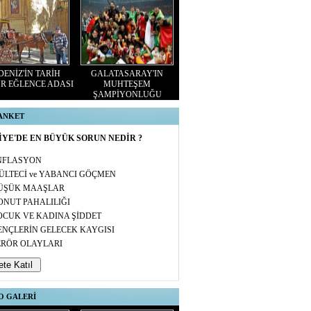
ENİZ'İN TARİH
GALATASARAY'IN
R EĞLENCE ADASI
MUHTEŞEM
ŞAMPİYONLUĞU
 ANKET
YE'DE EN BÜYÜK SORUN NEDİR ?
NFLASYON
ÜLTECİ ve YABANCI GÖÇMEN
ÜŞÜK MAAŞLAR
ONUT PAHALILIĞI
OCUK VE KADINA ŞİDDET
ENÇLERİN GELECEK KAYGISI
ERÖR OLAYLARI
O GALERİ