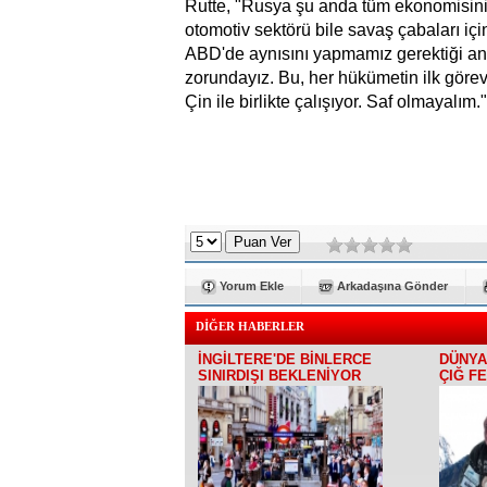
Rutte, "Rusya şu anda tüm ekonomisin
otomotiv sektörü bile savaş çabaları iç
ABD'de aynısını yapmamız gerektiği an
zorundayız. Bu, her hükümetin ilk görev
Çin ile birlikte çalışıyor. Saf olmayalım."
Yorum Ekle
Arkadaşına Gönder
DİĞER HABERLER
İNGİLTERE'DE BİNLERCE
DÜNYA
SINIRDIŞI BEKLENİYOR
ÇIĞ F