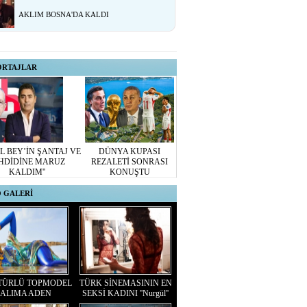
AKLIM BOSNA'DA KALDI
ORTAJLAR
L BEY’İN ŞANTAJ VE
DÜNYA KUPASI
HDİDİNE MARUZ
REZALETİ SONRASI
KALDIM''
KONUŞTU
 GALERİ
TÜRLÜ TOPMODEL
TÜRK SİNEMASININ EN
ALIMA ADEN
SEKSİ KADINI ''Nurgül''