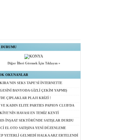
A DURUMU
Diğer İlleri Görmek İçin Tıklayın »
OK OKUNANLAR
KIRA'NIN SEKS TAPE'Sİ İNTERNETTE
GESİNİ BANYODA GİZLİ ÇEKİM YAPMIŞ
'DE ÇIPLAKLAR PLAJI KRİZİ !
 VE KADIN ELITE PARTIES PAPION CLUB'DA
KİYE'NİN HAVASI EN TEMİZ KENTİ
RIS İNŞAAT SEKTÖRÜNDE SATIŞLAR DURDU
NCİ EL OTO SATIŞINA YENİ DÜZENLEME
EP YETERLİ GELMEDİ HALKA ARZ ERTELENDİ