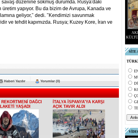
i savaş düzenine sokmuş durumda. Rusya'daki
in üretim yapıyor. Bu da bizim de Avrupa, Kanada ve
lamına geliyor," dedi. "Kendimizi savunmak
idir ve tehdit kapımızda. Rusya; Kuzey Kore, İran ve
AKD
KÜLTÜ
SİTE
TÜRKİ
E
M
Haberi Yazdır
Yorumlar (0)
D
K
Ç
 REKORTMENİ DAĞCI
İTALYA İSPANYA'YA KARŞI
G
ELAKETİ YAŞADI
AÇIK TAVIR ALDI
T
VİDE