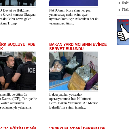
ŞAN
İTA
O Devlet ve Hükümet
NATO'nun, Rusya'nın her şeyi
rı Zirvesi sonrası Ukrayna
yutan savaş makinesine ayak
enski ile bir araya gelen
uydurabilmesi için Atlantik'in her iki
kanı Trump...
yakasındaki tüm...
ÜRK SUÇLUYU İADE
BAKAN YARDIMCISININ EVİNDE
EK
SERVET BULUNDU
menlik ve Gümrük
Irak'ta yapılan yolsuzluk
 Dairesi (ICE), Türkiye’de
operasyonunda Irak Hükümeti,
 kasten öldürmeye
Petrol Bakan Yardımcısı Ali Mearic
suçlamasıyla yakalama...
Bahadli’nin evinin içinde...
A'DA EĞİTİM UÇAĞI
VENEZUELA'DAKİ DEPREM DE