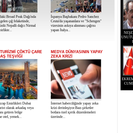
'daki Broad Peak Dağı'nda
İspanya Başbakanı Pedro Sanchez
elen çığ felaketinde,
Ceuta'da yaşananlara ve "Schengen"
ünlü Nepalli dağcı Nirmal
vizesinin askıya alınması çağrısı
irlikte...
yapan İtalya...
NEŞE
UNUTU
 TURİZMİ ÇÖKTÜ ÇARE
MEDYA DÜNYASININ YAPAY
AŞ TEŞVİĞİ
ZEKA KRİZİ
EKRE
CUM
Arap Emirlikleri Dubai
İnternet haberciliğinde yapay zeka
urist olarak arkadaş veya
krizi derinleşiyor.Bazı şirketler
ını getiren bölge
botlara özel içerik düzenlemeleri
ne otel, yemek...
üzerinde...