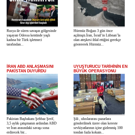
Rusya ile süren savaşın gölgesinde
Hürmüz Boğazı 3 gün önce
yaşayan Odessa kentinde yaşlı
açılmıştı.İran, İsrail’in Lübnan’la
kadına bir Türk işletmeci
olan ateşkesi ihlal ettiğini gerekçe
tarafından...
göstererek Hürmüz...
İRAN ABD ANLAŞMASINI
UYUŞTURUCU TARİHİNİN EN
PAKİSTAN DUYURDU
BÜYÜK OPERASYONU
Pakistan Başbakanı Şehbaz Şerif,
Şili , uluslararası pazarlara
3,5 aylık çatışmanın ardından ABD
gönderilmek üzere olan kereste
ve İran arasındaki savaşı sona
sevkiyatlarının içine gizlenmiş 100
erdirecek bir...
tondan fazla kokain...