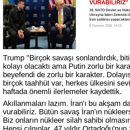
VURABİLİRİZ"
36. NATO Devlet ve Hükü
Ukrayna lideri Zelenski 
İran saldırısı yapacakla
8 Temmuz 2026, 14:15
Trump ''Birçok savaşı sonlandırdık, biti
kolayı olacaktı ama Putin zorlu bir kar
beyefendi de zorlu bir karakter. Dolayıs
birçok taahhüt var, herkes ülkesini se
haftada önemli ilerlemeler kaydettik.
Akıllanmaları lazım. İran'ı bu akşam d
vurabiliriz. Bütün savaş İran'ın nükleers
Biz onların nükleer silah sahibi olması
Hepsi çılgınlar. 47 yıldır Ortadoğu'nu