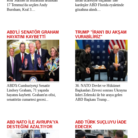
Keir Starmer'ın istifasının ardından
insan ticaretiyle suçlanan Tate
17 Temmuz'da seçilen Andy
kardeşler ABD Florida eyaletinde
Burnham, Kral 3....
gözaltına alındı....
ABD'Lİ SENATÖR GRAHAM
TRUMP "İRAN'I BU AKŞAM
HAYATINI KAYBETTİ
VURABİLİRİZ"
ABD'li Cumhuriyetçi Senatör
36. NATO Devlet ve Hükümet
Lindsey Graham, 71 yaşında
Başkanları Zirvesi sonrası Ukrayna
hayatını kaybetti. Graham'ın ofisi,
lideri Zelenski ile bir araya gelen
senatörün cumartesi gecesi...
ABD Başkanı Trump...
ABD NATO İLE AVRUPA'YA
ABD TÜRK SUÇLUYU İADE
DESTEĞİNİ AZALTIYOR
EDECEK