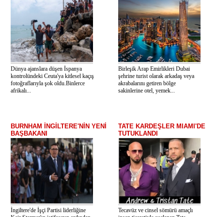
Dünya ajanslara düşen İspanya
Birleşik Arap Emirlikleri Dubai
kontrolündeki Ceuta'ya kitlesel kaçış
şehrine turist olarak arkadaş veya
fotoğraflarıyla şok oldu.Binlerce
akrabalarını getiren bölge
afrikalı...
sakinlerine otel, yemek...
BURNHAM İNGİLTERE'NİN YENİ
TATE KARDEŞLER MIAMI'DE
BAŞBAKANI
TUTUKLANDI
İngiltere'de İşçi Partisi liderliğine
Tecavüz ve cinsel sömürü amaçlı