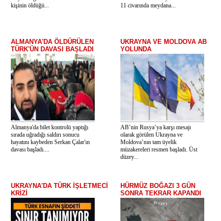
kişinin öldüğü...
11 civarında meydana...
ALMANYA'DA ÖLDÜRÜLEN
UKRAYNA VE MOLDOVA AB
TÜRK'ÜN DAVASI BAŞLADI
YOLUNDA
Almanya'da bilet kontrolü yaptığı
AB’nin Rusya’ya karşı mesajı
sırada uğradığı saldırı sonucu
olarak görülen Ukrayna ve
hayatını kaybeden Serkan Çalar'ın
Moldova’nın tam üyelik
davası başladı....
müzakereleri resmen başladı. Üst
düzey...
UKRAYNA'DA TÜRK İŞLETMECİ
HÜRMÜZ BOĞAZI 3 GÜN
KRİZİ
SONRA TEKRAR KAPANDI