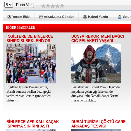
Yorum Ekle
Arkadaşına Gönder
Haberi Yazdır
Yorum
DİĞER HABERLER
İNGİLTERE'DE BİNLERCE
DÜNYA REKORTMENİ DAĞCI
SINIRDIŞI BEKLENİYOR
ÇIĞ FELAKETİ YAŞADI
İngiltere İçişleri Bakanlığı'nın,
Pakistan'daki Broad Peak Dağı'nda
Brexit sonrası verilen bazı geçici
meydana gelen çığ felaketinde,
yerleşim statülerinin (pre-settled
dünyaca ünlü Nepalli dağcı Nirmal
status)...
Purja ile birlikte...
BİNLERCE AFRİKALI KAÇAK
DUBAİ TURİZMİ ÇÖKTÜ ÇARE
İSPANYA SINIRINI AŞTI
ARKADAŞ TEŞVİĞİ