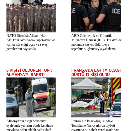
NATO Sözcüsü Allison Hart,
ABD Göçmenlik ve Gümrük
ABD'nin Avrupa'daki operasyonlar
Muhafaza Dairesi (ICE), Türkiye’de
için tahsis ettiği uçak ve savaş
hakkında kasten öldürmeye
gemilerinin sayısında...
teşebbüs suçlamasıyla yakalama...
6 KİŞİYİ ÖLDÜREN TÜRK
FRANSA'DA EĞİTİM UÇAĞI
ALMANYA'YI SARSTI
DÜŞTÜ 11 KİŞİ ÖLDÜ
Almanya'nın aşağı Saksonya
Fransa’nın kuzeydoğusundaki
eyaletinde yer alan Stade kentinde
Tomblaine Nancy'nin banliyösü
meydana gelen silahlı saldırıda 6
civarında bu sabah yerel saatle saat