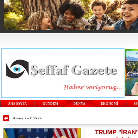
ANA SAYFA
GÜNDEM
DÜNYA
EKONOMİ
S
Anasayfa
»
DÜNYA
TRUMP "İRAN'