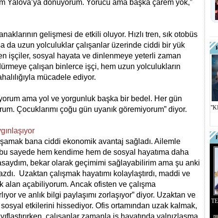
tim Yalova’ya dönüyorum. Yorucu ama başka çarem yok,”
naklarının gelişmesi de etkili oluyor. Hızlı tren, sık otobüs
tsa da uzun yolculuklar çalışanlar üzerinde ciddi bir yük
en işçiler, sosyal hayata ve dinlenmeye yeterli zaman
dürmeye çalışan binlerce işçi, hem uzun yolculukların
halılığıyla mücadele ediyor.
rmiyorum ama yol ve yorgunluk başka bir bedel. Her gün
''
yorum. Çocuklarımı çoğu gün uyanık göremiyorum” diyor.
ygınlaşıyor
yaşamak bana ciddi ekonomik avantaj sağladı. Ailemle
ve bu sayede hem kendime hem de sosyal hayatıma daha
şasaydım, bekar olarak geçimimi sağlayabilirim ama şu anki
ı. Uzaktan çalışmak hayatımı kolaylaştırdı, maddi ve
 alan açabiliyorum. Ancak ofisten ve çalışma
ıyor ve anlık bilgi paylaşımı zorlaşıyor” diyor. Uzaktan ve
T
sosyal etkilerini hissediyor. Ofis ortamından uzak kalmak,
ayıflaştırırken, çalışanlar zamanla iş hayatında yalnızlaşma