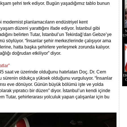
akşam şehri terk ediyor. Bugün yaşadığımız tablo bunun
i modernist planlamacıların endüstriyel kent
yaşam düzeni yarattığını ifade ediyor. İstanbul gibi
N
madığını belirten Tutar, İstanbul’un Tekirdağ’dan Gebze’ye
UN
ü söylüyor. “İnsanlar şehir merkezlerinde çalışıyor ama
lerine, hatta başka şehirlere yerleşmek zorunda kalıyor.
ğlığı doğrudan etkiliyor” diyor.
tlar”
 45 saat ve üzerinde olduğunu hatırlatan Doç. Dr. Cem
E
bu sürenin oldukça yüksek olduğunu vurguluyor. “İnsanlar
rısı eve dönüyor. Günün büyük bölümü işte ve yolda
larak yıpratıcı bir düzen” diyor. İstanbul’un kendi içinde
 Tutar, şehirlerarası yolculuk yapan çalışanlar için bu