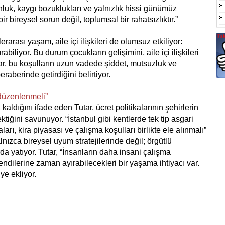
nluk, kaygı bozuklukları ve yalnızlık hissi günümüz
r bireysel sorun değil, toplumsal bir rahatsızlıktır.”
rarası yaşam, aile içi ilişkileri de olumsuz etkiliyor:
iliyor. Bu durum çocukların gelişimini, aile içi ilişkileri
ar, bu koşulların uzun vadede şiddet, mutsuzluk ve
aberinde getirdiğini belirtiyor.
 düzenlenmeli”
aldığını ifade eden Tutar, ücret politikalarının şehirlerin
iğini savunuyor. “İstanbul gibi kentlerde tek tip asgari
rı, kira piyasası ve çalışma koşulları birlikte ele alınmalı”
nızca bireysel uyum stratejilerinde değil; örgütlü
da yatıyor. Tutar, “İnsanların daha insani çalışma
endilerine zaman ayırabilecekleri bir yaşama ihtiyacı var.
ye ekliyor.