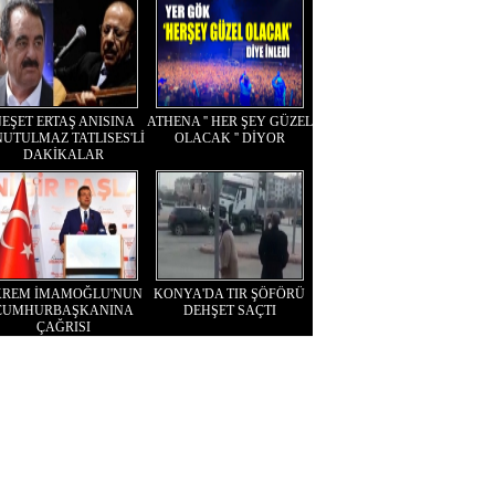
EŞET ERTAŞ ANISINA
ATHENA '' HER ŞEY GÜZEL
UTULMAZ TATLISES'Lİ
OLACAK '' DİYOR
DAKİKALAR
KREM İMAMOĞLU'NUN
KONYA'DA TIR ŞÖFÖRÜ
CUMHURBAŞKANINA
DEHŞET SAÇTI
ÇAĞRISI