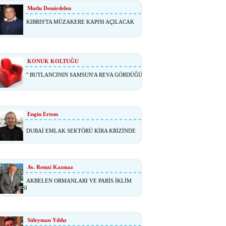
Mutlu Demirdelen
KIBRIS'TA MÜZAKERE KAPISI AÇILACAK
 ?
KONUK KOLTUĞU
'' BUTLANCININ SAMSUN'A REVA GÖRDÜĞÜ
Engin Ertem
DUBAİ EMLAK SEKTÖRÜ KİRA KRİZİNDE
Av. Remzi Kazmaz
AKBELEN ORMANLARI VE PARİS İKLİM
NLAŞMASI
Süleyman Yıldız