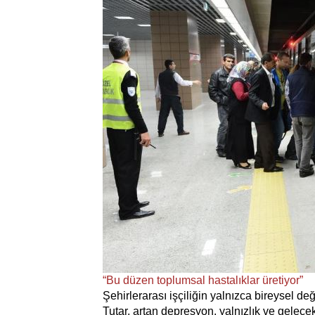
“Bu düzen toplumsal hastalıklar üretiyor”
Şehirlerarası işçiliğin yalnızca bireysel d
Tutar, artan depresyon, yalnızlık ve gelec