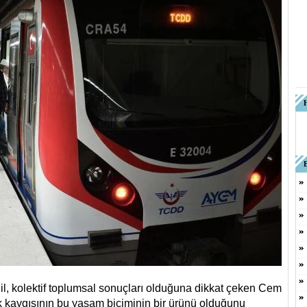
eğil, kolektif toplumsal sonuçları olduğuna dikkat çeken Cem
ek kaygısının bu yaşam biçiminin bir ürünü olduğunu