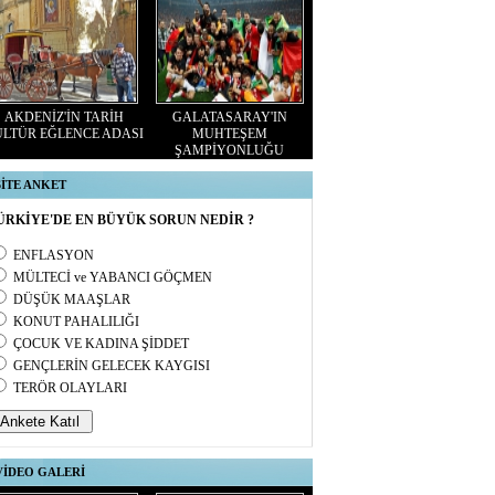
AKDENİZ'İN TARİH
GALATASARAY'IN
LTÜR EĞLENCE ADASI
MUHTEŞEM
ŞAMPİYONLUĞU
SİTE ANKET
ÜRKİYE'DE EN BÜYÜK SORUN NEDİR ?
ENFLASYON
MÜLTECİ ve YABANCI GÖÇMEN
DÜŞÜK MAAŞLAR
KONUT PAHALILIĞI
ÇOCUK VE KADINA ŞİDDET
GENÇLERİN GELECEK KAYGISI
TERÖR OLAYLARI
VİDEO GALERİ