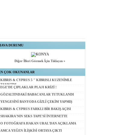
HAVA DURUMU
Diğer İlleri Görmek İçin Tıklayın »
EN ÇOK OKUNANLAR
KIBRIS & CYPRUS 5 '' KIBRISLI KUZENİMLE
TANIŞTIM
EGE'DE ÇIPLAKLAR PLAJI KRİZİ !
GÖZALTINDAKİ BABACANLAR TUTUKLANDI
YENGESİNİ BANYODA GİZLİ ÇEKİM YAPMIŞ
KIBRIS & CYPRUS FARKLI BİR BAKIŞ AÇISI
SHAKIRA'NIN SEKS TAPE'Sİ İNTERNETTE
O FOTOĞRAFA HAKAN URAL'DAN AÇIKLAMA
AMCA YEĞEN İLİŞKİSİ ORTAYA ÇIKTI