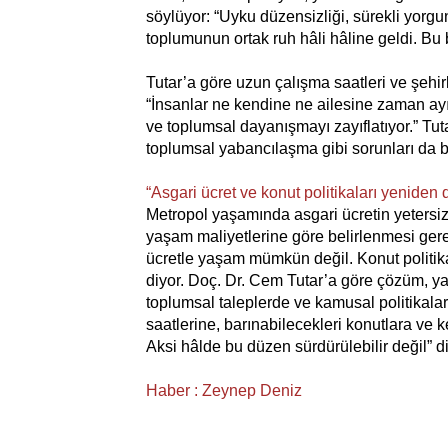
söylüyor: “Uyku düzensizliği, sürekli yorgu
toplumunun ortak ruh hâli hâline geldi. Bu bi
Tutar’a göre uzun çalışma saatleri ve şehirle
“İnsanlar ne kendine ne ailesine zaman ayırab
ve toplumsal dayanışmayı zayıflatıyor.” Tut
toplumsal yabancılaşma gibi sorunları da ber
“Asgari ücret ve konut politikaları yeniden
Metropol yaşamında asgari ücretin yetersiz k
yaşam maliyetlerine göre belirlenmesi gerekt
ücretle yaşam mümkün değil. Konut politikala
diyor. Doç. Dr. Cem Tutar’a göre çözüm, yal
toplumsal taleplerde ve kamusal politikalar
saatlerine, barınabilecekleri konutlara ve k
Aksi hâlde bu düzen sürdürülebilir değil” di
Haber : Zeynep Deniz