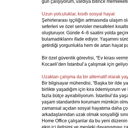
gün çalışıyorum, vardiya bitince memleke
Uzun yolculuklar, kısıtlı sosyal hayat
Şehirlerarası işçiliğin artmasında ulaşım ola
seferleri ve özel servisler mesafeleri kısal
oluşturuyor. Günde 4–6 saatini yolda geçir
bulamadıklarını ifade ediyor. Yaşamını sür
getirdiği yorgunlukla hem de artan hayat pa
Bir özel güvenlik görevlisi, “Ev kirası ve
Kocaeli’den İstanbul’a çalışmak için geli
Uzaktan çalışma da bir alternatif olarak ya
Bir bilgisayar mühendisi, “Başka bir ilde 
birlikte yaşadığım için kira ödemiyorum 
fazla bütçe ayırabiliyorum. İstanbul’da ya
yaşam standardımı korumam mümkün olmazd
zamansal açıdan sosyal hayatıma daha çok
arkadaşlarından uzak olmak sosyalliği sınırl
Home Office çalışanlar da bu yeni düzenin 
ekip içi iletişimi ve mesleki dayanışmayı z