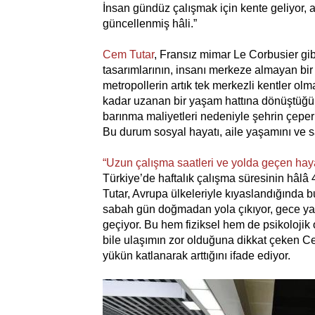
İnsan gündüz çalışmak için kente geliyor, 
güncellenmiş hâli.”
Cem Tutar
, Fransız mimar Le Corbusier gib
tasarımlarının, insanı merkeze almayan bir 
metropollerin artık tek merkezli kentler ol
kadar uzanan bir yaşam hattına dönüştüğün
barınma maliyetleri nedeniyle şehrin çeper
Bu durum sosyal hayatı, aile yaşamını ve sa
“Uzun çalışma saatleri ve yolda geçen haya
Türkiye’de haftalık çalışma süresinin hâlâ
Tutar, Avrupa ülkeleriyle kıyaslandığında 
sabah gün doğmadan yola çıkıyor, gece ya
geçiyor. Bu hem fiziksel hem de psikolojik o
bile ulaşımın zor olduğuna dikkat çeken Cem
yükün katlanarak arttığını ifade ediyor.