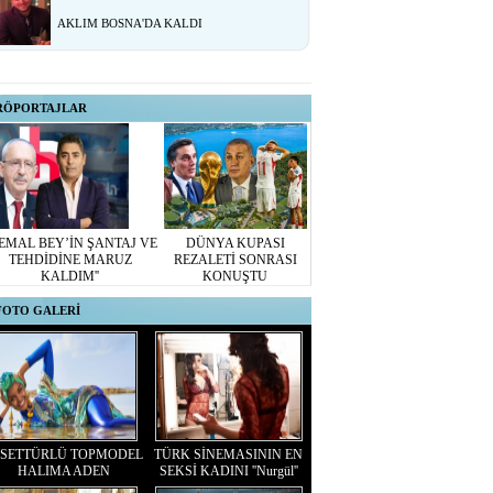
AKLIM BOSNA'DA KALDI
RÖPORTAJLAR
KEMAL BEY’İN ŞANTAJ VE
DÜNYA KUPASI
TEHDİDİNE MARUZ
REZALETİ SONRASI
KALDIM''
KONUŞTU
FOTO GALERİ
ESETTÜRLÜ TOPMODEL
TÜRK SİNEMASININ EN
HALIMA ADEN
SEKSİ KADINI ''Nurgül''