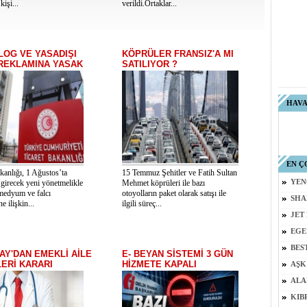
kişi...
verildi.Ortaklar...
OG VE YASADIŞI
KÖPRÜLER FRANSIZ'A MI
 REKLAMINA YASAK
SATILIYOR ?
HAV
EN Ç
kanlığı, 1 Ağustos’ta
15 Temmuz Şehitler ve Fatih Sultan
 girecek yeni yönetmelikle
Mehmet köprüleri ile bazı
YEN
 medyum ve falcı
otoyolların paket olarak satışı ile
SHA
e ilişkin...
ilgili süreç...
JET
EGE
BES
AY'DAN EMEKLİ AİLE
E- BEYAN SİSTEMİ 3 GÜN
ERİ KARARI
HİZMETE KAPALI
AŞK
ALA
KIB