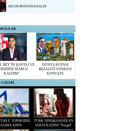
AKLIM BOSNA'DA KALDI
ORTAJLAR
L BEY’İN ŞANTAJ VE
DÜNYA KUPASI
HDİDİNE MARUZ
REZALETİ SONRASI
KALDIM''
KONUŞTU
 GALERİ
TÜRLÜ TOPMODEL
TÜRK SİNEMASININ EN
ALIMA ADEN
SEKSİ KADINI ''Nurgül''