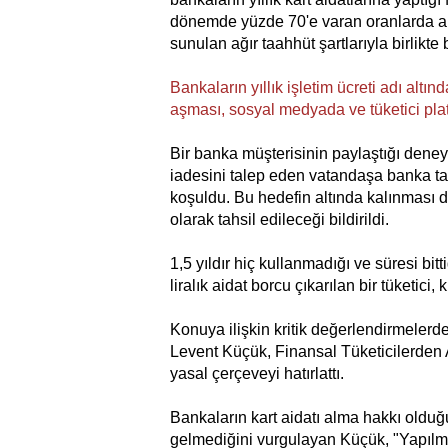
dönemde yüzde 70'e varan oranlarda artış 
sunulan ağır taahhüt şartlarıyla birlikte
Bankaların yıllık işletim ücreti adı altınd
aşması, sosyal medyada ve tüketici plat
Bir banka müşterisinin paylaştığı deney
iadesini talep eden vatandaşa banka ta
koşuldu. Bu hedefin altında kalınması 
olarak tahsil edileceği bildirildi.
1,5 yıldır hiç kullanmadığı ve süresi bi
liralık aidat borcu çıkarılan bir tüketic
Konuya ilişkin kritik değerlendirmele
Levent Küçük, Finansal Tüketicilerden Al
yasal çerçeveyi hatırlattı.
Bankaların kart aidatı alma hakkı oldu
gelmediğini vurgulayan Küçük, "Yapılmas