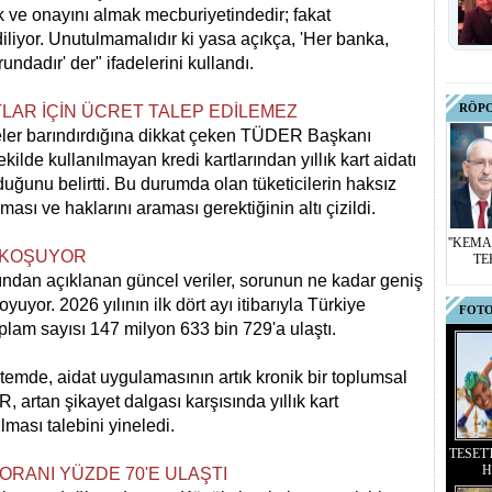
k ve onayını almak mecburiyetindedir; fakat
liyor. Unutulmamalıdır ki yasa açıkça, 'Her banka,
undadır' der" ifadelerini kullandı.
RÖP
LAR İÇİN ÜCRET TALEP EDİLEMEZ
eler barındırdığına dikkat çeken TÜDER Başkanı
ilde kullanılmayan kredi kartlarından yıllık kart aidatı
uğunu belirtti. Bu durumda olan tüketicilerin haksız
ması ve haklarını araması gerektiğinin altı çizildi.
''KEMA
A KOŞUYOR
TE
ından açıklanan güncel veriler, sorunun ne kadar geniş
koyuyor. 2026 yılının ilk dört ayı itibarıyla Türkiye
FOTO
oplam sayısı 147 milyon 633 bin 729'a ulaştı.
stemde, aidat uygulamasının artık kronik bir toplumsal
 artan şikayet dalgası karşısında yıllık kart
lması talebini yineledi.
TESET
H
ORANI YÜZDE 70'E ULAŞTI