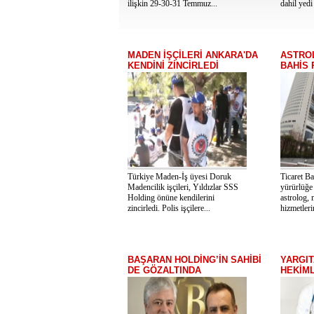
ilişkin 29-30-31 Temmuz...
dahil yedi 
MADEN İŞÇİLERİ ANKARA'DA
ASTROL
KENDİNİ ZİNCİRLEDİ
BAHİS
Türkiye Maden-İş üyesi Doruk
Ticaret Ba
Madencilik işçileri, Yıldızlar SSS
yürürlüğe
Holding önüne kendilerini
astrolog,
zincirledi. Polis işçilere...
hizmetlerin
BAŞARAN HOLDİNG’İN SAHİBİ
YARGIT
DE GÖZALTINDA
HEKİML