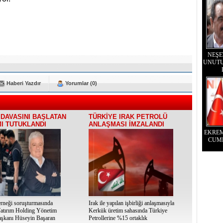
NEŞE
UNUTU
Haberi Yazdır
Yorumlar (0)
DAVASINI BAŞLATAN
TÜRKİYE IRAK PETROLÜ
I TUTUKLANDI
ANLAŞMASI İMZALANDI
EKRE
CUM
neği soruşturmasında
Irak ile yapılan işbirliği anlaşmasıyla
atırım Holding Yönetim
Kerkük üretim sahasında Türkiye
şkanı Hüseyin Başaran
Petrollerine %15 ortaklık