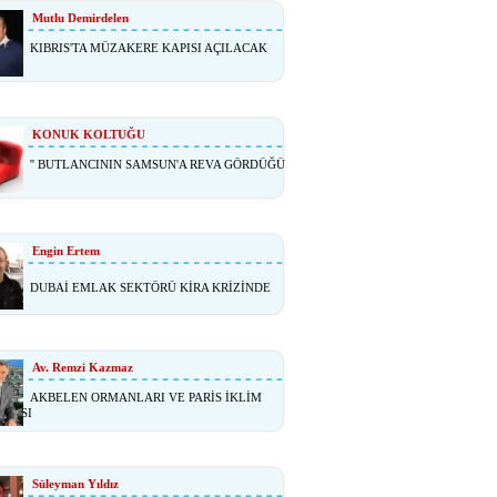
Mutlu Demirdelen
KIBRIS'TA MÜZAKERE KAPISI AÇILACAK
KONUK KOLTUĞU
'' BUTLANCININ SAMSUN'A REVA GÖRDÜĞÜ
Engin Ertem
DUBAİ EMLAK SEKTÖRÜ KİRA KRİZİNDE
Av. Remzi Kazmaz
AKBELEN ORMANLARI VE PARİS İKLİM
ŞMASI
Süleyman Yıldız