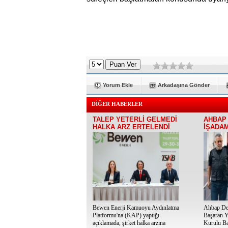
Yorum Ekle
Arkadaşına Gönder
DİĞER HABERLER
TALEP YETERLİ GELMEDİ
AHBAP 
HALKA ARZ ERTELENDİ
İŞADAM
Bewen Enerji Kamuoyu Aydınlatma
Ahbap Der
Platformu'na (KAP) yaptığı
Başaran Y
açıklamada, şirket halka arzına
Kurulu Ba