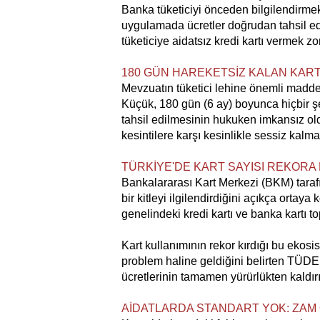
Banka tüketiciyi önceden bilgilendirme
uygulamada ücretler doğrudan tahsil edi
tüketiciye aidatsız kredi kartı vermek zor
180 GÜN HAREKETSİZ KALAN KART
Mevzuatın tüketici lehine önemli madd
Küçük, 180 gün (6 ay) boyunca hiçbir şek
tahsil edilmesinin hukuken imkansız old
kesintilere karşı kesinlikle sessiz kalma
TÜRKİYE'DE KART SAYISI REKOR
Bankalararası Kart Merkezi (BKM) taraf
bir kitleyi ilgilendirdiğini açıkça ortaya 
genelindeki kredi kartı ve banka kartı t
Kart kullanımının rekor kırdığı bu ekosi
problem haline geldiğini belirten TÜDER,
ücretlerinin tamamen yürürlükten kaldırı
AİDATLARDA STANDART YOK: ZAM 