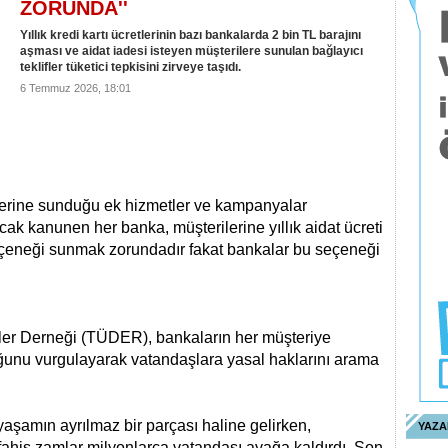
ZORUNDA''
Yıllık kredi kartı ücretlerinin bazı bankalarda 2 bin TL barajını
aşması ve aidat iadesi isteyen müşterilere sunulan bağlayıcı
teklifler tüketici tepkisini zirveye taşıdı.
6 Temmuz 2026, 18:01
rilerine sunduğu ek hizmetler ve kampanyalar
ncak kanunen her banka, müşterilerine yıllık aidat ücreti
seçeneği sunmak zorundadır fakat bankalar bu seçeneği
iler Derneği (TÜDER), bankaların her müşteriye
ğunu vurgulayarak vatandaşlara yasal haklarını arama
yaşamın ayrılmaz bir parçası haline gelirken,
YAZA
ğı fahiş zamlar milyonlarca vatandaşı ayağa kaldırdı. Son