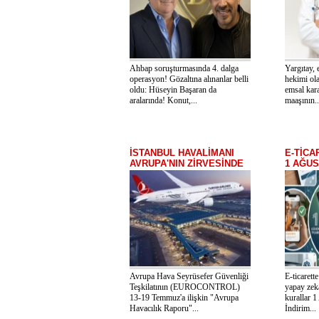
Ahbap soruşturmasında 4. dalga
Yargıtay, 
operasyon! Gözaltına alınanlar belli
hekimi ola
oldu: Hüseyin Başaran da
emsal kara
aralarında! Konut,...
maaşının..
İSTANBUL HAVALİMANI
E-TİCA
AVRUPA'NIN ZİRVESİNDE
1 AĞUS
Avrupa Hava Seyrüsefer Güvenliği
E-ticarett
Teşkilatının (EUROCONTROL)
yapay zekâ
13-19 Temmuz'a ilişkin "Avrupa
kurallar 1
Havacılık Raporu"...
İndirim...