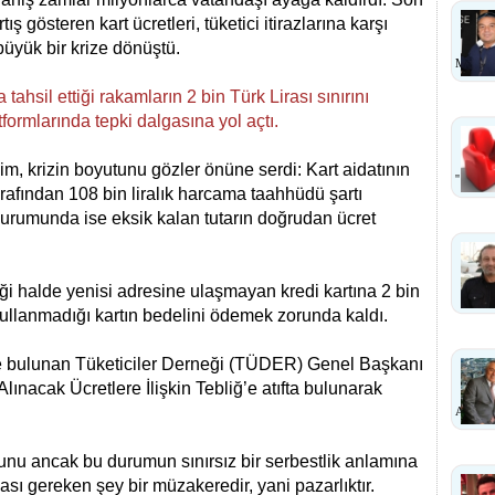
gösteren kart ücretleri, tüketici itirazlarına karşı
 büyük bir krize dönüştü.
MI?
a tahsil ettiği rakamların 2 bin Türk Lirası sınırını
formlarında tepki dalgasına yol açtı.
im, krizin boyutunu gözler önüne serdi: Kart aidatının
''
rafından 108 bin liralık harcama taahhüdü şartı
durumunda ise eksik kalan tutarın doğrudan ücret
ttiği halde yenisi adresine ulaşmayan kredi kartına 2 bin
i, kullanmadığı kartın bedelini ödemek zorunda kaldı.
rde bulunan Tüketiciler Derneği (TÜDER) Genel Başkanı
ınacak Ücretlere İlişkin Tebliğ’e atıfta bulunarak
ANLA
ğunu ancak bu durumun sınırsız bir serbestlik anlamına
ı gereken şey bir müzakeredir, yani pazarlıktır.