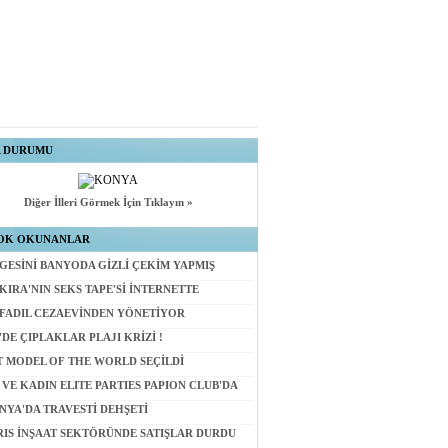
A DURUMU
Diğer İlleri Görmek İçin Tıklayın »
OK OKUNANLAR
GESİNİ BANYODA GİZLİ ÇEKİM YAPMIŞ
KIRA'NIN SEKS TAPE'Sİ İNTERNETTE
 FADIL CEZAEVİNDEN YÖNETİYOR
'DE ÇIPLAKLAR PLAJI KRİZİ !
T MODEL OF THE WORLD SEÇİLDİ
 VE KADIN ELITE PARTIES PAPION CLUB'DA
NYA'DA TRAVESTİ DEHŞETİ
RIS İNŞAAT SEKTÖRÜNDE SATIŞLAR DURDU