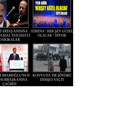
T ERTAŞ ANISINA
ATHENA '' HER ŞEY GÜZEL
LMAZ TATLISES'Lİ
OLACAK '' DİYOR
DAKİKALAR
M İMAMOĞLU'NUN
KONYA'DA TIR ŞÖFÖRÜ
HURBAŞKANINA
DEHŞET SAÇTI
ÇAĞRISI