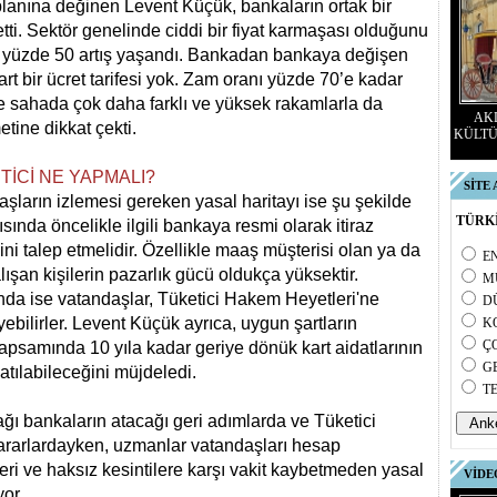
a planına değinen Levent Küçük, bankaların ortak bir
etti. Sektör genelinde ciddi bir fiyat karmaşası olduğunu
az yüzde 50 artış yaşandı. Bankadan bankaya değişen
rt bir ücret tarifesi yok. Zam oranı yüzde 70’e kadar
çe sahada çok daha farklı ve yüksek rakamlarla da
AKD
tine dikkat çekti.
KÜLTÜ
TİCİ NE YAPMALI?
SİTE
şların izlemesi gereken yasal haritayı ise şu şekilde
TÜRKİ
ısında öncelikle ilgili bankaya resmi olarak itiraz
ini talep etmelidir. Özellikle maaş müşterisi olan ya da
E
alışan kişilerin pazarlık gücü oldukça yüksektir.
M
da ise vatandaşlar, Tüketici Hakem Heyetleri'ne
D
yebilirler. Levent Küçük ayrıca, uygun şartların
K
Ç
samında 10 yıla kadar geriye dönük kart aidatlarının
G
atılabileceğini müjdeledi.
T
ağı bankaların atacağı geri adımlarda ve Tüketici
rarlardayken, uzmanlar vatandaşları hesap
leri ve haksız kesintilere karşı vakit kaybetmeden yasal
VİDE
or.