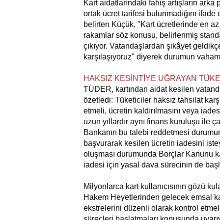
Kart aidatlarındaki fahiş artışların ark
ortak ücret tarifesi bulunmadığını ifade 
belirten Küçük, "Kart ücretlerinde en 
rakamlar söz konusu, belirlenmiş standa
çıkıyor. Vatandaşlardan şikâyet geldik
karşılaşıyoruz" diyerek durumun vahame
HAKSIZ KESİNTİYE UĞRAYAN TÜKE
TÜDER, kartından aidat kesilen vatanda
özetledi: Tüketiciler haksız tahsilat karş
etmeli, ücretin kaldırılmasını veya iades
uzun yıllardır aynı finans kuruluşu ile ç
Bankanın bu talebi reddetmesi durumun
başvurarak kesilen ücretin iadesini iste
oluşması durumunda Borçlar Kanunu kap
iadesi için yasal dava sürecinin de başl
Milyonlarca kart kullanıcısının gözü kul
Hakem Heyetlerinden gelecek emsal ka
ekstrelerini düzenli olarak kontrol etme
süreçleri başlatmaları konusunda uyarıy