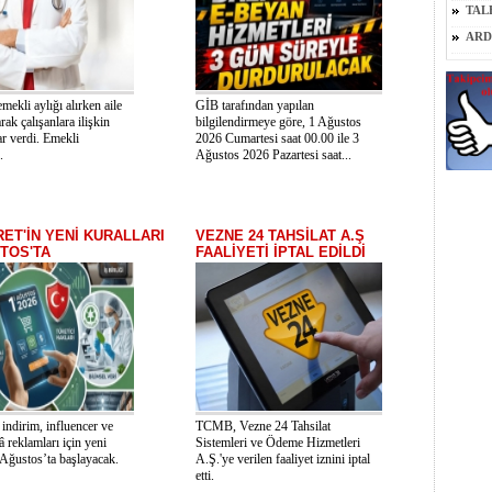
TAL
ARD
emekli aylığı alırken aile
GİB tarafından yapılan
rak çalışanlara ilişkin
bilgilendirmeye göre, 1 Ağustos
r verdi. Emekli
2026 Cumartesi saat 00.00 ile 3
.
Ağustos 2026 Pazartesi saat...
RET'İN YENİ KURALLARI
VEZNE 24 TAHSİLAT A.Ş
TOS'TA
FAALİYETİ İPTAL EDİLDİ
e indirim, influencer ve
TCMB, Vezne 24 Tahsilat
 reklamları için yeni
Sistemleri ve Ödeme Hizmetleri
 Ağustos’ta başlayacak.
A.Ş.'ye verilen faaliyet iznini iptal
etti.