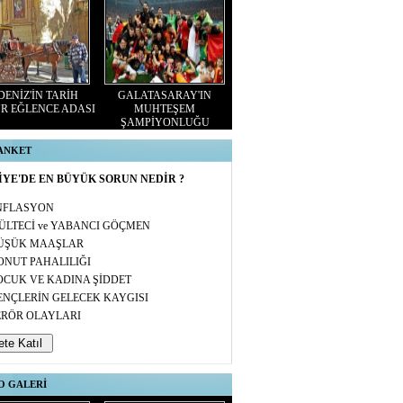
ENİZ'İN TARİH
GALATASARAY'IN
R EĞLENCE ADASI
MUHTEŞEM
ŞAMPİYONLUĞU
 ANKET
YE'DE EN BÜYÜK SORUN NEDİR ?
NFLASYON
ÜLTECİ ve YABANCI GÖÇMEN
ÜŞÜK MAAŞLAR
ONUT PAHALILIĞI
OCUK VE KADINA ŞİDDET
ENÇLERİN GELECEK KAYGISI
ERÖR OLAYLARI
O GALERİ