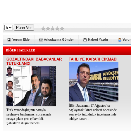
Yorum Ekle
Arkadaşına Gönder
Haberi Yazdır
Yorum
DİĞER HABERLER
GÖZALTINDAKİ BABACANLAR
TAHLİYE KARARI ÇIKMADI
TUTUKLANDI
İBB Davasının 17 Ağustos’ta
Türk vatandaşlığının parayla
başlayacak ikinci celsesi öncesinde
satılmaya başlanması sonrasında
son aylık tutukluluk incelemesinde
ortaya çıkan çete çökertildi.
tahliye kararı...
Şahısların düşük bedelli...