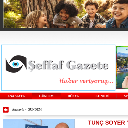
ANA SAYFA
GÜNDEM
DÜNYA
EKONOMİ
S
Anasayfa
»
GÜNDEM
TUNÇ SOYER '