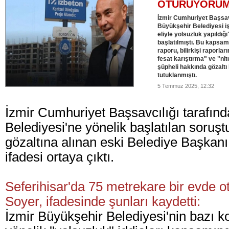
OTURUYORUM 
İzmir Cumhuriyet Başsav
Büyükşehir Belediyesi iş
eliyle yolsuzluk yapıldığ
başlatılmıştı. Bu kapsam
raporu, bilirkişi raporlar
fesat karıştırma" ve "nit
şüpheli hakkında gözaltı
tutuklanmıştı.
5 Temmuz 2025, 12:32
İzmir Cumhuriyet Başsavcılığı tarafın
Belediyesi'ne yönelik başlatılan soru
gözaltına alınan eski Belediye Başkanı
ifadesi ortaya çıktı.
Seferihisar'da 75 metrekare bir evde o
Soyer, ifadesinde şunları kaydetti:
İzmir Büyükşehir Belediyesi'nin bazı ko