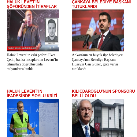
HALUK LEVET'İN
ÇANKAYA BELEDİYE BAŞKANI
ŞÖFÖRÜNDEN İTİRAFLAR
TUTUKLANDI
Haluk Levent’in eski şoförü İlker
Ankara'nın en büyük ilçe belediyesi
Çetin, banka hesaplarının Levent’in
Çankaya'nın Belediye Başkanı
talimatları doğrultusunda
Hüseyin Can Güner, gece yarısı
milyonlarca liralık...
tutuklandı....
HALUK LEVENT'İN
KILIÇDAROĞLU'NUN SPONSORU
İFADESİNDE SOYLU KRİZİ
BELLİ OLDU