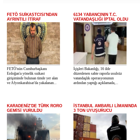
FETÖ SUİKASTCISI'NDAN
6134 YABANCININ T.C.
AYRINTILI İTİRAF
VATANDAŞLIĞI İPTAL OLDU
FETÖ'nün Cumhurbaşkanı
İçişleri Bakanlığı, 16 ilde
Erdoğan'a yönelik suikast
düzenlenen sahte raporla usulsüz
girişiminde bulunan timde yer alan
vatandaşlık operasyonunun
ve Afyonkarahisar'da yakalanan...
ardından yaptığı açıklamada,...
KARADENİZ'DE TÜRK RORO
İSTANBUL AMBARLI LİMANINDA
GEMİSİ VURULDU
3 TON UYUŞURUCU