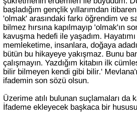
şükretmenin erdemleri ile büyüdüm. 
başladığım gençlik yıllarımdan itibare
'olmak' arasındaki farkı öğrendim ve 
bilmez hırsına kapılmayıp 'olmak'ın s
kavuşma hedefi ile yaşadım. Hayatımı
memleketime, insanlara, doğaya adad
bütün bu hikayeye yakışmaz. Bunu ba
çalışmayın. Yazdığım kitabın ilk cümlesi
bilir bilmeyen kendi gibi bilir.' Mevlana
ifademin son sözü olsun.
Üzerime atılı bulunan suçlamaları da 
İfademe ekleyecek başkaca bir husus