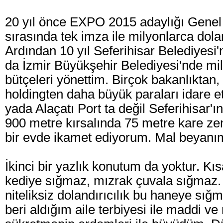
20 yıl önce EXPO 2015 adaylığı Genel 
sırasında tek imza ile milyonlarca dol
Ardından 10 yıl Seferihisar Belediyesi'
da İzmir Büyükşehir Belediyesi'nde mily
bütçeleri yönettim. Birçok bakanlıktan,
holdingten daha büyük paraları idare e
yada Alaçatı Port ta değil Seferihisar
900 metre kırsalında 75 metre kare zem
bir evde ikamet ediyorum. Mal beyanım
İkinci bir yazlık konutum da yoktur. Kı
kediye sığmaz, mızrak çuvala sığmaz. N
niteliksiz dolandırıcılık bu haneye s
beri aldığım aile terbiyesi ile maddi v