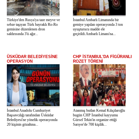
Türkiye'den Rusya'ya taze meyve ve
İstanbul Ambarlı Limanında bir
sebze taşıyan Türk bayraklı Ro-Ro
gemiye yapılan operasyonda 3 ton
gemisine düzenlenen dron
uyuşturucu madde ele
saldırısında 3'ü ağır...
geçirildi.Ambarlı Limanı'na...
ÜSKÜDAR BELEDİYESİNE
CHP İSTANBUL'DA FİGÜRANLI
OPERASYON
ROZET TÖRENİ
İstanbul Anadolu Cumhuriyet
Atanmış butlan Kemal Kılıçdaroğlu
Başsavcılığı tarafından Üsküdar
bugün CHP İstanbul kayyumu
Belediyesi'ne yönelik operasyonda
Gürsel Tekin'in organize ettiği
20 kişinin gözaltına...
Sarıyer'de 700 kişilik...