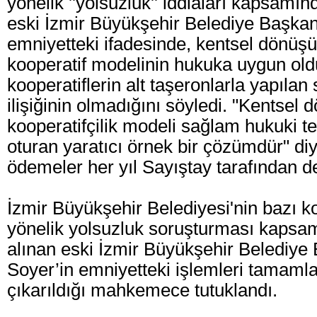
yönelik ''yolsuzluk'' iddiaları kapsamın
eski İzmir Büyükşehir Belediye Başkan
emniyetteki ifadesinde, kentsel dönü
kooperatif modelinin hukuka uygun ol
kooperatiflerin alt taşeronlarla yapılan
ilişiğinin olmadığını söyledi. "Kentse
kooperatifçilik modeli sağlam hukuki t
oturan yaratıcı örnek bir çözümdür" diy
ödemeler her yıl Sayıştay tarafından d
İzmir Büyükşehir Belediyesi'nin bazı ko
yönelik yolsuzluk soruşturması kapsa
alınan eski İzmir Büyükşehir Belediye
Soyer’in emniyetteki işlemleri tamaml
çıkarıldığı mahkemece tutuklandı.