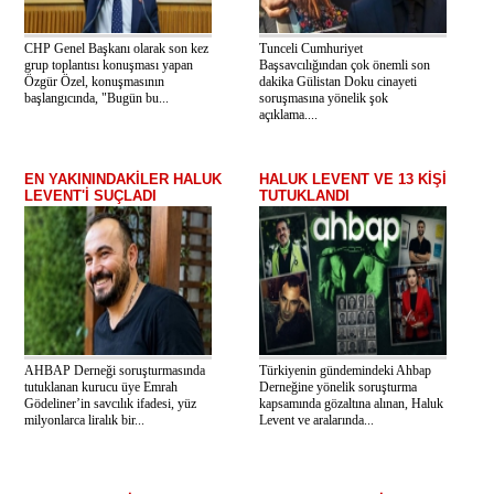
CHP Genel Başkanı olarak son kez
Tunceli Cumhuriyet
grup toplantısı konuşması yapan
Başsavcılığından çok önemli son
Özgür Özel, konuşmasının
dakika Gülistan Doku cinayeti
başlangıcında, "Bugün bu...
soruşmasına yönelik şok
açıklama....
EN YAKININDAKİLER HALUK
HALUK LEVENT VE 13 KİŞİ
LEVENT'İ SUÇLADI
TUTUKLANDI
AHBAP Derneği soruşturmasında
Türkiyenin gündemindeki Ahbap
tutuklanan kurucu üye Emrah
Derneğine yönelik soruşturma
Gödeliner’in savcılık ifadesi, yüz
kapsamında gözaltına alınan, Haluk
milyonlarca liralık bir...
Levent ve aralarında...