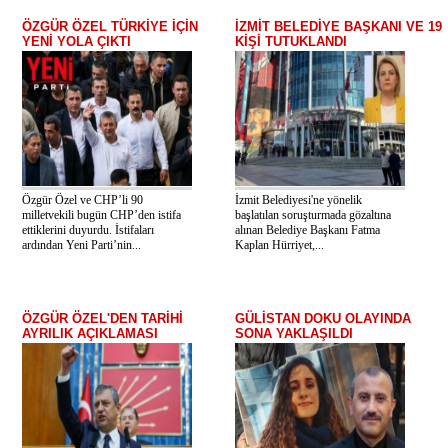
ÖZGÜR ÖZEL TÜRKİYE İÇİN
İZMİT BELEDİYE BAŞKANI VE 19
YENİ YOLA ÇIKTI
KİŞİ TUTUKLANDI
Özgür Özel ve CHP’li 90
İzmit Belediyesi'ne yönelik
milletvekili bugün CHP’den istifa
başlatılan soruşturmada gözaltına
ettiklerini duyurdu. İstifaları
alınan Belediye Başkanı Fatma
ardından Yeni Parti’nin...
Kaplan Hürriyet,...
ÖZGÜR ÖZEL'DEN TARİHİ
GÜLİSTAN DOKU OLAYINDA
AYRILIK AÇIKLAMASI
SONA YAKLAŞILDI