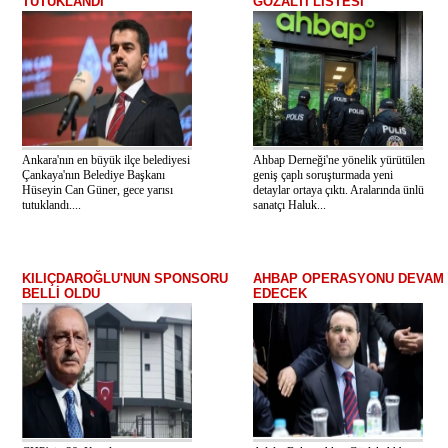
TUTUKLANDI
GÖZALTI LİSTESİ
Ankara'nın en büyük ilçe belediyesi
Ahbap Derneği'ne yönelik yürütülen
Çankaya'nın Belediye Başkanı
geniş çaplı soruşturmada yeni
Hüseyin Can Güner, gece yarısı
detaylar ortaya çıktı. Aralarında ünlü
tutuklandı....
sanatçı Haluk...
KILIÇDAROĞLU'NUN SPONSORU
AHBAP OPERASYONU DEVAM
BELLİ OLDU
EDECEK