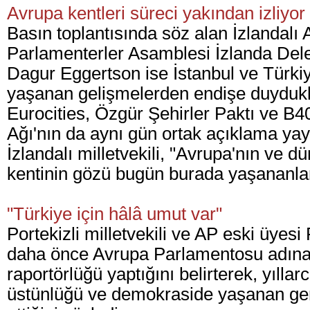
Avrupa kentleri süreci yakından izliyor
Basın toplantısında söz alan İzlandal
Parlamenterler Asamblesi İzlanda De
Dagur Eggertson ise İstanbul ve Türkiy
yaşanan gelişmelerden endişe duydukla
Eurocities, Özgür Şehirler Paktı ve B4
Ağı'nın da aynı gün ortak açıklama yayım
İzlandalı milletvekili, "Avrupa'nın ve d
kentinin gözü bugün burada yaşananlar
"Türkiye için hâlâ umut var"
Portekizli milletvekili ve AP eski üyes
daha önce Avrupa Parlamentosu adına
raportörlüğü yaptığını belirterek, yılla
üstünlüğü ve demokraside yaşanan ger