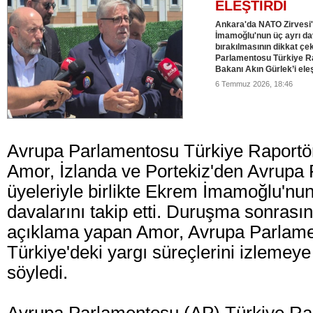
ELEŞTİRDİ
Ankara'da NATO Zirvesi'
İmamoğlu'nun üç ayrı 
bırakılmasının dikkat ç
Parlamentosu Türkiye R
Bakanı Akın Gürlek’i eleş
6 Temmuz 2026, 18:46
Avrupa Parlamentosu Türkiye Raport
Amor, İzlanda ve Portekiz'den Avrupa
üyeleriyle birlikte Ekrem İmamoğlu'nun 
davalarını takip etti. Duruşma sonrası
açıklama yapan Amor, Avrupa Parlame
Türkiye'deki yargı süreçlerini izlemey
söyledi.