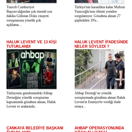
Tunceli Cumhuriyet
Türkiye'nin karanlıkta kalan Muhsin
Başsavcılığından çok önemli son
Yazıcıoğlu'nun ölümü yeniden
dakika Gülistan Doku cinayeti
sorgulanıyor. Gözaltına alınan 27
soruşmasına yönelik şok
şüpheliden 19'u...
açıklama....
HALUK LEVENT VE 13 KİŞİ
HALUK LEVENT İFADESİNDE
TUTUKLANDI
NELER SÖYLEDİ ?
Türkiyenin gündemindeki Ahbap
Ahbap Derneği’ne yönelik
Derneğine yönelik soruşturma
soruşturmada gözaltına alınan Haluk
kapsamında gözaltına alınan, Haluk
Levent'in Emniyet'te verdiği ifade
Levent ve aralarında...
ortaya...
ÇANKAYA BELEDİYE BAŞKANI
AHBAP OPERASYONUNDA