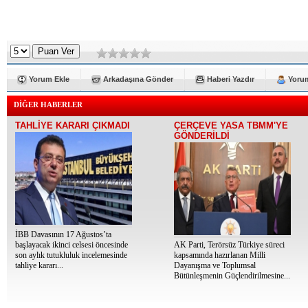
Yorum Ekle
Arkadaşına Gönder
Haberi Yazdır
Yorum
DİĞER HABERLER
TAHLİYE KARARI ÇIKMADI
ÇERÇEVE YASA TBMM'YE
GÖNDERİLDİ
İBB Davasının 17 Ağustos’ta
başlayacak ikinci celsesi öncesinde
AK Parti, Terörsüz Türkiye süreci
son aylık tutukluluk incelemesinde
kapsamında hazırlanan Milli
tahliye kararı...
Dayanışma ve Toplumsal
Bütünleşmenin Güçlendirilmesine...