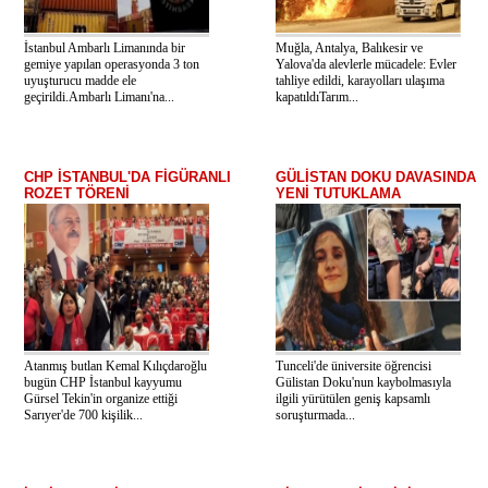
İstanbul Ambarlı Limanında bir
Muğla, Antalya, Balıkesir ve
gemiye yapılan operasyonda 3 ton
Yalova'da alevlerle mücadele: Evler
uyuşturucu madde ele
tahliye edildi, karayolları ulaşıma
geçirildi.Ambarlı Limanı'na...
kapatıldıTarım...
CHP İSTANBUL'DA FİGÜRANLI
GÜLİSTAN DOKU DAVASINDA
ROZET TÖRENİ
YENİ TUTUKLAMA
Atanmış butlan Kemal Kılıçdaroğlu
Tunceli'de üniversite öğrencisi
bugün CHP İstanbul kayyumu
Gülistan Doku'nun kaybolmasıyla
Gürsel Tekin'in organize ettiği
ilgili yürütülen geniş kapsamlı
Sarıyer'de 700 kişilik...
soruşturmada...