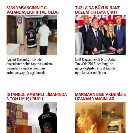
6134 YABANCININ T.C.
TUZLA'DA BÜYÜK RANT
VATANDAŞLIĞI İPTAL OLDU
DÜZENİ ORTAYA ÇIKTI
İçişleri Bakanlığı, 16 ilde
İBB Başkanvekili Nuri Aslan,
düzenlenen sahte raporla usulsüz
Tuzla’da 2017’den bugüne
vatandaşlık operasyonunun
gerçekleştirilen emsal transferi
ardından yaptığı açıklamada,...
uygulamalarına ilişkin...
İSTANBUL AMBARLI LİMANINDA
MARMARA EGE AKDENİZ'E
3 TON UYUŞURUCU
UZANAN YANGINLAR