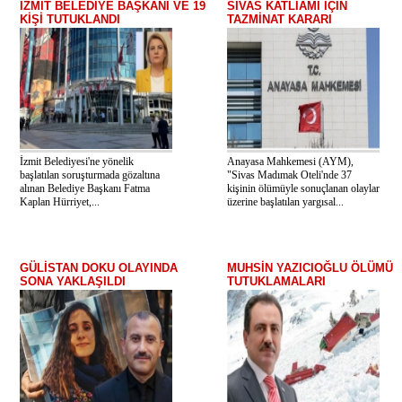
İZMİT BELEDİYE BAŞKANI VE 19
SİVAS KATLİAMI İÇİN
KİŞİ TUTUKLANDI
TAZMİNAT KARARI
İzmit Belediyesi'ne yönelik
Anayasa Mahkemesi (AYM),
başlatılan soruşturmada gözaltına
"Sivas Madımak Oteli'nde 37
alınan Belediye Başkanı Fatma
kişinin ölümüyle sonuçlanan olaylar
Kaplan Hürriyet,...
üzerine başlatılan yargısal...
GÜLİSTAN DOKU OLAYINDA
MUHSİN YAZICIOĞLU ÖLÜMÜ
SONA YAKLAŞILDI
TUTUKLAMALARI