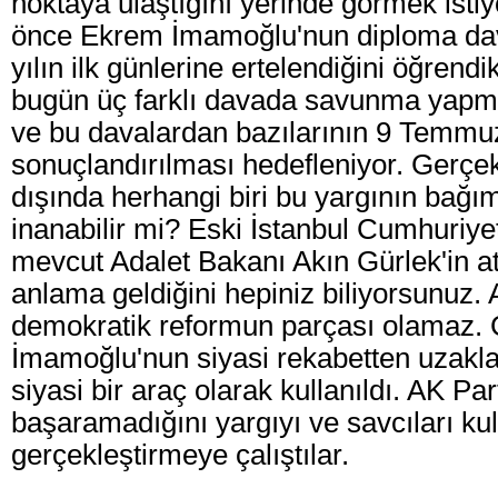
noktaya ulaştığını yerinde görmek isti
önce Ekrem İmamoğlu'nun diploma dav
yılın ilk günlerine ertelendiğini öğren
bugün üç farklı davada savunma yapma
ve bu davalardan bazılarının 9 Temmu
sonuçlandırılması hedefleniyor. Gerçe
dışında herhangi biri bu yargının bağı
inanabilir mi? Eski İstanbul Cumhuriye
mevcut Adalet Bakanı Akın Gürlek'in 
anlama geldiğini hepiniz biliyorsunuz. 
demokratik reformun parçası olamaz.
İmamoğlu'nun siyasi rekabetten uzakla
siyasi bir araç olarak kullanıldı. AK Pa
başaramadığını yargıyı ve savcıları ku
gerçekleştirmeye çalıştılar.