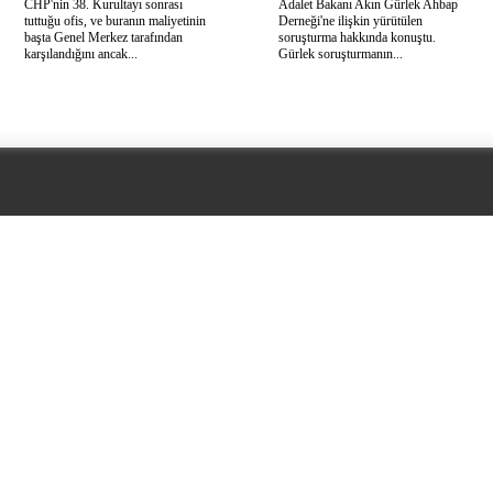
CHP'nin 38. Kurultayı sonrası
Adalet Bakanı Akın Gürlek Ahbap
tuttuğu ofis, ve buranın maliyetinin
Derneği'ne ilişkin yürütülen
başta Genel Merkez tarafından
soruşturma hakkında konuştu.
karşılandığını ancak...
Gürlek soruşturmanın...