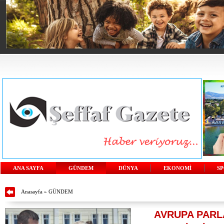
ANA SAYFA
GÜNDEM
DÜNYA
EKONOMİ
S
Anasayfa
»
GÜNDEM
AVRUPA PAR