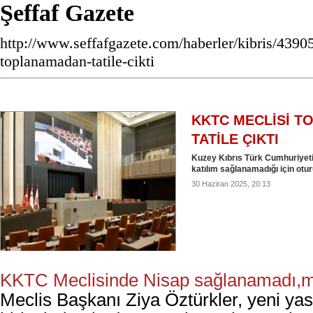
Şeffaf Gazete
http://www.seffafgazete.com/haberler/kibris/43905
toplanamadan-tatile-cikti
KKTC MECLİSİ 
TATİLE ÇIKTI
Kuzey Kıbrıs Türk Cumhuriyeti 
katılım sağlanamadığı için ot
30 Haziran 2025, 20:13
KKTC Meclisinde Nisap sağlanamadı,mecl
Meclis Başkanı Ziya Öztürkler, yeni yas