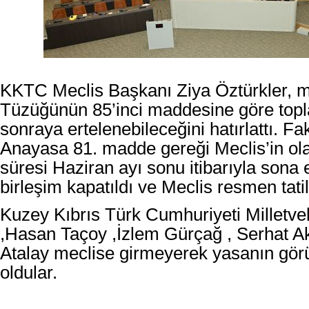
KKTC Meclis Başkanı Ziya Öztürkler, m
Tüzüğünün 85’inci maddesine göre topla
sonraya ertelenebileceğini hatırlattı. 
Anayasa 81. madde gereği Meclis’in ola
süresi Haziran ayı sonu itibarıyla sona e
birleşim kapatıldı ve Meclis resmen tati
Kuzey Kıbrıs Türk Cumhuriyeti
Milletvek
,
Hasan Taçoy ,
İzlem Gürçağ ,
Serhat A
Atalay meclise girmeyerek yasanın gör
oldular.