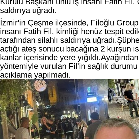
Kurulu Başkanı ünlü iş insanı Fatih Fil,
saldırıya uğradı.
İzmir'in Çeşme ilçesinde, Filoğlu Group'
insanı Fatih Fil, kimliği henüz tespit edi
tarafından silahlı saldırıya uğradı.
Şüphel
açtığı ateş sonucu bacağına 2 kurşun is
kanlar içerisinde yere yığıldı.
Ayağından
yöntemiyle vurulan Fil’in sağlık durum
açıklama yapılmadı.