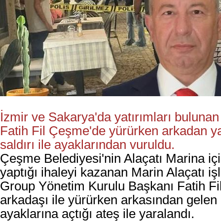
İzmir ve Sakarya'da yatırımları bulunan 
Fatih Fil Çeşme'de yürürken arkadan yap
saldırı ile ayaklarından vuruldu.
Çeşme Belediyesi'nin Alaçatı Marina için
yaptığı ihaleyi kazanan Marin Alaçatı iş
Group Yönetim Kurulu Başkanı Fatih Fil,
arkadaşı ile yürürken arkasından gelen b
ayaklarına açtığı ateş ile yaralandı.