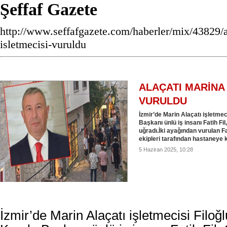
Şeffaf Gazete
http://www.seffafgazete.com/haberler/mix/43829/a
isletmecisi-vuruldu
ALAÇATI MARİNA 
VURULDU
İzmir’de Marin Alaçatı işletme
Başkanı ünlü iş insanı Fatih Fil
uğradı.İki ayağından vurulan Fat
ekipleri tarafından hastaneye ka
5 Haziran 2025, 10:28
İzmir’de Marin Alaçatı işletmecisi Filo