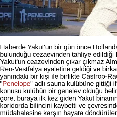
Haberde Yakut'un bir gün önce Hollanda
bulunduğu cezaevinden tahliye edildiği ha
Yakut'un ceazevinden çıkar çıkmaz Al
Ren-Vestfalya eyaletine geldiği ve birk
yanındaki bir kişi ile birlikte Castrop-R
"
Penelope
" adlı sauna kulübüne gittiği i
konusu kulübün bir genelev olduğu belir
göre, buraya ilk kez giden Yakut binanın
koridorda bilincini kaybetti ve çevresinde
müdahalesine karşın hayata döndürülem