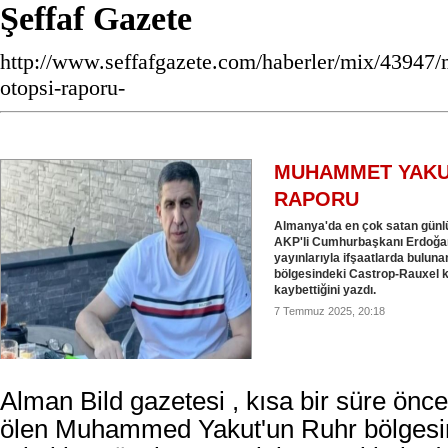
Şeffaf Gazete
http://www.seffafgazete.com/haberler/mix/4394
otopsi-raporu-
MUHAMMET YAKU
RAPORU
Almanya'da en çok satan günlü
AKP'li Cumhurbaşkanı Erdoğan 
yayınlarıyla ifşaatlarda bulun
bölgesindeki Castrop-Rauxel k
kaybettiğini yazdı.
7 Temmuz 2025, 20:18
Alman Bild gazetesi , kısa bir süre ön
ölen Muhammed Yakut'un Ruhr bölgesin