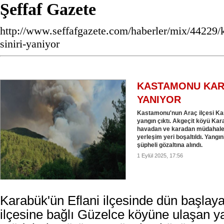
Şeffaf Gazete
http://www.seffafgazete.com/haberler/mix/44229
siniri-yaniyor
KASTAMONU KARA
YANIYOR
Kastamonu'nun Araç ilçesi Kar
yangın çıktı. Akgeçit köyü Ka
havadan ve karadan müdahale e
yerleşim yeri boşaltıldı. Yangı
şüpheli gözaltına alındı.
1 Eylül 2025, 17:56
Karabük'ün Eflani ilçesinde dün başlay
ilçesine bağlı Güzelce köyüne ulaşan y