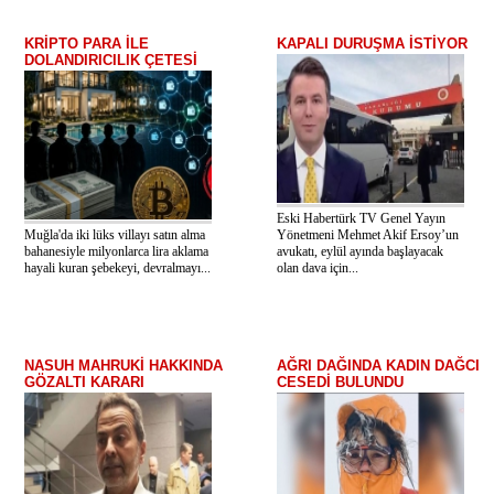
KRİPTO PARA İLE
KAPALI DURUŞMA İSTİYOR
DOLANDIRICILIK ÇETESİ
Eski Habertürk TV Genel Yayın
Muğla'da iki lüks villayı satın alma
Yönetmeni Mehmet Akif Ersoy’un
bahanesiyle milyonlarca lira aklama
avukatı, eylül ayında başlayacak
hayali kuran şebekeyi, devralmayı...
olan dava için...
NASUH MAHRUKİ HAKKINDA
AĞRI DAĞINDA KADIN DAĞCI
GÖZALTI KARARI
CESEDİ BULUNDU