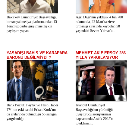
Bakırköy Cumhuriyet Başsavcılığı,
Ağrı Dağı’nın yaklaşık 4 bin 700
bir sosyal medya platformundan 15
rakımında, 22 Mart’ta zirve
Temmuz darbe girişimine ilişkin
tırmanışı sırasında kaybolan 58
paylaşım yapan...
yaşındaki Sevim Yılmaz'a...
YASADIŞI BAHİS VE KARAPARA
MEHMET AKİF ERSOY 286
BARONU DEĞİLMİYDİ ?
YILLA YARGILANIYOR
Bank Pozitif, Payfix ve Flash Haber
İstanbul Cumhuriyet
TV’nin eski sahibi Erkan Kork’un
Başsavcılığı'nın yürüttüğü
da aralarında bulunduğu 55 sanığın
uyuşturucu soruşturması
yargılandığı...
kapsamında Aralık 2025'te
tutuklanan...