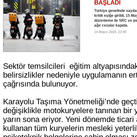
BAŞLADI
Türkiye genelinde sayıla
kritik eşiğe girildi. 15 M
düzenleme ile SRC ve ps
ağır cezalar kapıda.
14 Mayıs 2026, 22:40
Sektör temsilcileri eğitim altyapısındak
belirsizlikler nedeniyle uygulamanın e
çağrısında bulunuyor.
Karayolu Taşıma Yönetmeliği’nde geçti
değişiklikle motokuryelere tanınan bir y
yarın sona eriyor. Yeni dönemde ticari
kullanan tüm kuryelerin mesleki yeterl