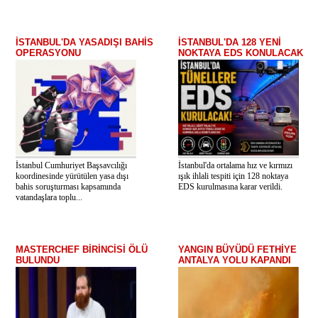
İSTANBUL'DA YASADIŞI BAHİS
İSTANBUL'DA 128 YENİ
OPERASYONU
NOKTAYA EDS KONULACAK
İstanbul Cumhuriyet Başsavcılığı
İstanbul'da ortalama hız ve kırmızı
koordinesinde yürütülen yasa dışı
ışık ihlali tespiti için 128 noktaya
bahis soruşturması kapsamında
EDS kurulmasına karar verildi.
vatandaşlara toplu...
MASTERCHEF BİRİNCİSİ ÖLÜ
YANGIN BÜYÜDÜ FETHİYE
BULUNDU
ANTALYA YOLU KAPANDI