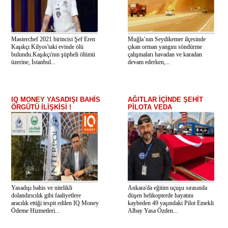
Masterchef 2021 birincisi Şef Eren
Muğla’nın Seydikemer ilçesinde
Kaşıkçı Kilyos'taki evinde ölü
çıkan orman yangını söndürme
bulundu.Kaşıkçı'nın şüpheli ölümü
çalışmaları havadan ve karadan
üzerine, İstanbul...
devam ederken,...
IQ MONEY YASADIŞI BAHİS
AĞITLAR İÇİNDE ŞEHİT
ÖRGÜTÜ İLİŞKİSİ !
PİLOTA VEDA
Yasadışı bahis ve nitelikli
Ankara'da eğitim uçuşu sırasında
dolandırıcılık gibi faaliyetlere
düşen helikopterde hayatını
aracılık ettiği tespit edilen IQ Money
kaybeden 49 yaşındaki Pilot Emekli
Ödeme Hizmetleri...
Albay Yasa Özden...