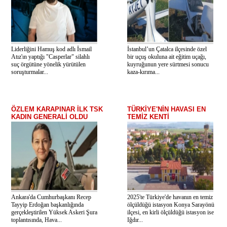
Liderliğini Hamuş kod adlı İsmail
İstanbul’un Çatalca ilçesinde özel
Atız'ın yaptığı "Casperlar" silahlı
bir uçuş okuluna ait eğitim uçağı,
suç örgütüne yönelik yürütülen
kuyruğunun yere sürtmesi sonucu
soruşturmalar...
kaza-kırıma...
ÖZLEM KARAPINAR İLK TSK
TÜRKİYE'NİN HAVASI EN
KADIN GENERALİ OLDU
TEMİZ KENTİ
Ankara'da Cumhurbaşkanı Recep
2025'te Türkiye'de havanın en temiz
Tayyip Erdoğan başkanlığında
ölçüldüğü istasyon Konya Sarayönü
gerçekleştirilen Yüksek Askeri Şura
ilçesi, en kirli ölçüldüğü istasyon ise
toplantısında, Hava...
Iğdır...