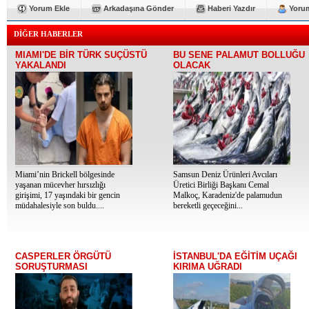
Yorum Ekle
Arkadaşına Gönder
Haberi Yazdır
Yorum
DİĞER HABERLER
MIAMI'DE BİR TÜRK SUÇÜSTÜ
BU SENE PALAMUT BOLLUĞU
YAKALANDI
OLACAK
Miami’nin Brickell bölgesinde
Samsun Deniz Ürünleri Avcıları
yaşanan mücevher hırsızlığı
Üretici Birliği Başkanı Cemal
girişimi, 17 yaşındaki bir gencin
Malkoç, Karadeniz'de palamudun
müdahalesiyle son buldu....
bereketli geçeceğini...
CASPERLER ÖRGÜTÜ
İSTANBUL'DA EĞİTİM UÇAĞI
SORUŞTURMASI
KIRIMA UĞRADI