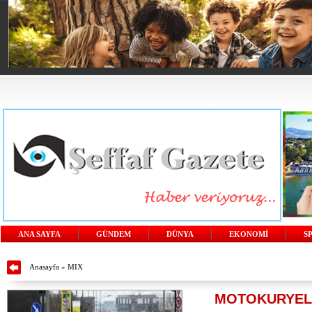
ANA SAYFA
GÜNDEM
DÜNYA
EKONOMİ
S
Anasayfa
»
MIX
MOTOKURYELE