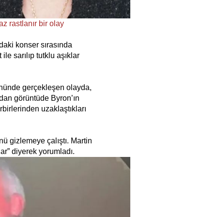
 rastlanır bir olay
daki konser sırasında
le sarılıp tutklu aşıklar
önünde gerçekleşen olayda,
ından görüntüde Byron’ın
birlerinden uzaklaştıkları
nü gizlemeye çalıştı. Martin
çlar” diyerek yorumladı.