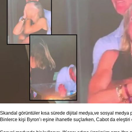
Skandal görüntüler kısa sürede dijital medya,ve sosyal medya pl
Binlerce kişi Byron’ı eşine ihanetle suçlarken, Cabot da eleştiri