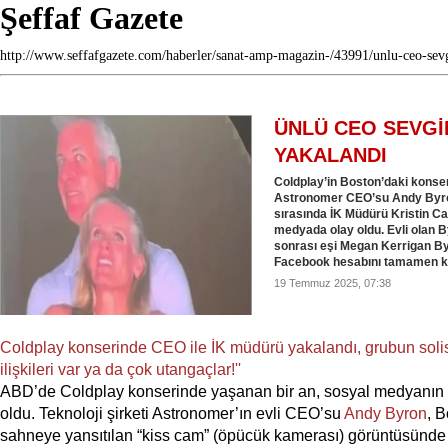
Şeffaf Gazete
http://www.seffafgazete.com/haberler/sanat-amp-magazin-/43991/unlu-ceo-sevg
ÜNLÜ CEO SEVGİ
YAKALANDI
Coldplay’in Boston’daki konser
Astronomer CEO’su Andy Byro
sırasında İK Müdürü Kristin Ca
medyada olay oldu. Evli olan 
sonrası eşi Megan Kerrigan Byr
Facebook hesabını tamamen ka
19 Temmuz 2025, 07:38
Coldplay konserinde CEO ile İK müdürü yakalandı, grubun solisti
ilişkileri var ya da çok utangaçlar!''
ABD’de Coldplay konserinde yaşanan bir an, sosyal medyanı
oldu. Teknoloji şirketi Astronomer’ın evli CEO’su
Andy Byron
, 
sahneye yansıtılan “kiss cam” (öpücük kamerası) görüntüsünde ş