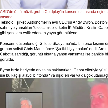
ABD'de ünlü müzik grubu Coldplay'in konseri esnasında eşine az
yaşandı.
Teknoloji şirketi Astronomer'in evli CEO'su Andy Byron, Boston'
sahneye yansıtılan 'kiss cam'de şirketin İK Müdürü Kristin Cabot i
gibi şarkılara eşlik ederken yayın görüntülendi.
Konserin düzenlendiği Gillette Stadyumu’nda binlerce kişinin 
grubun solisti Chris Martin önce “Şu iki kişiye bakın” dedi. Ard
Cabot’a sarıldığı, görüntü ekrana yansır yansımaz ise panikle bir
görüldü.
Byron hızla bariyerin arkasına saklanırken, Cabot elleriyle yüzü
ise bu kaçışı alaycı bir tonda “Ya ilişkileri var ya da çok utanga