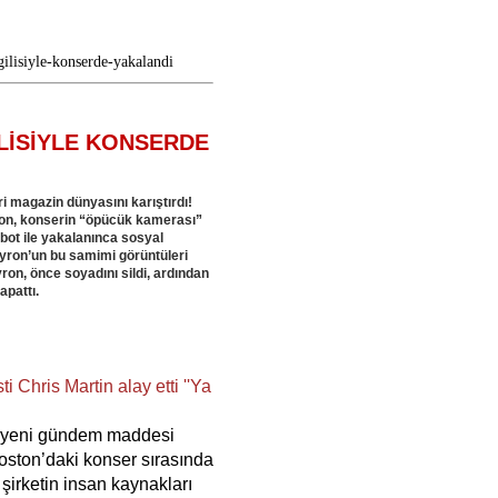
ilisiyle-konserde-yakalandi
LİSİYLE KONSERDE
i magazin dünyasını karıştırdı!
n, konserin “öpücük kamerası”
bot ile yakalanınca sosyal
Byron’un bu samimi görüntüleri
on, önce soyadını sildi, ardından
pattı.
 Chris Martin alay etti ''Ya
n yeni gündem maddesi
Boston’daki konser sırasında
irketin insan kaynakları