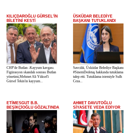
KILIÇDAROĞLU GÜRSEL'İN
ÜSKÜDAR BELEDİYE
BİLETİNİ KESTİ
BAŞKANI TUTUKLANDI
CHP'de Butlan -Kayyum kavgası.
Savcılık, Üsküdar Belediye Başkanı
Figürasyon skandalı sonrası Butlan
#SinemDedetaş hakkında tutuklama
yönetimi,Mehmet Ali Yüksel'i
talep etti. Tutuklama istemiyle Sulh
Gürsel Tekin'in kayyum...
Ceza...
ETİMESGUT B.B.
AHMET DAVUTOĞLU
BEŞİKÇİOĞLU GÖZALTINDA
SİYASETE VEDA EDİYOR