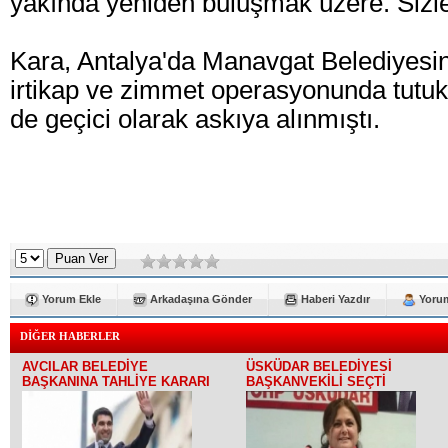
yakında yeniden buluşmak üzere. Sizle
Kara, Antalya'da Manavgat Belediyesin
irtikap ve zimmet operasyonunda tutukl
de geçici olarak askıya alınmıştı.
Yorum Ekle
Arkadaşına Gönder
Haberi Yazdır
Yorum
DİĞER HABERLER
AVCILAR BELEDİYE
ÜSKÜDAR BELEDİYESİ
BAŞKANINA TAHLİYE KARARI
BAŞKANVEKİLİ SEÇTİ