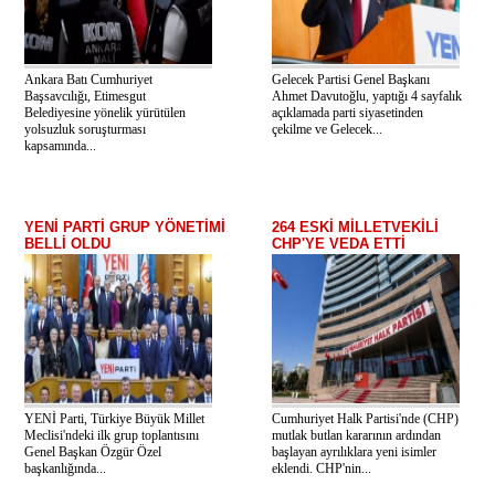
Ankara Batı Cumhuriyet
Gelecek Partisi Genel Başkanı
Başsavcılığı, Etimesgut
Ahmet Davutoğlu, yaptığı 4 sayfalık
Belediyesine yönelik yürütülen
açıklamada parti siyasetinden
yolsuzluk soruşturması
çekilme ve Gelecek...
kapsamında...
YENİ PARTİ GRUP YÖNETİMİ
264 ESKİ MİLLETVEKİLİ
BELLİ OLDU
CHP'YE VEDA ETTİ
YENİ Parti, Türkiye Büyük Millet
Cumhuriyet Halk Partisi'nde (CHP)
Meclisi'ndeki ilk grup toplantısını
mutlak butlan kararının ardından
Genel Başkan Özgür Özel
başlayan ayrılıklara yeni isimler
başkanlığında...
eklendi. CHP'nin...