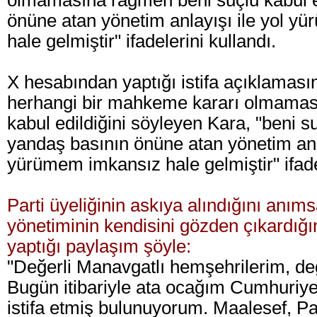
olmamasına rağmen beni suçlu kabul 
önüne atan yönetim anlayışı ile yol y
hale gelmiştir" ifadelerini kullandı.
X hesabından yaptığı istifa açıklamas
herhangi bir mahkeme kararı olmamas
kabul edildiğini söyleyen Kara, "beni s
yandaş basının önüne atan yönetim anla
yürümem imkansız hale gelmiştir" ifadel
Parti üyeliğinin askıya alındığını anıms
yönetiminin kendisini gözden çıkardığı
yaptığı paylaşım şöyle:
"Değerli Manavgatlı hemşehrilerim, değ
Bugün itibariyle ata ocağım Cumhuriye
istifa etmiş bulunuyorum. Maalesef, Par