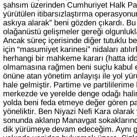
şahsım üzerinden Cumhuriyet Halk Part
yürütülen itibarsızlaştırma operasyonu
askıya alarak” beni gözden çıkardı. Bu
olağanüstü gelişmeler gereği olgunlukl
Ancak süreç içerisinde diğer tutuklu b
için “masumiyet karinesi” nidaları atılır
herhangi bir mahkeme kararı (hatta id
olmamasına rağmen beni suçlu kabul 
önüne atan yönetim anlayışı ile yol y
hale gelmiştir. Partime ve partililerim
merkezde ve yerelde denge odağı hali
yolda beni feda etmeye değer gören par
yöneliktir. Ben Niyazi Nefi Kara olarak
sonunda aklanıp Manavgat sokaklarınd
dik yürümeye devam edeceğim. Aynı g