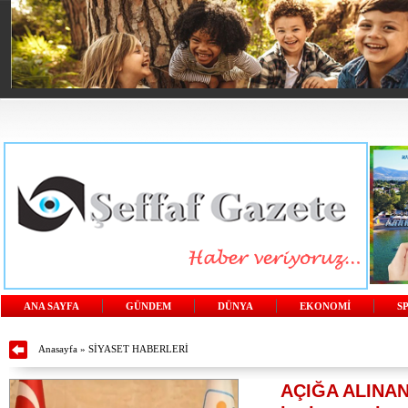
ANA SAYFA
GÜNDEM
DÜNYA
EKONOMİ
S
Anasayfa
»
SİYASET HABERLERİ
AÇIĞA ALINAN