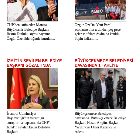
CHP'den istifa eden Manisa
Özgür Özel'in 'Yeni Parti'
Büyükşehir Belediye Başkanı
açıklamasının ardından peş peşe
Besim Dutlulu, siyasi hayatına
gelen istifalara Aydın da katıldı.
Özgür Özel liderliğinde kurulan...
Toplu istifanın...
İZMİT'İN SEVİLEN BELEDİYE
BÜYÜKÇEKMECE BELEDİYESİ
BAŞKANI GÖZALTINDA
DAVASINDA 1 TAHLİYE
İstanbul Cumhuriyet
Büyükçekmece Belediyesi
Başsavcılığı'nın yürüttüğü
davasında .Büyükçekmece Belediye
soruşturma kapsamında CHP'li
Başkanı Hasan Akgün, Başkan
İzmit'in sevilen kadın Belediye
Yardımcısı Ömer Kazancı ile
Başkanı...
Adem...