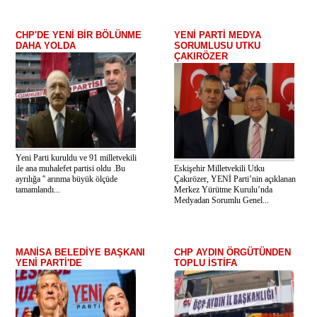
CHP'DE YENİ BİR BÖLÜNME
YENİ PARTİ MEDYA
DAHA YOLDA
SORUMLUSU UTKU
ÇAKIRÖZER
Yeni Parti kuruldu ve 91 milletvekili
ile ana muhalefet partisi oldu .Bu
Eskişehir Milletvekili Utku
ayrılığa '' arınma büyük ölçüde
Çakırözer, YENİ Parti’nin açıklanan
tamamlandı...
Merkez Yürütme Kurulu’nda
Medyadan Sorumlu Genel...
MANİSA BELEDİYE BAŞKANI
CHP AYDIN ÖRGÜTÜNDEN
YENİ PARTİ'DE
TOPLU İSTİFA