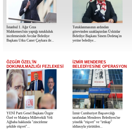
İstanbul 1. Ağır Ceza
Tutuklanmasının ardından
Mahkemesi'nin yaptığı tutukluluk
görevinden uzaklaştırılan Üsküdar
incelemesinde Avcılar Belediye
Belediye Başkanı Sinem Dedetaş'ın
Başkanı Utku Caner Çaykara ile...
yerine belediye...
ÖZGÜR ÖZEL'İN
İZMİR MENDERES
DOKUNULMAZLIĞI FEZLEKESİ
BELEDİYESİNE OPERASYON
YENİ Parti Genel Başkanı Özgür
İzmir Cumhuriyet Başsavcılığı
Özel ve Malatya Milletvekili Veli
tarafından Menderes Belediyesi'ne
Ağbaba hakkında "zincirleme
yönelik “rüşvet” ve “irtikap”
şekilde rüşvet"...
iddiasıyla yürütülen...