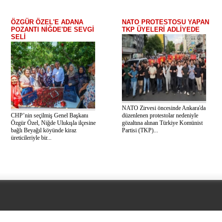
ÖZGÜR ÖZEL'E ADANA
NATO PROTESTOSU YAPAN
POZANTI NİĞDE'DE SEVGİ
TKP ÜYELERİ ADLİYEDE
SELİ
NATO Zirvesi öncesinde Ankara'da
CHP’nin seçilmiş Genel Başkanı
düzenlenen protestolar nedeniyle
Özgür Özel, Niğde Ulukışla ilçesine
gözaltına alınan Türkiye Komünist
bağlı Beyağıl köyünde kiraz
Partisi (TKP)...
üreticileriyle bir...