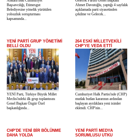
Ankara Batı Cumhuriyet
Gelecek Partisi Genel Başkanı
Başsavcılığı, Etimesgut
Ahmet Davutoğlu, yaptığı 4 sayfalık
Belediyesine yönelik yürütülen
açıklamada parti siyasetinden
yolsuzluk soruşturması
çekilme ve Gelecek...
kapsamında...
YENİ PARTİ GRUP YÖNETİMİ
264 ESKİ MİLLETVEKİLİ
BELLİ OLDU
CHP'YE VEDA ETTİ
YENİ Parti, Türkiye Büyük Millet
Cumhuriyet Halk Partisi'nde (CHP)
Meclisi'ndeki ilk grup toplantısını
mutlak butlan kararının ardından
Genel Başkan Özgür Özel
başlayan ayrılıklara yeni isimler
başkanlığında...
eklendi. CHP'nin...
CHP'DE YENİ BİR BÖLÜNME
YENİ PARTİ MEDYA
DAHA YOLDA
SORUMLUSU UTKU