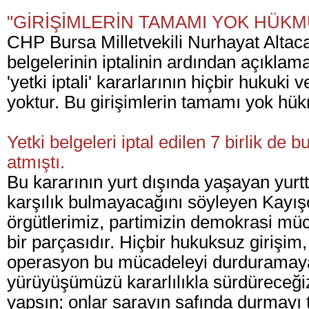
"GİRİŞİMLERİN TAMAMI YOK HÜK
CHP Bursa Milletvekili Nurhayat Altaca
belgelerinin iptalinin ardından açıkla
'yetki iptali' kararlarının hiçbir hukuki 
yoktur. Bu girişimlerin tamamı yok hü
Yetki belgeleri iptal edilen 7 birlik de
atmıştı.
Bu kararının yurt dışında yaşayan yurt
karşılık bulmayacağını söyleyen Kayışo
örgütlerimiz, partimizin demokrasi mü
bir parçasıdır. Hiçbir hukuksuz girişim, 
operasyon bu mücadeleyi durduramayaca
yürüyüşümüzü kararlılıkla sürdüreceği
yapsın; onlar sarayın safında durmayı t