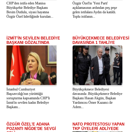
CHP'den istifa eden Manisa
Özgür Özel'in 'Yeni Parti'
Büyükşehir Belediye Başkanı
açıklamasının ardından peş peşe
Besim Dutlulu, siyasi hayatına
gelen istifalara Aydın da katıldı.
Özgür Özel liderliğinde kurulan...
Toplu istifanın...
İZMİT'İN SEVİLEN BELEDİYE
BÜYÜKÇEKMECE BELEDİYESİ
BAŞKANI GÖZALTINDA
DAVASINDA 1 TAHLİYE
İstanbul Cumhuriyet
Büyükçekmece Belediyesi
Başsavcılığı'nın yürüttüğü
davasında .Büyükçekmece Belediye
soruşturma kapsamında CHP'li
Başkanı Hasan Akgün, Başkan
İzmit'in sevilen kadın Belediye
Yardımcısı Ömer Kazancı ile
Başkanı...
Adem...
ÖZGÜR ÖZEL'E ADANA
NATO PROTESTOSU YAPAN
POZANTI NİĞDE'DE SEVGİ
TKP ÜYELERİ ADLİYEDE