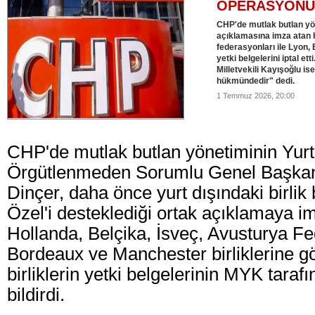
OPERASYONU
CHP'de mutlak butlan yö
açıklamasına imza atan 
federasyonları ile Lyon,
yetki belgelerini iptal e
Milletvekili Kayışoğlu is
hükmündedir" dedi.
1 Temmuz 2026, 20:00
CHP'de mutlak butlan yönetiminin Yurt
Örgütlenmeden Sorumlu Genel Başkan
Dinçer, daha önce yurt dışındaki birli
Özel'i desteklediği ortak açıklamaya 
Hollanda, Belçika, İsveç, Avusturya F
Bordeaux ve Manchester birliklerine gö
birliklerin yetki belgelerinin MYK tarafın
bildirdi.