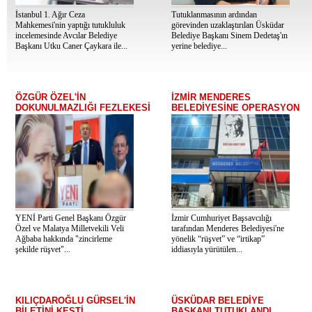
İstanbul 1. Ağır Ceza
Tutuklanmasının ardından
Mahkemesi'nin yaptığı tutukluluk
görevinden uzaklaştırılan Üsküdar
incelemesinde Avcılar Belediye
Belediye Başkanı Sinem Dedetaş'ın
Başkanı Utku Caner Çaykara ile...
yerine belediye...
ÖZGÜR ÖZEL'İN
İZMİR MENDERES
DOKUNULMAZLIĞI FEZLEKESİ
BELEDİYESİNE OPERASYON
YENİ Parti Genel Başkanı Özgür
İzmir Cumhuriyet Başsavcılığı
Özel ve Malatya Milletvekili Veli
tarafından Menderes Belediyesi'ne
Ağbaba hakkında "zincirleme
yönelik “rüşvet” ve “irtikap”
şekilde rüşvet"...
iddiasıyla yürütülen...
KILIÇDAROĞLU GÜRSEL'İN
ÜSKÜDAR BELEDİYE
BİLETİNİ KESTİ
BAŞKANI TUTUKLANDI