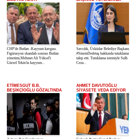
CHP'de Butlan -Kayyum kavgası.
Savcılık, Üsküdar Belediye Başkanı
Figürasyon skandalı sonrası Butlan
#SinemDedetaş hakkında tutuklama
yönetimi,Mehmet Ali Yüksel'i
talep etti. Tutuklama istemiyle Sulh
Gürsel Tekin'in kayyum...
Ceza...
ETİMESGUT B.B.
AHMET DAVUTOĞLU
BEŞİKÇİOĞLU GÖZALTINDA
SİYASETE VEDA EDİYOR