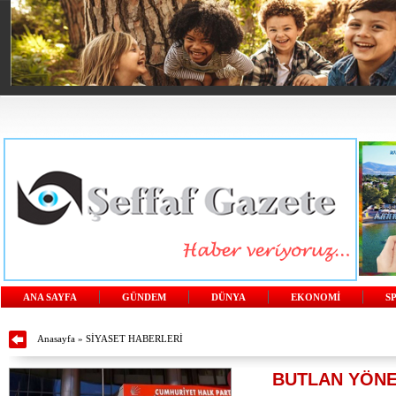
ANA SAYFA
GÜNDEM
DÜNYA
EKONOMİ
S
Anasayfa
»
SİYASET HABERLERİ
BUTLAN YÖNE