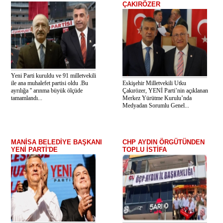
ÇAKIRÖZER
Yeni Parti kuruldu ve 91 milletvekili
ile ana muhalefet partisi oldu .Bu
Eskişehir Milletvekili Utku
ayrılığa '' arınma büyük ölçüde
Çakırözer, YENİ Parti’nin açıklanan
tamamlandı...
Merkez Yürütme Kurulu’nda
Medyadan Sorumlu Genel...
MANİSA BELEDİYE BAŞKANI
CHP AYDIN ÖRGÜTÜNDEN
YENİ PARTİ'DE
TOPLU İSTİFA