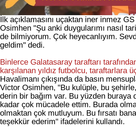
İlk açıklamasını uçaktan iner inmez G
Osimhen "Şu anki duygularımı nasıl tar
de bilmiyorum. Çok heyecanlıyım. Sevd
geldim" dedi.
Binlerce Galatasaray taraftarı tarafınd
karşılanan yıldız futbolcu, taraftarlara ü
Havalimanı çıkışında da basın mensup
Victor Osimhen, "Bu kulüple, bu şehirle,
derin bir bağım var. Bu yüzden buraya 
kadar çok mücadele ettim. Burada olm
olmaktan çok mutluyum. Bu fırsatı ban
teşekkür ederim" ifadelerini kullandı.