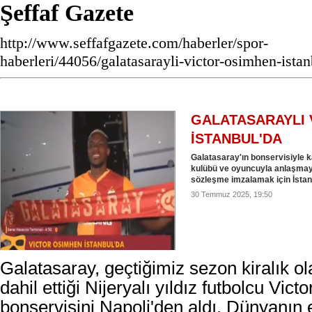
Şeffaf Gazete
http://www.seffafgazete.com/haberler/spor-
haberleri/44056/galatasarayli-victor-osimhen-ista
GALATASARAYLI 
İSTANBUL'DA
Galatasaray'ın bonservisiyle 
kulübü ve oyuncuyla anlaşmay
sözleşme imzalamak için İstanb
30 Temmuz 2025, 19:50
Galatasaray, geçtiğimiz sezon kiralık o
dahil ettiği Nijeryalı yıldız futbolcu Vic
bonservisini Napoli'den aldı. Dünyanın e