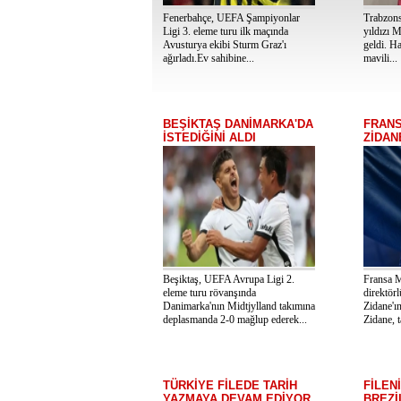
Fenerbahçe, UEFA Şampiyonlar
Trabzons
Ligi 3. eleme turu ilk maçında
yıldızı 
Avusturya ekibi Sturm Graz'ı
geldi. H
ağırladı.Ev sahibine...
mavili...
BEŞİKTAŞ DANİMARKA'DA
FRANS
İSTEDİĞİNİ ALDI
ZİDAN
Beşiktaş, UEFA Avrupa Ligi 2.
Fransa M
eleme turu rövanşında
direktör
Danimarka'nın Midtjylland takımına
Zidane'ın
deplasmanda 2-0 mağlup ederek...
Zidane, t
TÜRKİYE FİLEDE TARİH
FİLEN
YAZMAYA DEVAM EDİYOR
BREZİ