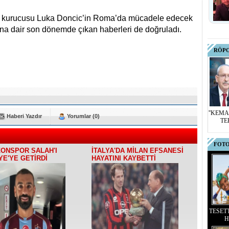
n kurucusu Luka Doncic’in Roma’da mücadele edecek
ına dair son dönemde çıkan haberleri de doğruladı.
RÖP
''KEMA
Haberi Yazdır
Yorumlar (0)
TE
FOTO
ONSPOR SALAH'I
İTALYA'DA MİLAN EFSANESİ
YE'YE GETİRDİ
HAYATINI KAYBETTİ
TESET
H