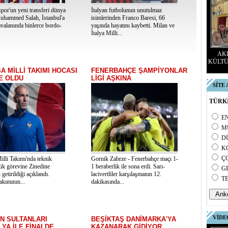
por'un yeni transferi dünya
İtalyan futbolunun unutulmaz
Muhammed Salah, İstanbul'a
isimlerinden Franco Baresi, 66
avalanında binlerce bordo-
yaşında hayatını kaybetti. Milan ve
İtalya Milli...
AKD
KÜLTÜ
A MİLLİ TAKIMI HOCASI
FENERBAHÇE ŞAMPİYONLAR
E OLDU
LİGİ AŞKINA
SİTE
TÜRKİ
E
M
D
K
Ç
illi Takımı'nda teknik
Gornik Zabrze - Fenerbahçe maçı 1-
lük görevine Zinedine
1 beraberlik ile sona erdi. Sarı-
G
 getirildiği açıklandı.
lacivertliler karşılaşmanın 12.
T
akımının...
dakikasında...
VİDE
İN SULTANLARI
BEŞİKTAŞ DANİMARKA'YA
LYA İLE FİNALDE
KAZANARAK GİDİYOR