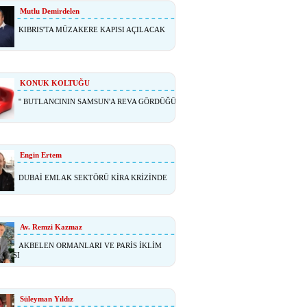
Mutlu Demirdelen
KIBRIS'TA MÜZAKERE KAPISI AÇILACAK
KONUK KOLTUĞU
'' BUTLANCININ SAMSUN'A REVA GÖRDÜĞÜ
Engin Ertem
DUBAİ EMLAK SEKTÖRÜ KİRA KRİZİNDE
Av. Remzi Kazmaz
AKBELEN ORMANLARI VE PARİS İKLİM
ŞMASI
Süleyman Yıldız