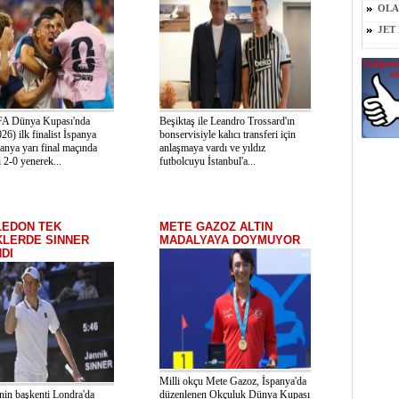
OLA
JET
FA Dünya Kupası'nda
Beşiktaş ile Leandro Trossard'ın
26) ilk finalist İspanya
bonservisiyle kalıcı transferi için
panya yarı final maçında
anlaşmaya vardı ve yıldız
 2-0 yenerek...
futbolcuyu İstanbul'a...
LEDON TEK
METE GAZOZ ALTIN
LERDE SINNER
MADALYAYA DOYMUYOR
DI
Milli okçu Mete Gazoz, İspanya'da
'nin başkenti Londra'da
düzenlenen Okçuluk Dünya Kupası