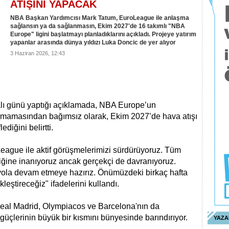
ATIŞINI YAPACAK
NBA Başkan Yardımcısı Mark Tatum, EuroLeague ile anlaşma
sağlansın ya da sağlanmasın, Ekim 2027'de 16 takımlı "NBA
Europe" ligini başlatmayı planladıklarını açıkladı. Projeye yatırım
yapanlar arasında dünya yıldızı Luka Doncic de yer alıyor
3 Haziran 2026, 12:43
ı günü yaptığı açıklamada, NBA Europe’un
olmamasından bağımsız olarak, Ekim 2027’de hava atışı
diğini belirtti.
eague ile aktif görüşmelerimizi sürdürüyoruz. Tüm
tiğine inanıyoruz ancak gerçekçi de davranıyoruz.
 yola devam etmeye hazırız. Önümüzdeki birkaç hafta
leştireceğiz" ifadelerini kullandı.
eal Madrid, Olympiacos ve Barcelona'nın da
üçlerinin büyük bir kısmını bünyesinde barındırıyor.
YAZA