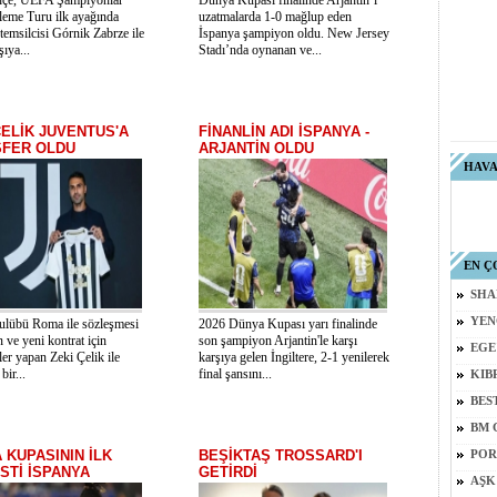
hçe, UEFA Şampiyonlar
Dünya Kupası finalinde Arjantin’i
Eleme Turu ilk ayağında
uzatmalarda 1-0 mağlup eden
temsilcisi Górnik Zabrze ile
İspanya şampiyon oldu. New Jersey
şıya...
Stadı’nda oynanan ve...
ÇELİK JUVENTUS'A
FİNANLİN ADI İSPANYA -
SFER OLDU
ARJANTİN OLDU
HAV
EN Ç
SHA
YEN
kulübü Roma ile sözleşmesi
2026 Dünya Kupası yarı finalinde
 ve yeni kontrat için
son şampiyon Arjantin'le karşı
EGE
er yapan Zeki Çelik ile
karşıya gelen İngiltere, 2-1 yenilerek
 bir...
final şansını...
KIB
BES
BM 
 KUPASININ İLK
BEŞİKTAŞ TROSSARD'I
POR
İSTİ İSPANYA
GETİRDİ
AŞK