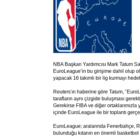
NBA Başkan Yardımcısı Mark Tatum Sal
EuroLeague’in bu girişime dahil olup 
yapacak 16 takımlı bir lig kurmayı hedefle
Reuters'ın haberine göre Tatum, "EuroL
tarafların aynı çizgide buluşması gerek
Gerekirse FIBA ve diğer ortaklarımızla
içinde EuroLeague ile bir toplantı gerçek
EuroLeague; aralarında Fenerbahçe, R
bulunduğu kıtanın en önemli basketbol g