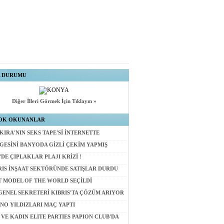
A DURUMU
Diğer İlleri Görmek İçin Tıklayın »
OK OKUNANLAR
KIRA'NIN SEKS TAPE'Sİ İNTERNETTE
GESİNİ BANYODA GİZLİ ÇEKİM YAPMIŞ
'DE ÇIPLAKLAR PLAJI KRİZİ !
RIS İNŞAAT SEKTÖRÜNDE SATIŞLAR DURDU
T MODEL OF THE WORLD SEÇİLDİ
GENEL SEKRETERİ KIBRIS'TA ÇÖZÜM ARIYOR
NO YILDIZLARI MAÇ YAPTI
 VE KADIN ELITE PARTIES PAPION CLUB'DA