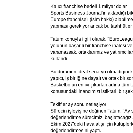
Kalıcı franchise bedeli 1 milyar dolar
Sports Business Journal'ın aktardığı bi
Europe franchise'ı (isim hakkı) alabilme
yapması gerekiyor ancak bu taahhütler
Tatum konuyla ilgili olarak, "EuroLeague
yolunun başarılı bir franchise ihalesi ve
varamazsak, ortaklarımız ve yatırımcılar
kullandı.
Bu durumun ideal senaryo olmadığını 
yapıcı, iş birliğine dayalı ve ortak bi
Basketbolun en iyi çıkarları adına tüm 
konusundaki inancımızı istikrarlı bir şe
Teklifler ay sonu netleşiyor
Sürecin işleyişine değinen Tatum, "Ay s
değerlendirme sürecimizi başlatacağız. D
Ekim 2027'deki hava atışı için kulüple
değerlendirmesini yaptı.