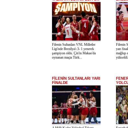
Filenin Sultanları VNL Milletler
Filenin S
Ligi'nde Brezilya'ı 3- 1 yenerek
yarı fina
şampiyon oldu. Çin'in Makao'da
mağlup e
oynanan maçta Türk...
yükseldi.
FİLENİN SULTANLARI YARI
FENE
FİNALDE
YOLC