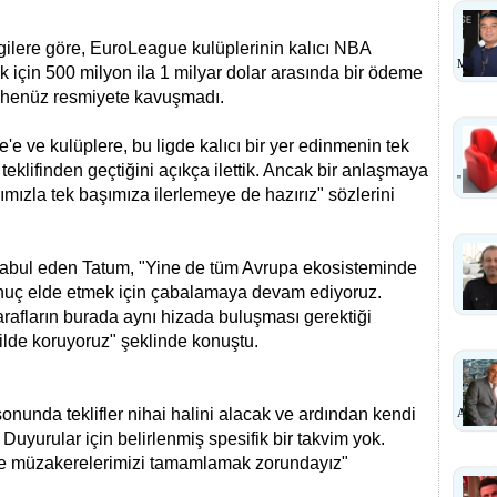
lgilere göre, EuroLeague kulüplerinin kalıcı NBA
MI?
k için 500 milyon ila 1 milyar dolar arasında bir ödeme
 henüz resmiyete kavuşmadı.
'e ve kulüplere, bu ligde kalıcı bir yer edinmenin tek
 teklifinden geçtiğini açıkça ilettik. Ancak bir anlaşmaya
''
ımızla tek başımıza ilerlemeye de hazırız" sözlerini
kabul eden Tatum, "Yine de tüm Avrupa ekosisteminde
r sonuç elde etmek için çabalamaya devam ediyoruz.
tarafların burada aynı hizada buluşması gerektiği
kilde koruyoruz" şeklinde konuştu.
onunda teklifler nihai halini alacak ve ardından kendi
ANLA
uyurular için belirlenmiş spesifik bir takvim yok.
rle müzakerelerimizi tamamlamak zorundayız"