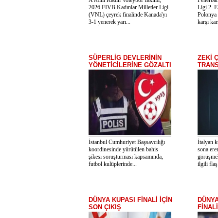
A Milli Kadın Voleybol Takımı,
Fenerba
2026 FIVB Kadınlar Milletler Ligi
Ligi 2. 
(VNL) çeyrek finalinde Kanada'yı
Polonya 
3-1 yenerek yarı...
karşı kar
SÜPERLİG DEVLERİNİN
ZEKİ 
YÖNETİCİLERİNE GÖZALTI
TRAN
İstanbul Cumhuriyet Başsavcılığı
İtalyan 
koordinesinde yürütülen bahis
sona eren
şikesi soruşturması kapsamında,
görüşmel
futbol kulüplerinde...
ilgili flaş
DÜNYA KUPASI FİNALİ İÇİN
DÜNYA
SON ÇIKIŞ
FİNAL