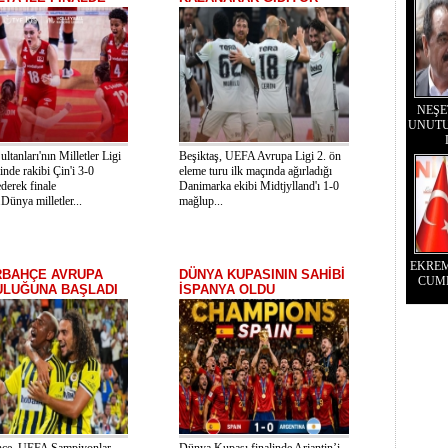
NEŞE
UNUTU
ultanları'nın Milletler Ligi
Beşiktaş, UEFA Avrupa Ligi 2. ön
linde rakibi Çin'i 3-0
eleme turu ilk maçında ağırladığı
derek finale
Danimarka ekibi Midtjylland'ı 1-0
Dünya milletler...
mağlup...
EKRE
RBAHÇE AVRUPA
DÜNYA KUPASININ SAHİBİ
CUM
ULUĞUNA BAŞLADI
İSPANYA OLDU