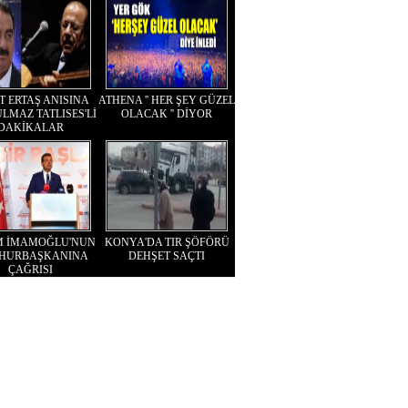
T ERTAŞ ANISINA
ATHENA '' HER ŞEY GÜZEL
LMAZ TATLISES'Lİ
OLACAK '' DİYOR
DAKİKALAR
M İMAMOĞLU'NUN
KONYA'DA TIR ŞÖFÖRÜ
HURBAŞKANINA
DEHŞET SAÇTI
ÇAĞRISI