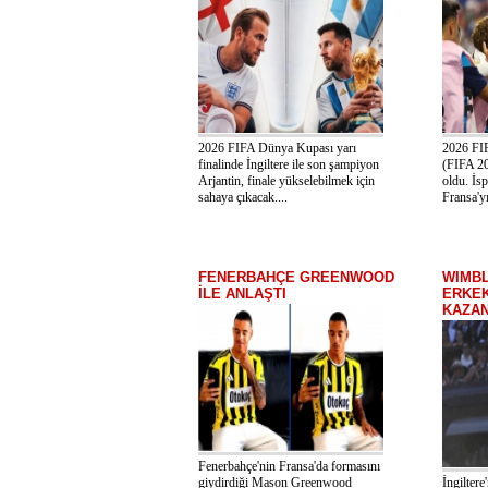
2026 FIFA Dünya Kupası yarı
2026 FI
finalinde İngiltere ile son şampiyon
(FIFA 20
Arjantin, finale yükselebilmek için
oldu. İs
sahaya çıkacak....
Fransa'yı
FENERBAHÇE GREENWOOD
WIMB
İLE ANLAŞTI
ERKEK
KAZAN
Fenerbahçe'nin Fransa'da formasını
giydirdiği Mason Greenwood
İngiltere