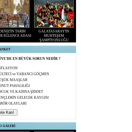
ENİZ'İN TARİH
GALATASARAY'IN
R EĞLENCE ADASI
MUHTEŞEM
ŞAMPİYONLUĞU
 ANKET
YE'DE EN BÜYÜK SORUN NEDİR ?
NFLASYON
ÜLTECİ ve YABANCI GÖÇMEN
ÜŞÜK MAAŞLAR
ONUT PAHALILIĞI
OCUK VE KADINA ŞİDDET
ENÇLERİN GELECEK KAYGISI
ERÖR OLAYLARI
O GALERİ