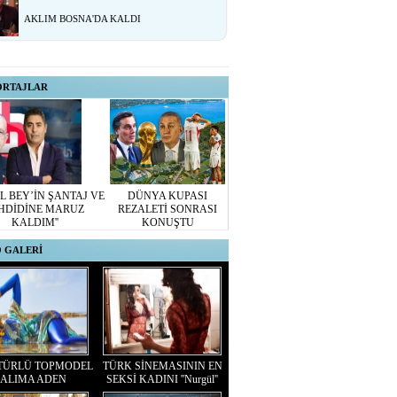
AKLIM BOSNA'DA KALDI
ORTAJLAR
L BEY’İN ŞANTAJ VE
DÜNYA KUPASI
HDİDİNE MARUZ
REZALETİ SONRASI
KALDIM''
KONUŞTU
 GALERİ
TÜRLÜ TOPMODEL
TÜRK SİNEMASININ EN
ALIMA ADEN
SEKSİ KADINI ''Nurgül''