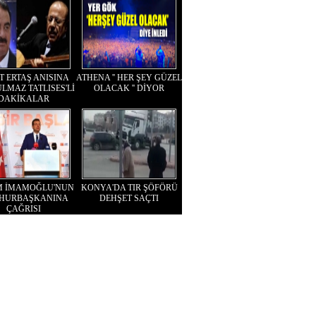
T ERTAŞ ANISINA
ATHENA '' HER ŞEY GÜZEL
LMAZ TATLISES'Lİ
OLACAK '' DİYOR
DAKİKALAR
M İMAMOĞLU'NUN
KONYA'DA TIR ŞÖFÖRÜ
HURBAŞKANINA
DEHŞET SAÇTI
ÇAĞRISI