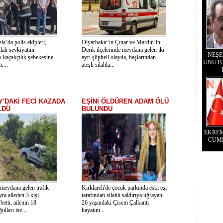
la’da polis ekipleri,
Diyarbakır’ın Çınar ve Mardin’in
lah sevkiyatını
Derik ilçelerinde meydana gelen iki
NEŞE
k kaçakçılık şebekesine
ayrı şüpheli olayda, başlarından
UNUTU
....
ateşli silahla...
'DAKİ FECİ KAZADA
EŞİNİ ÖLDÜREN ADAM ÖLÜ
LDÜ
BULUNDU
EKRE
CUM
meydana gelen trafik
Kırklareli'de çocuk parkında eski eşi
nı aileden 3 kişi
tarafından silahlı saldırıya uğrayan
betti, ailenin 18
26 yaşındaki Çisem Çalkantı
ulları ise...
hayatını...