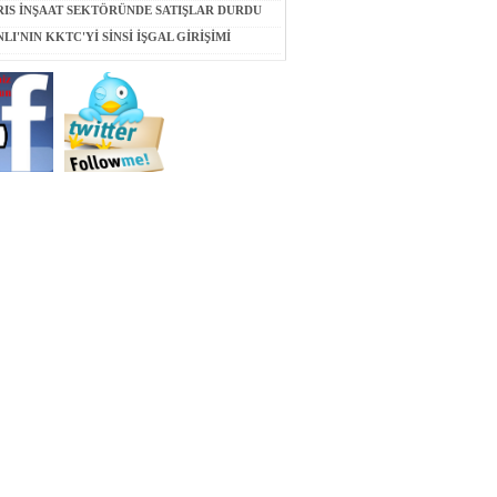
ARDI
RIS İNŞAAT SEKTÖRÜNDE SATIŞLAR DURDU
LI'NIN KKTC'Yİ SİNSİ İŞGAL GİRİŞİMİ