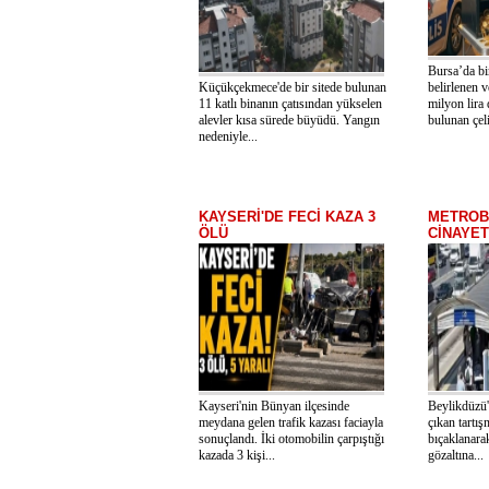
Bursa’da bi
Küçükçekmece'de bir sitede bulunan
belirlenen v
11 katlı binanın çatısından yükselen
milyon lira 
alevler kısa sürede büyüdü. Yangın
bulunan çeli
nedeniyle...
KAYSERİ'DE FECİ KAZA 3
METROB
ÖLÜ
CİNAYET
Kayseri'nin Bünyan ilçesinde
Beylikdüzü
meydana gelen trafik kazası faciayla
çıkan tartış
sonuçlandı. İki otomobilin çarpıştığı
bıçaklanara
kazada 3 kişi...
gözaltına...