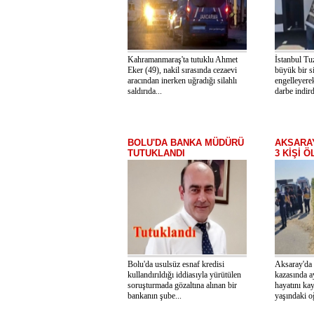
Kahramanmaraş'ta tutuklu Ahmet
İstanbul Tuz
Eker (49), nakil sırasında cezaevi
büyük bir si
aracından inerken uğradığı silahlı
engelleyere
saldırıda...
darbe indirdi
BOLU'DA BANKA MÜDÜRÜ
AKSARAY
TUTUKLANDI
3 KİŞİ Ö
Bolu'da usulsüz esnaf kredisi
Aksaray'da 
kullandırıldığı iddiasıyla yürütülen
kazasında ay
soruşturmada gözaltına alınan bir
hayatını kay
bankanın şube...
yaşındaki oğ