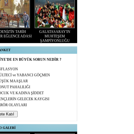
ENİZ'İN TARİH
GALATASARAY'IN
R EĞLENCE ADASI
MUHTEŞEM
ŞAMPİYONLUĞU
 ANKET
YE'DE EN BÜYÜK SORUN NEDİR ?
NFLASYON
ÜLTECİ ve YABANCI GÖÇMEN
ÜŞÜK MAAŞLAR
ONUT PAHALILIĞI
OCUK VE KADINA ŞİDDET
ENÇLERİN GELECEK KAYGISI
ERÖR OLAYLARI
O GALERİ