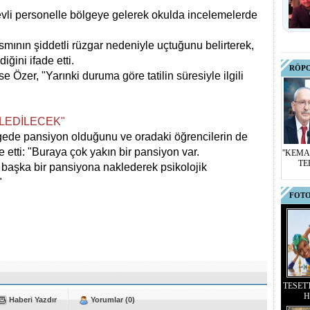
revli personelle bölgeye gelerek okulda incelemelerde
kısmının şiddetli rüzgar nedeniyle uçtuğunu belirterek,
iğini ifade etti.
RÖP
se Özer, "Yarınki duruma göre tatilin süresiyle ilgili
LEDİLECEK"
gede pansiyon olduğunu ve oradaki öğrencilerin de
 etti:
"Buraya çok yakın bir pansiyon var.
''KEMA
TE
başka bir pansiyona naklederek psikolojik
."
FOTO
TESET
H
Haberi Yazdır
Yorumlar (0)