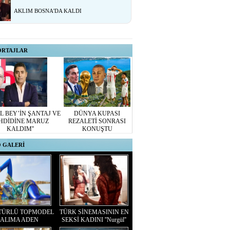
AKLIM BOSNA'DA KALDI
ORTAJLAR
L BEY’İN ŞANTAJ VE
DÜNYA KUPASI
HDİDİNE MARUZ
REZALETİ SONRASI
KALDIM''
KONUŞTU
 GALERİ
TÜRLÜ TOPMODEL
TÜRK SİNEMASININ EN
ALIMA ADEN
SEKSİ KADINI ''Nurgül''