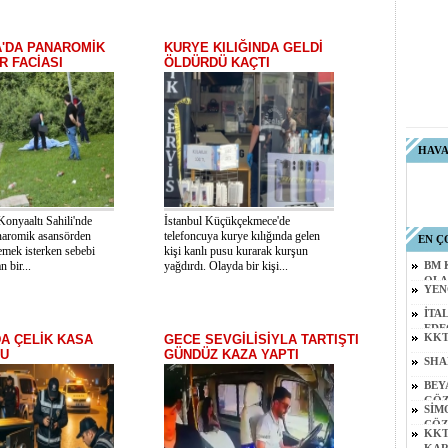
A'DA PANAROMİK
KURYE KILIĞINDA GELDİ
 FACİASI
ÖLDÜRDÜ KAÇTI
HAV
Konyaaltı Sahili'nde
İstanbul Küçükçekmece'de
naromik asansörden
telefoncuya kurye kılığında gelen
EN Ç
emek isterken sebebi
kişi kanlı pusu kurarak kurşun
n bir...
yağdırdı. Olayda bir kişi...
BM 
OLA
YEN
İTA
EDE
A ÇELİK KASA
GECE SEVGİLİSİYLA TARTIŞTI
KKT
U
GÜNDÜZ KAZA YAPTI
SHA
BEY
GÖZ
SİM
ÇÖZ
KKT