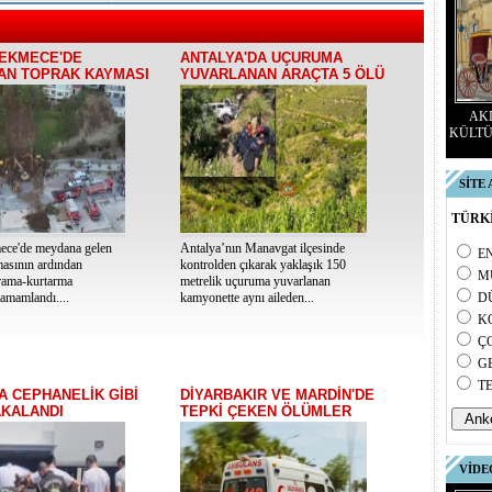
EKMECE'DE
ANTALYA'DA UÇURUMA
AN TOPRAK KAYMASI
YUVARLANAN ARAÇTA 5 ÖLÜ
AKD
KÜLTÜ
SİTE
TÜRKİ
ce'de meydana gelen
Antalya’nın Manavgat ilçesinde
E
asının ardından
kontrolden çıkarak yaklaşık 150
M
rama-kurtarma
metrelik uçuruma yuvarlanan
tamamlandı....
kamyonette aynı aileden...
D
K
Ç
G
T
A CEPHANELİK GİBİ
DİYARBAKIR VE MARDİN'DE
AKALANDI
TEPKİ ÇEKEN ÖLÜMLER
VİDE