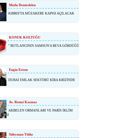
Mutlu Demirdelen
KIBRIS'TA MÜZAKERE KAPISI AÇILACAK
KONUK KOLTUĞU
'' BUTLANCININ SAMSUN'A REVA GÖRDÜĞÜ
Engin Ertem
DUBAİ EMLAK SEKTÖRÜ KİRA KRİZİNDE
Av. Remzi Kazmaz
AKBELEN ORMANLARI VE PARİS İKLİM
ŞMASI
Süleyman Yıldız