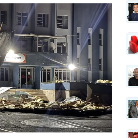
MI?
''
ANLA