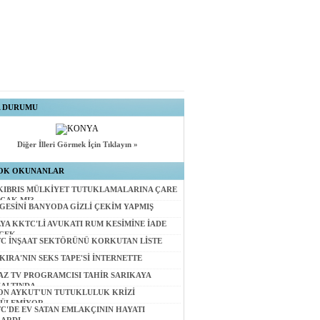
A DURUMU
Diğer İlleri Görmek İçin Tıklayın »
OK OKUNANLAR
KIBRIS MÜLKİYET TUTUKLAMALARINA ÇARE
CAK MI?
GESİNİ BANYODA GİZLİ ÇEKİM YAPMIŞ
LYA KKTC'Lİ AVUKATI RUM KESİMİNE İADE
CEK
C İNŞAAT SEKTÖRÜNÜ KORKUTAN LİSTE
KIRA'NIN SEKS TAPE'Sİ İNTERNETTE
AZ TV PROGRAMCISI TAHİR SARIKAYA
ALTINDA
ON AYKUT'UN TUTUKLULUK KRİZİ
ÜLEMİYOR
C'DE EV SATAN EMLAKÇININ HAYATI