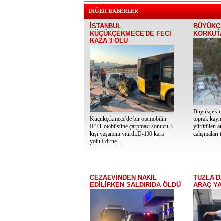
DİĞER HABERLER
İSTANBUL
BÜYÜKÇ
KÜÇÜKÇEKMECE'DE FECİ
KORKUT
KAZA 3 ÖLÜ
Büyükçekme
Küçükçekmece'de bir otomobilin
toprak kaym
İETT otobüsüne çarpması sonucu 3
yürütülen a
kişi yaşamını yitirdi.D-100 kara
çalışmaları 
yolu Edirne...
CEZAEVİNDEN NAKİL
TUZLA'D
EDİLİRKEN SALDIRIDA ÖLDÜ
ARAÇ Y