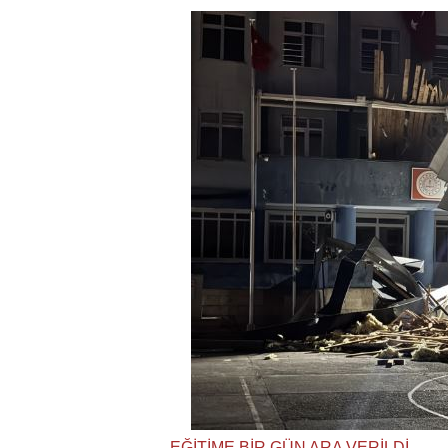
EĞİTİME BİR GÜN ARA VERİLDİ