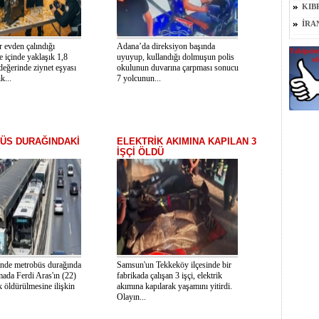
KAR
KIB
İRAN
r evden çalındığı
Adana’da direksiyon başında
e içinde yaklaşık 1,8
uyuyup, kullandığı dolmuşun polis
değerinde ziynet eşyası
okulunun duvarına çarpması sonucu
k...
7 yolcunun...
ÜS DURAĞINDAKİ
ELEKTRİK AKIMINA KAPILAN 3
İŞÇİ ÖLDÜ
'nde metrobüs durağında
Samsun'un Tekkeköy ilçesinde bir
mada Ferdi Aras'ın (22)
fabrikada çalışan 3 işçi, elektrik
k öldürülmesine ilişkin
akımına kapılarak yaşamını yitirdi.
Olayın...