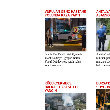
VURULAN GENÇ HASTANE
ANTALY
YOLUNDA KAZA YAPTI
ASANSÖR
İstanbul'un Beylikdüzü ilçesinde
Antalya'da 
silahlı saldırıya uğrayan Baran
bulunan pa
Yusuf Dağdeviren, yaralı halde
manzara izl
kendi aracıyla...
belli olmaya
KÜÇÜKÇEKMECE
BURSA'D
HALKALI'DAKİ SİTEDE
SOYGUN
YANGIN