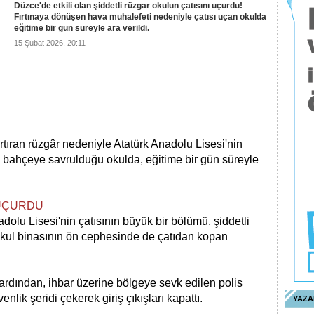
Düzce'de etkili olan şiddetli rüzgar okulun çatısını uçurdu!
Fırtınaya dönüşen hava muhalefeti nedeniyle çatısı uçan okulda
eğitime bir gün süreyle ara verildi.
15 Şubat 2026, 20:11
tıran rüzgâr nedeniyle Atatürk Anadolu Lisesi'nin
n bahçeye savrulduğu okulda, eğitime bir gün süreyle
 UÇURDU
dolu Lisesi'nin çatısının büyük bir bölümü, şiddetli
kul binasının ön cephesinde de çatıdan kopan
rdından, ihbar üzerine bölgeye sevk edilen polis
lik şeridi çekerek giriş çıkışları kapattı.
YAZA