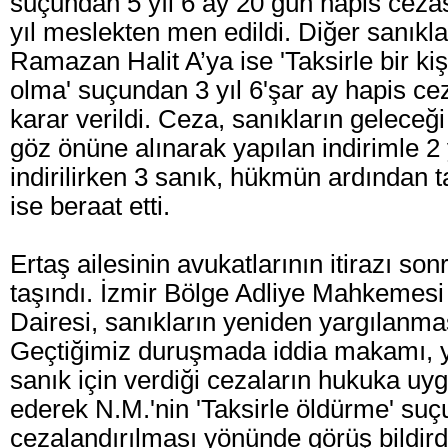
suçundan 5 yıl 6 ay 20 gün hapis cezas
yıl meslekten men edildi. Diğer sanıklar 
Ramazan Halit A’ya ise 'Taksirle bir k
olma' suçundan 3 yıl 6'şar ay hapis ce
karar verildi. Ceza, sanıkların geleceği
göz önüne alınarak yapılan indirimle 2 
indirilirken 3 sanık, hükmün ardından ta
ise beraat etti.
Ertaş ailesinin avukatlarının itirazı son
taşındı. İzmir Bölge Adliye Mahkemes
Dairesi, sanıkların yeniden yargılanma
Geçtiğimiz duruşmada iddia makamı, 
sanık için verdiği cezaların hukuka uy
ederek N.M.'nin 'Taksirle öldürme' su
cezalandırılması yönünde görüş bildird