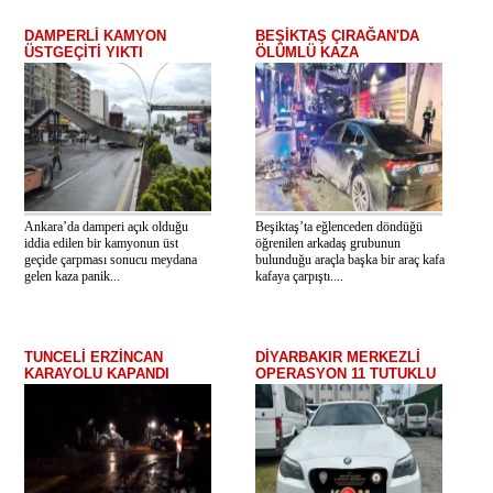
DAMPERLİ KAMYON
BEŞİKTAŞ ÇIRAĞAN'DA
ÜSTGEÇİTİ YIKTI
ÖLÜMLÜ KAZA
Ankara’da damperi açık olduğu
Beşiktaş’ta eğlenceden döndüğü
iddia edilen bir kamyonun üst
öğrenilen arkadaş grubunun
geçide çarpması sonucu meydana
bulunduğu araçla başka bir araç kafa
gelen kaza panik...
kafaya çarpıştı....
TUNCELİ ERZİNCAN
DİYARBAKIR MERKEZLİ
KARAYOLU KAPANDI
OPERASYON 11 TUTUKLU