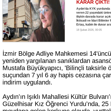
KARAR ÇIKTI!
Aydın’da KYK yurdunda 
veren 22 yaşındaki ünive
ilişkin davada karar açı
İktisadi ve İdari Bilimler
Ertaş, kabin ile duvar ar
18 Şubat 2026, 00:05
İzmir Bölge Adliye Mahkemesi 14'üncü
yeniden yargılanan sanıklardan asansö
Mustafa Büyükyapıcı, 'Bilinçli taksirl
suçundan 7 yıl 6 ay hapis cezasına çarp
indirim uygulandı.
Aydın’ın Işıklı Mahallesi Kültür Bulvar
Güzelhisar Kız Öğrenci Yurdu’nda, 25 