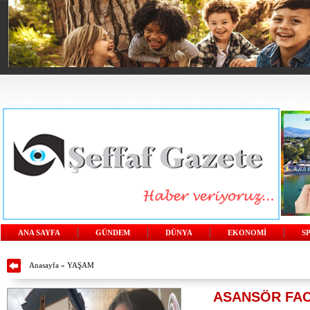
ANA SAYFA
GÜNDEM
DÜNYA
EKONOMİ
S
Anasayfa
»
YAŞAM
ASANSÖR FAC