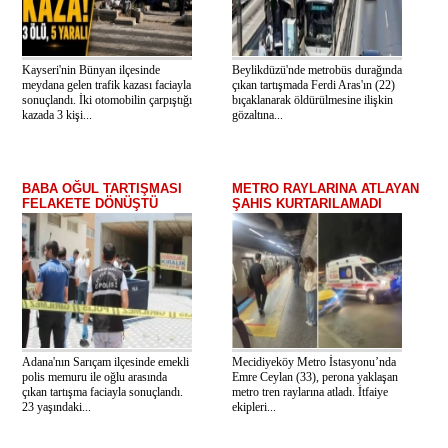
Kayseri'nin Bünyan ilçesinde
Beylikdüzü'nde metrobüs durağında
meydana gelen trafik kazası faciayla
çıkan tartışmada Ferdi Aras'ın (22)
sonuçlandı. İki otomobilin çarpıştığı
bıçaklanarak öldürülmesine ilişkin
kazada 3 kişi...
gözaltına...
BABA OĞUL TARTIŞMASI
METRO RAYLARINA ATLAYAN
FELAKETE DÖNÜŞTÜ
ŞAHIS KURTARILAMADI
Adana'nın Sarıçam ilçesinde emekli
Mecidiyeköy Metro İstasyonu’nda
polis memuru ile oğlu arasında
Emre Ceylan (33), perona yaklaşan
çıkan tartışma faciayla sonuçlandı.
metro tren raylarına atladı. İtfaiye
23 yaşındaki...
ekipleri...