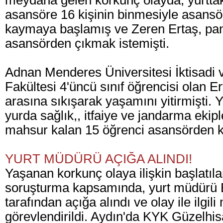
meydana gelen korkunç olayda, yurttaki
asansöre 16 kişinin binmesiyle asansö
kaymaya başlamış ve Zeren Ertaş, pan
asansörden çıkmak istemişti.
Adnan Menderes Üniversitesi İktisadi ve
Fakültesi 4'üncü sınıf öğrencisi olan Er
arasına sıkışarak yaşamını yitirmişti. 
yurda sağlık,, itfaiye ve jandarma ekipl
mahsur kalan 15 öğrenci asansörden ku
YURT MÜDÜRÜ AÇIĞA ALINDI!
Yaşanan korkunç olaya ilişkin başlatılan
soruşturma kapsamında, yurt müdürü E
tarafından açığa alındı ve olay ile ilgili
görevlendirildi. Aydın'da KYK Güzelhis