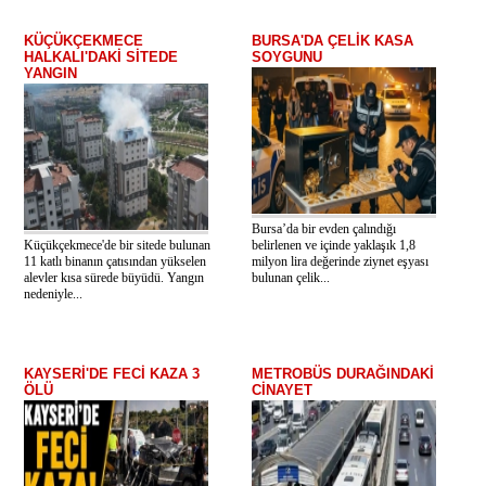
KÜÇÜKÇEKMECE
BURSA'DA ÇELİK KASA
HALKALI'DAKİ SİTEDE
SOYGUNU
YANGIN
Bursa’da bir evden çalındığı
Küçükçekmece'de bir sitede bulunan
belirlenen ve içinde yaklaşık 1,8
11 katlı binanın çatısından yükselen
milyon lira değerinde ziynet eşyası
alevler kısa sürede büyüdü. Yangın
bulunan çelik...
nedeniyle...
KAYSERİ'DE FECİ KAZA 3
METROBÜS DURAĞINDAKİ
ÖLÜ
CİNAYET