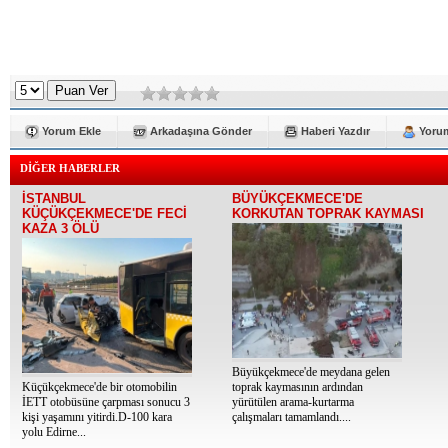
Yorum Ekle
Arkadaşına Gönder
Haberi Yazdır
Yorum
DİĞER HABERLER
İSTANBUL
BÜYÜKÇEKMECE'DE
KÜÇÜKÇEKMECE'DE FECİ
KORKUTAN TOPRAK KAYMASI
KAZA 3 ÖLÜ
Büyükçekmece'de meydana gelen
Küçükçekmece'de bir otomobilin
toprak kaymasının ardından
İETT otobüsüne çarpması sonucu 3
yürütülen arama-kurtarma
kişi yaşamını yitirdi.D-100 kara
çalışmaları tamamlandı....
yolu Edirne...