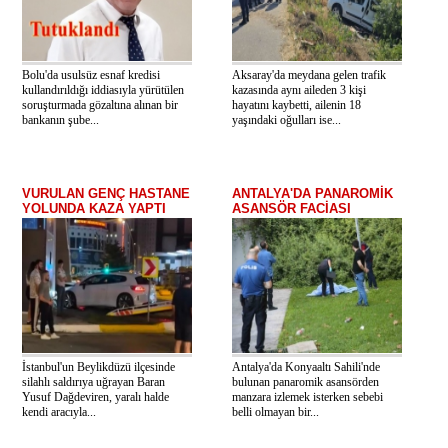
Bolu'da usulsüz esnaf kredisi
Aksaray'da meydana gelen trafik
kullandırıldığı iddiasıyla yürütülen
kazasında aynı aileden 3 kişi
soruşturmada gözaltına alınan bir
hayatını kaybetti, ailenin 18
bankanın şube...
yaşındaki oğulları ise...
VURULAN GENÇ HASTANE
ANTALYA'DA PANAROMİK
YOLUNDA KAZA YAPTI
ASANSÖR FACİASI
İstanbul'un Beylikdüzü ilçesinde
Antalya'da Konyaaltı Sahili'nde
silahlı saldırıya uğrayan Baran
bulunan panaromik asansörden
Yusuf Dağdeviren, yaralı halde
manzara izlemek isterken sebebi
kendi aracıyla...
belli olmayan bir...