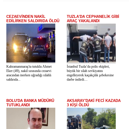
CEZAEVİNDEN NAKİL
TUZLA'DA CEPHANELİK GİBİ
EDİLİRKEN SALDIRIDA ÖLDÜ
ARAÇ YAKALANDI
Kahramanmaraş'ta tutuklu Ahmet
İstanbul Tuzla’da polis ekipleri,
Eker (49), nakil sırasında cezaevi
büyük bir silah sevkiyatını
aracından inerken uğradığı silahlı
engelleyerek kaçakçılık şebekesine
saldırıda...
darbe indirdi....
BOLU'DA BANKA MÜDÜRÜ
AKSARAY'DAKİ FECİ KAZADA
TUTUKLANDI
3 KİŞİ ÖLDÜ