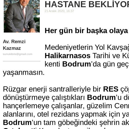
HASTANE BEKLİYO
21 Aralık 2020, 16:37
Her gün bir başka olay
Av. Remzi
Medeniyetlerin Yol Kavşa
Kazmaz
Halikarnasos
Tarihi ve Kü
sunukibris@gmail.com
kenti
Bodrum
’da gün geç
yaşanmasın.
Rüzgar enerji santralleriyle bir
RES
çö
dönüştürmeye çalıştıkları
Bodrum
’u d
hançerlemeye çalışanlar, güzelim Cenne
alanlarını, otel rezidans yapmak için y
Bodrum
’un tam göbeğindeki şehrin ak