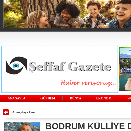
ANA SAYFA
GÜNDEM
DÜNYA
EKONOMİ
S
Anasayfaya Dön
BODRUM KÜLLİYE 