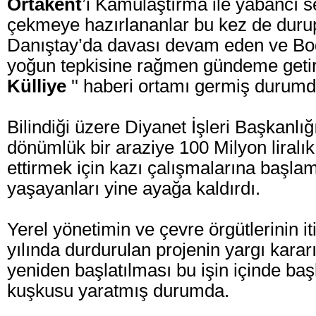
Ortakent
’i Kamulaştırma ile yabancı
çekmeye hazırlananlar bu kez de duru
Danıştay’da davası devam eden ve Bo
yoğun tepkisine rağmen gündeme getiri
Külliye
'' haberi ortamı germiş durumd
Bilindiği üzere Diyanet İşleri Başkanlı
dönümlük bir araziye 100 Milyon liralık b
ettirmek için kazı çalışmalarına başl
yaşayanları yine ayağa kaldırdı.
Yerel yönetimin ve çevre örgütlerinin i
yılında durdurulan projenin yargı kara
yeniden başlatılması bu işin içinde baş
kuşkusu yaratmış durumda.