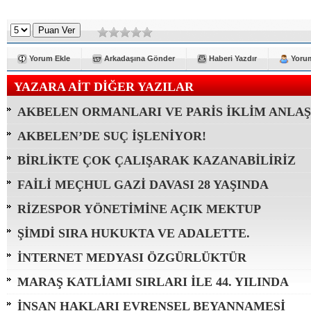
Yorum Ekle
Arkadaşına Gönder
Haberi Yazdır
Yorum
YAZARA AİT DİĞER YAZILAR
AKBELEN ORMANLARI VE PARİS İKLİM ANLA
AKBELEN’DE SUÇ İŞLENİYOR!
BİRLİKTE ÇOK ÇALIŞARAK KAZANABİLİRİZ
FAİLİ MEÇHUL GAZİ DAVASI 28 YAŞINDA
RİZESPOR YÖNETİMİNE AÇIK MEKTUP
ŞİMDİ SIRA HUKUKTA VE ADALETTE.
İNTERNET MEDYASI ÖZGÜRLÜKTÜR
MARAŞ KATLİAMI SIRLARI İLE 44. YILINDA
İNSAN HAKLARI EVRENSEL BEYANNAMESİ