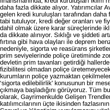
finansmanında, kredi kuruluşları iklim ri
daha fazla dikkate alıyor. Yatırımcılar 
gelen kredi kuruluşları tarafından daha
tabi tutuluyor, kredi değer oranları ve f
dahil olmak üzere karar süreçlerinde ikli
da dikkate alınıyor. Sıklığı ve şiddeti ar
fırtına gibi hava olayları ile deprem benz
nedeniyle, sigorta ve reasürans şirketl
prim seviyelerinde poliçe üretiminde zor
devletin prim tavanları getirdiği hallerde
fizibilitesi olmadan poliçe üretemeyece
kurumların poliçe yazmaktan çekilmele
‘sigorta edilebilirlik’ konusunun bir mes
çıkmaya başladığını görüyoruz. Tüm bu
olarak, Gayrimenkulde Gelişen Trendler
katılımcılarının üçte ikisinden fazlasını