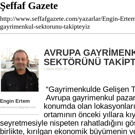
Şeffaf Gazete
http://www.seffafgazete.com/yazarlar/Engin-Erte
gayrimenkul-sektorunu-takipteyiz
AVRUPA GAYRİMEN
SEKTÖRÜNÜ TAKİPT
1 Ekim 2025, 08:17
“Gayrimenkulde Gelişen T
Avrupa gayrimenkul pazarı
Engin Ertem
konumda olan lokasyonların
videobasvuru@gmail.com
ortamının önceki yıllara kı
seyretmesiyle nispeten rahatladığını gö
birlikte, kırılgan ekonomik büyümenin ve