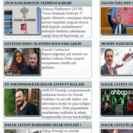
SİVAS KATLİAMI İÇİN TAZMİNAT KARARI
ÖZGÜR ÖZEL'DEN T
Anayasa Mahkemesi (AYM),
"Sivas Madımak Oteli'nde 37
kişinin ölümüyle sonuçlanan olaylar
üzerine başlatılan yargısal sürecin
etkili biçimde yürütülmemesi"
nedeniyle ölenlerin yakınlarının
yaptığı bireysel başvuruda, oy
birliğiyle "yaşam hakkının usul boyutunun ihlal edildiğine"
GÜLİSTAN DOKU OLAYINDA SONA YAKLAŞILDI
MUHSİN YAZICIO
karar verdi.
Tunceli Cumhuriyet
Başsavcılığından çok önemli son
dakika Gülistan Doku cinayeti
soruşmasına yönelik şok
açıklama....
EN YAKININDAKİLER HALUK LEVENT'İ SUÇLADI
HALUK LEVENT VE 
AHBAP Derneği soruşturmasında
tutuklanan kurucu üye Emrah
Gödeliner’in savcılık ifadesi, yüz
milyonlarca liralık bir para trafiğini
ortaya çıkardı. Etkin pişmanlıktan
yararlanmayı reddeden iş adamı,
hesaplarındaki devasa hareketliliğin
tek sorumlusunun Haluk Levent olduğunu öne sürdü.
götürüldüler.
HALUK LEVENT İFADESİNDE NELER SÖYLEDİ ?
HALUK LEVET'İN 
Ahbap Derneği’ne yönelik