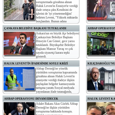
soruşturmada gözaltına alınan
Haluk Levent'in Emniyet'te verdiği
ifade ortaya çıktı.Kendisini de
işlerini de 'iyi yönetemediğini'
belirten Levent, "Yüksek miktarda
borçlandım. Bunun adına
usulsüzlük diyebilirsiniz ama yolsuzluk diyemezsiniz" dedi.
talimatların WhatsApp üz
ÇANKAYA BELEDİYE BAŞKANI TUTUKLANDI
AHBAP OPERASYON
milyon liralık kumarhan
alındığını beyan etti.
Ankara'nın en büyük ilçe belediyesi
Çankaya'nın Belediye Başkanı
Hüseyin Can Güner, gece yarısı
tutuklandı. Büyükşehir Belediye
Başkanı Mansur Yavaş ve çok
sayıda siyasetçi karara tepki
gösterdi.
netleşti.
HALUK LEVENT'İN İFADESİNDE SOYLU KRİZİ
KILIÇDAROĞLU'NU
Ahbap Derneği'ne yönelik
yürütülen soruşturma kapsamında
gözaltına alınan Haluk Levent'in
emniyette verdiği ifadeye ilişkin
paylaşılan belgeler kamuoyunda
tartışma yarattı.Sosyal medyada
yayımlanan ifade tutanağında,
Haluk Levent'in bazı sorular karşısında "Bu konuda ifade
milyonlarca liralık ihal
AHBAP OPERASYONU DEVAM EDECEK
HALUK LEVENT KAR
vermiyorum ve bundan sonraki sorulara susma hakkımı
sürdü.
kullanıyorum" dediği görülüyor.
Adalet Bakanı Akın Gürlek Ahbap
Derneği'ne ilişkin yürütülen
soruşturma hakkında konuştu.