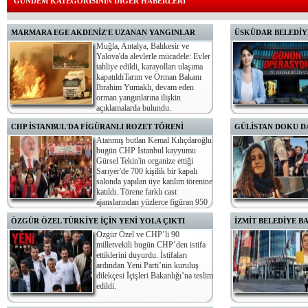
GÜNDEM KATEGORİSİNİN DİĞER HABERLERİ
MARMARA EGE AKDENİZ'E UZANAN YANGINLAR
ÜSKÜDAR BELEDİY
Muğla, Antalya, Balıkesir ve
Yalova'da alevlerle mücadele: Evler
tahliye edildi, karayolları ulaşıma
kapatıldıTarım ve Orman Bakanı
İbrahim Yumaklı, devam eden
orman yangınlarına ilişkin
açıklamalarda bulundu.
Deveci, Kentaş Genel
CHP İSTANBUL'DA FİGÜRANLI ROZET TÖRENİ
GÜLİSTAN DOKU D
bulunuyor.
Atanmış butlan Kemal Kılıçdaroğlu
bugün CHP İstanbul kayyumu
Gürsel Tekin'in organize ettiği
Sarıyer'de 700 kişilik bir kapalı
salonda yapılan üye katılım törenine
katıldı. Törene farklı cast
ajanslarından yüzlerce figüran 950
lira karşılığında taşındığı ortaya çıktı.
ÖZGÜR ÖZEL TÜRKİYE İÇİN YENİ YOLA ÇIKTI
İZMİT BELEDİYE B
Özgür Özel ve CHP’li 90
milletvekili bugün CHP’den istifa
ettiklerini duyurdu. İstifaları
ardından Yeni Parti’nin kuruluş
dilekçesi İçişleri Bakanlığı’na teslim
edildi.
tutuklanmasına karar ver