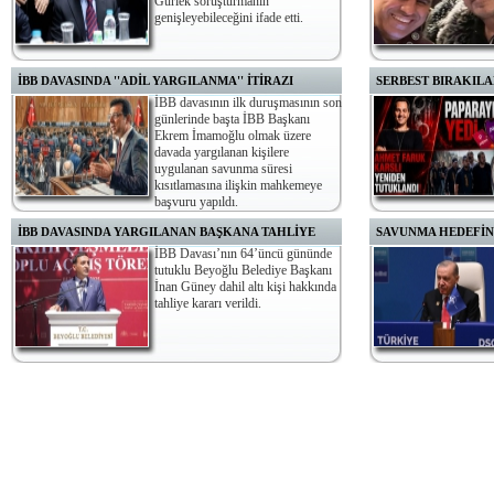
Gürlek soruşturmanın
genişleyebileceğini ifade etti.
İBB DAVASINDA ''ADİL YARGILANMA'' İTİRAZI
SERBEST BIRAKIL
İBB davasının ilk duruşmasının son
günlerinde başta İBB Başkanı
Ekrem İmamoğlu olmak üzere
davada yargılanan kişilere
uygulanan savunma süresi
kısıtlamasına ilişkin mahkemeye
başvuru yapıldı.
tutuklandı.
İBB DAVASINDA YARGILANAN BAŞKANA TAHLİYE
SAVUNMA HEDEFİN
İBB Davası’nın 64’üncü gününde
tutuklu Beyoğlu Belediye Başkanı
İnan Güney dahil altı kişi hakkında
tahliye kararı verildi.
1,5’luk bütçe payına ul
Lahey’de belirlenen 203
hedefliyoruz" dedi.