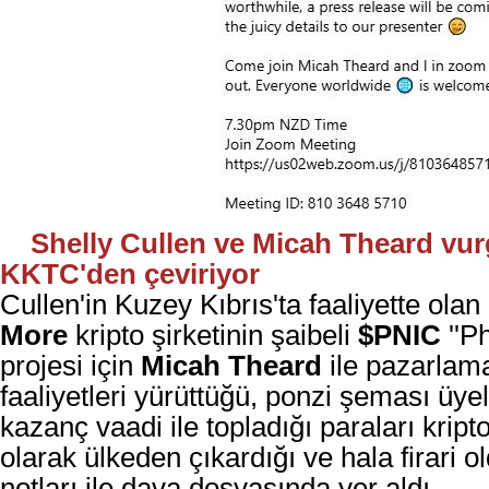
Shelly Cullen ve Micah Theard vur
KKTC'den çeviriyor
Cullen'in Kuzey Kıbrıs'ta faaliyette olan
More
kripto şirketinin şaibeli
$PNIC
''P
projesi için
Micah Theard
ile pazarlam
faaliyetleri yürüttüğü, ponzi şeması üy
kazanç vaadi ile topladığı paraları kript
olarak
ülkeden çıkardığı ve hala firari o
notları ile dava dosyasında yer aldı.