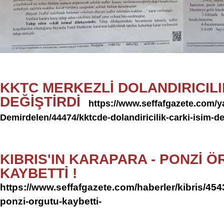
KKTC MERKEZLİ DOLANDIRICILI
DEĞİŞTİRDİ
https://www.seffafgazete.com/ya
Demirdelen/44474/kktcde-dolandiricilik-carki-isim-de
KIBRIS'IN KARAPARA - PONZİ 
KAYBETTİ !
https://www.seffafgazete.com/haberler/kibris/4543
ponzi-orgutu-kaybetti-