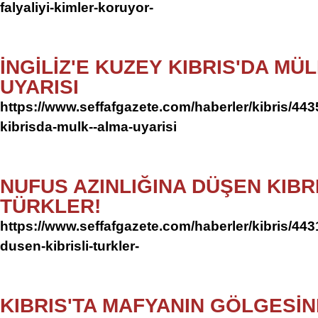
falyaliyi-kimler-koruyor-
İNGİLİZ'E KUZEY KIBRIS'DA MÜ
UYARISI
https://www.seffafgazete.com/haberler/kibris/4435
kibrisda-mulk--alma-uyarisi
NUFUS AZINLIĞINA DÜŞEN KIBRI
TÜRKLER!
https://www.seffafgazete.com/haberler/kibris/443
dusen-kibrisli-turkler-
KIBRIS'TA MAFYANIN GÖLGESİN