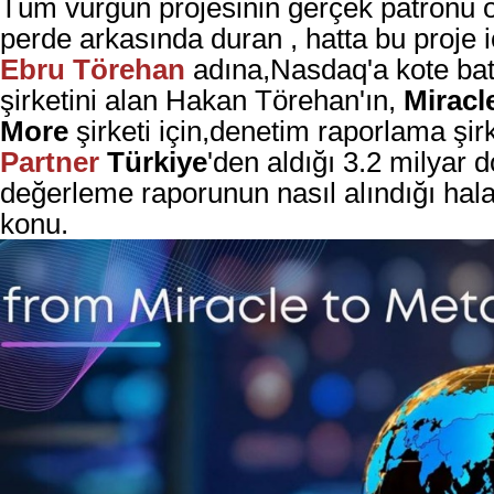
Tüm vurgun projesinin gerçek patronu
perde arkasında duran , hatta bu proje 
Ebru Törehan
adına,Nasdaq'a kote bat
şirketini alan Hakan Törehan'ın,
Miracl
More
şirketi için,denetim raporlama şir
Partner
Türkiye
'den aldığı 3.2 milyar d
değerleme raporunun nasıl alındığı hala
konu.