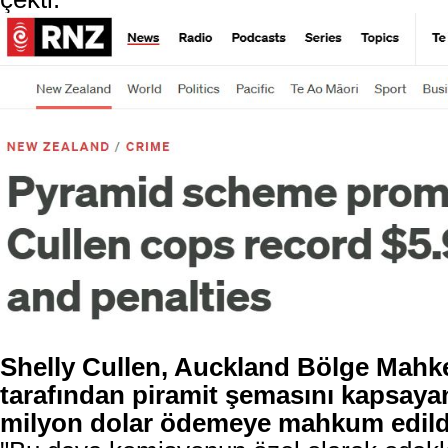
Shelly Cullen, Auckland Bölge Mah
tarafından piramit şemasını kapsayan
milyon dolar ödemeye mahkum edild