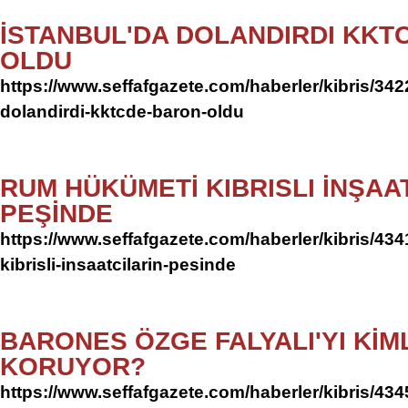
İSTANBUL'DA DOLANDIRDI KKT
OLDU
https://www.seffafgazete.com/haberler/kibris/342
dolandirdi-kktcde-baron-oldu
RUM HÜKÜMETİ KIBRISLI İNŞAA
PEŞİNDE
https://www.seffafgazete.com/haberler/kibris/43
kibrisli-insaatcilarin-pesinde
BARONES ÖZGE FALYALI'YI KİM
KORUYOR?
https://www.seffafgazete.com/haberler/kibris/43