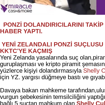
PONZİ DOLANDIRICILARINI TAKİP
HABER YAPTI.
YENİ ZELANDALI PONZİ SUÇLUSU
KKTC'YE KAÇMIŞ
Yeni Zelanda yasalarında suç olan,pira
guruplaşması ve kripto piramit şemasın
yüzlerce kişiyi dolandırmasıyla
Shelly C
için
YZ. yargısı düğmeye bastı ve gıyabe
Davaya bakan mahkeme tarafından,ulusl
vurgun şebekesinin temsilciliğini yaptığ
bağlı 5 suçtan mahkum olan
Shelly Cu