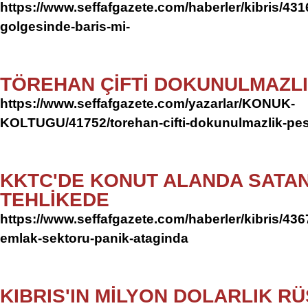
https://www.seffafgazete.com/haberler/kibris/431
golgesinde-baris-mi-
TÖREHAN ÇİFTİ DOKUNULMAZL
https://www.seffafgazete.com/yazarlar/KONUK-
KOLTUGU/41752/torehan-cifti-dokunulmazlik-pe
KKTC'DE KONUT ALANDA SATA
TEHLİKEDE
https://www.seffafgazete.com/haberler/kibris/436
emlak-sektoru-panik-ataginda
KIBRIS'IN MİLYON DOLARLIK R