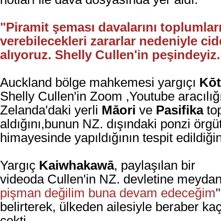
"Piramit şeması davalarını toplumla
verebilecekleri zararlar nedeniyle ci
alıyoruz. Shelly Cullen'in peşindeyiz.
Auckland bölge mahkemesi y
argıçı
Kōt
Shelly Cullen'in Zoom ,Youtube aracılığı
Zelanda'daki yerli
Māori
ve
Pasifika
top
aldığını,bunun NZ. dışındaki ponzi örg
himayesinde yapıldığının tespit edildiğini 
Yargıç
Kaiwhakawā
,
paylaşılan bir
videoda
Cullen'in
NZ. devletine meydan 
pişman değilim buna devam edeceğim
'
belirterek, ülkeden ailesiyle beraber kaç
çekti.