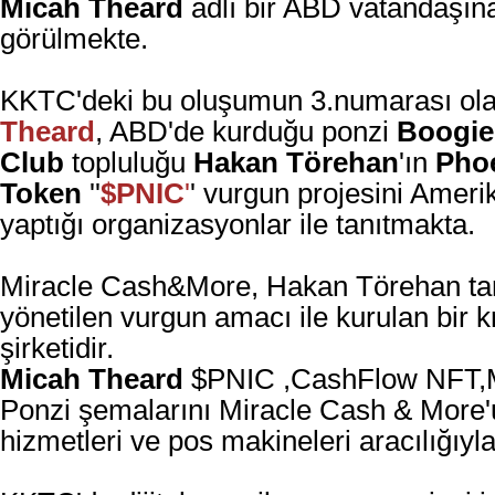
Micah Theard
adlı bir ABD vatandaşına 
görülmekte.
KKTC'deki bu oluşumun 3.numarası ol
Theard
, ABD'de kurduğu ponzi
Boogie
Club
topluluğu
Hakan Törehan
'ın
Pho
Token
''
$PNIC
'
'
vurgun projesini Ameri
yaptığı organizasyonlar ile tanıtmakta.
Miracle Cash&More, Hakan Törehan ta
yönetilen vurgun amacı ile kurulan bir 
şirketidir.
Micah Theard
$PNIC ,CashFlow NFT,M
Ponzi şemalarını Miracle Cash & More
hizmetleri ve pos makineleri aracılığıyl