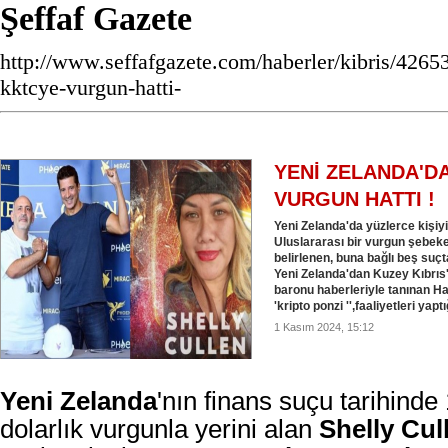
Şeffaf Gazete
http://www.seffafgazete.com/haberler/kibris/4265
kktcye-vurgun-hatti-
YENİ ZELANDA'D
VURGUN HATTI !
Yeni Zelanda'da yüzlerce kişiy
Uluslararası bir vurgun şebekes
belirlenen, buna bağlı beş suç
Yeni Zelanda'dan Kuzey Kıbrıs
baronu haberleriyle tanınan Ha
'kripto ponzi '',faaliyetleri yaptı
1 Kasım 2024, 15:12
Yeni Zelanda
'nın finans suçu tarihinde
dolarlık vurgunla
yerini alan
Shelly Cul