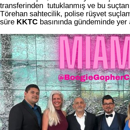
transferinden
tutuklanmış ve bu
suçtan
Törehan s
ahtecilik, polise rüşvet suçla
süre
KKTC
basınında gündeminde yer a