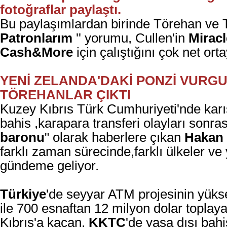
fotoğraflar paylaştı.
Bu paylaşımlardan birinde Törehan ve Th
Patronlarım
'' yorumu, Cullen'in
Miracl
Cash&More
için çalıştığını çok net or
YENİ ZELANDA'DAKİ PONZİ VUR
TÖREHANLAR ÇIKTI
Kuzey Kıbrıs Türk Cumhuriyeti'nde karış
bahis ,karapara transferi olayları sonras
baronu
" olarak haberlere çıkan
Hakan
farklı zaman sürecinde,farklı ülkeler ve y
gündeme geliyor.
Türkiye
'de seyyar ATM projesinin yüks
ile
700 esnaftan 12 milyon dolar toplay
Kıbrıs'a
kaçan,
KKTC
'de yasa dışı bah