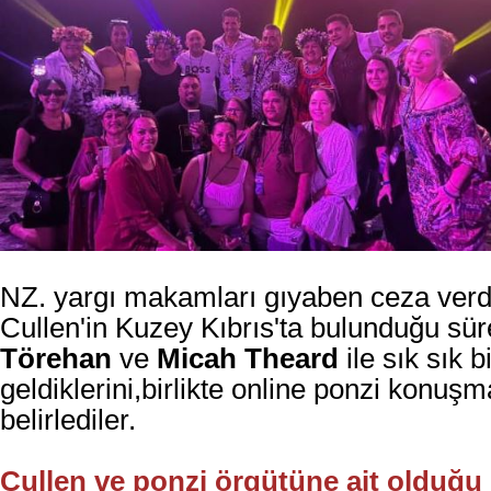
NZ. yargı makamları gıyaben ceza verdi
Cullen'in Kuzey Kıbrıs'ta bulunduğu sü
Törehan
ve
Micah Theard
ile sık sık b
geldiklerini,birlikte online ponzi konuşm
belirlediler.
Cullen ve ponzi örgütüne ait olduğ