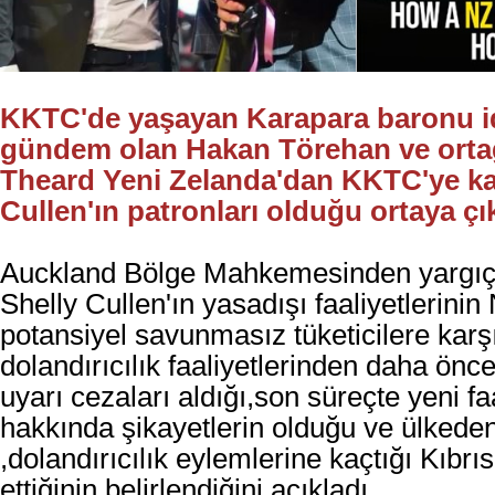
KKTC'de yaşayan Karapara baronu idd
gündem olan Hakan Törehan ve orta
Theard Yeni Zelanda'dan KKTC'ye ka
Cullen'ın patronları olduğu ortaya çık
Auckland Bölge Mahkemesinden yargı
Shelly
Cullen'ın yasadışı faaliyetlerinin
potansiyel savunmasız tüketicilere karşı
dolandırıcılık faaliyetlerinden daha önc
uyarı cezaları aldığı,son süreçte yeni faa
hakkında şikayetlerin olduğu ve ülkede
,dolandırıcılık eylemlerine kaçtığı Kıbrı
ettiğinin belirlendiğini açıkladı.