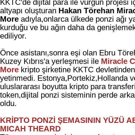
KKTC'de dijital para ile vurgun projesi iç
altyapı oluşturan
Hakan Törehan
Mira
More
adıyla,onlarca ülkede ponzi ağı
y
kurduğu ve bu ağın daha da genişleme
ediliyor.
Önce asistanı,sonra eşi olan Ebru Töre
Kuzey Kıbrıs'a yerleşmesi ile
Miracle 
More
kripto şirketine KKTC devletinden 
yetinmedi. Estonya,Portekiz,Hollanda
v
uluslararası boyutta kripto para transfe
token,
dijital
ponzi sisteminin perde arka
oldu.
KRİPTO PONZİ ŞEMASININ YÜZÜ A
MICAH THEARD