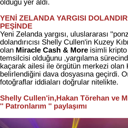
olduğu yer aldı.
YENİ ZELANDA YARGISI DOLANDIRI
PEŞİNDE
Yeni Zelanda yargısı, uluslararası ''ponz
dolandırıcısı Shelly Cullen'in Kuzey Kıbr
olan
Miracle Cash & More
isimli kripto
temsilcisi olduğunu ,yargılama sürecin
kaçarak ailesi ile örgütün merkezi olan Kı
belirlendiğini dava dosyasına geçirdi. O
fotoğraflar iddiaları doğrular nitelikte.
Shelly Cullen'in,
Hakan Törehan ve Mi
'' Patronlarım '' paylaşımı