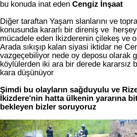
bu konuda inat eden
Cengiz İnşaat
Diğer taraftan Yaşam slanlarını ve topr
konusunda kararlı bir direniş ve herşey
mücadele eden İkizderenin çilekeş ve on
Arada sıkışıp kalan siyasi iktidar ne C
vazgeçebiliyor nede oy deposu olarak g
köylülerden iki ara bir derede kararsız b
kara düşünüyor
Şimdi bu olayların sağduyulu ve Rize
İkizdere'nin hatta ülkenin yararına b
bekleyen bizler soruyoruz