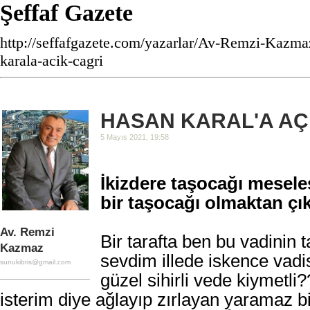
Şeffaf Gazete
http://seffafgazete.com/yazarlar/Av-Remzi-Kazma
karala-acik-cagri
HASAN KARAL'A AÇ
5 Mayıs 2021, 19:58
İkizdere taşocağı mesele
bir taşocağı olmaktan çı
Av. Remzi
Bir tarafta ben bu vadinin t
Kazmaz
sevdim illede iskence vadi
sunukibris@gmail.com
güzel sihirli vede kiymetli??
isterim diye ağlayıp zırlayan yaramaz b