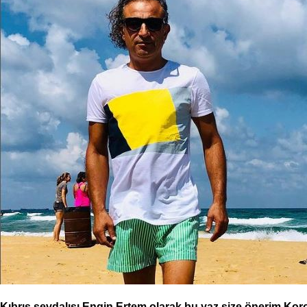
Kıbrıs sevdalısı Engin Ertem olarak bu yaz size önerim Koro