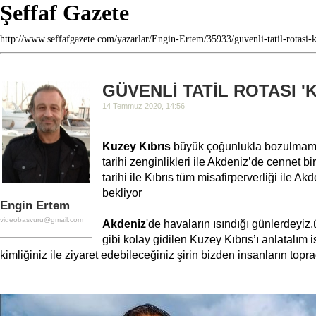
Şeffaf Gazete
http://www.seffafgazete.com/yazarlar/Engin-Ertem/35933/guvenli-tatil-rotasi-k
GÜVENLİ TATİL ROTASI 'KI
14 Temmuz 2020, 14:56
Kuzey Kıbrıs
büyük çoğunlukla bozulmamış
tarihi zenginlikleri ile Akdeniz’de cennet bi
tarihi ile Kıbrıs tüm misafirperverliği ile Ak
bekliyor
Engin Ertem
videobasvuru@gmail.com
Akdeniz
'de havaların ısındığı günlerdeyiz,
gibi kolay gidilen Kuzey Kıbrıs’ı anlatalım 
kimliğiniz ile ziyaret edebileceğiniz şirin bizden insanların topra