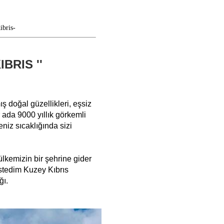
ibris-
BRIS ''
 doğal güzellikleri, eşsiz
r ada 9000 yıllık görkemli
deniz sıcaklığında sizi
ülkemizin bir şehrine gider
istedim Kuzey Kıbrıs
ğı.