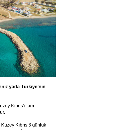
eniz yada Türkiye’nin
Kuzey Kıbrıs’ı tam
ur.
en Kuzey Kıbrıs 3 günlük