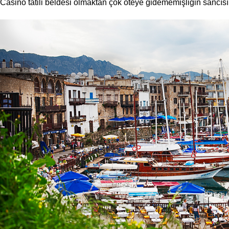
Casino tatili beldesi olmaktan çok öteye gidememişliğin sancıs