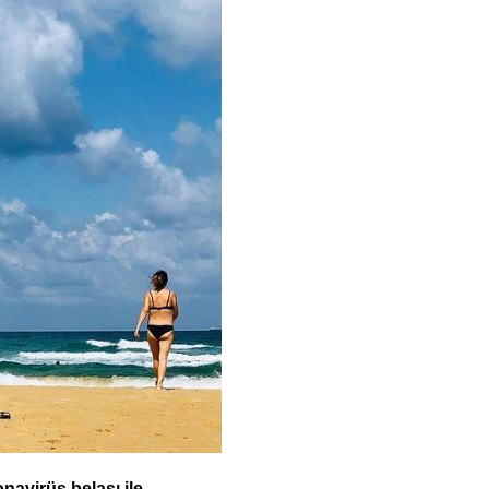
navirüs belası ile