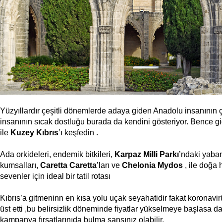
Yüzyıllardır çeşitli dönemlerde adaya giden Anadolu insanının ç
insanının sıcak dostluğu burada da kendini gösteriyor. Bence gi
ile
Kuzey Kıbrıs
’ı keşfedin .
Ada orkideleri, endemik bitkileri,
Karpaz Milli Parkı
’ndaki yaban
kumsalları,
Caretta Caretta
’ları ve
Chelonia Mydos
, ile doğa h
sevenler için ideal bir tatil rotası
Kıbrıs’a gitmeninn en kısa yolu uçak seyahatidir fakat koronavir
üst etti ,bu belirsizlik döneminde fiyatlar yükselmeye başlasa d
kampanya fırsatlarınıda bulma şansınız olabilir.