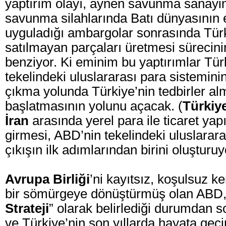
yaptırım olayı, aynen savunma sanayimi
savunma silahlarında Batı dünyasının
uyguladığı ambargolar sonrasında Türk
satılmayan parçaları üretmesi sürecini
benziyor. Ki eminim bu yaptırımlar Tür
tekelindeki uluslararası para sistemin
çıkma yolunda Türkiye’nin tedbirler alm
başlatmasının yolunu açacak. (
Türkiy
İran
arasında yerel para ile ticaret yap
girmesi, ABD’nin tekelindeki uluslarar
çıkışın ilk adımlarından birini oluşturuy
Avrupa Birliği
’ni kayıtsız, koşulsuz k
bir sömürgeye dönüştürmüş olan ABD, 
Strateji
” olarak belirlediği durumdan 
ve Türkiye’nin son yıllarda hayata geçi