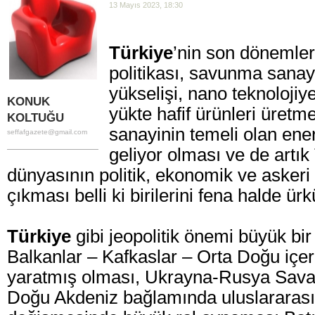
13 Mayıs 2023, 18:30
Türkiye
’nin son dönemlerd
politikası, savunma sanay
yükselişi, nano teknolojiy
KONUK
yükte hafif ürünleri üret
KOLTUĞU
sanayinin temeli olan ene
seffafgazete@gmail.com
geliyor olması ve de artık
dünyasının politik, ekonomik ve askeri
çıkması belli ki birilerini fena halde 
Türkiye
gibi jeopolitik önemi büyük bir
Balkanlar – Kafkaslar – Orta Doğu içerik
yaratmış olması, Ukrayna-Rusya Savaş
Doğu Akdeniz bağlamında uluslararası