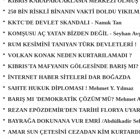
KIBRIS KARAPARA AKLAMA MERKEZİ OLMUŞ
250 BİN RİSKLİ BİNANIN VAKTİ DOLDU YIKILM
KKTC'DE DEVLET SKANDALI - Namık Tan
KOMŞUSU AÇ YATAN BİZDEN DEĞİL - Seyhan Avş
RUM KESİMİNİ TANIYAN TÜRK DEVLETLERİ !
VOLKAN KONAK NEDEN KURTARILAMADI ?
KIBRIS'TA MAFYANIN GÖLGESİNDE BARIŞ MI?
İNTERNET HABER SİTELERİ DAR BOĞAZDA
SAHTE HUKUK DİPLOMASI ! Mehmet Y. Yılmaz
BARIŞ MI 'DEMOKRATİK ÇÖZÜM'MÜ? Mehmet A
REZAN EPÖZDEMİR'DEN TARİHİ FLORYA UYAR
BAYRAĞA DOKUNANA VUR EMRİ /Abdülkadir Sel
AMAR SUN ÇETESİNİ CEZADAN KİM KURTARD