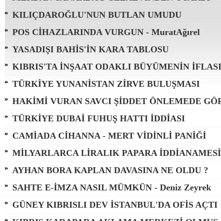
KILIÇDAROĞLU'NUN BUTLAN UMUDU
POS CİHAZLARINDA VURGUN - MuratAğırel
YASADIŞI BAHİS'İN KARA TABLOSU
KIBRIS'TA İNŞAAT ODAKLI BÜYÜMENİN İFLAS
TÜRKİYE YUNANİSTAN ZİRVE BULUŞMASI
HAKİMİ VURAN SAVCI ŞİDDET ÖNLEMEDE GÖ
TÜRKİYE DUBAİ FUHUŞ HATTI İDDİASI
CAMİADA CİHANNA - MERT VİDİNLİ PANİĞİ
MİLYARLARCA LİRALIK PAPARA İDDİANAMESİ
AYHAN BORA KAPLAN DAVASINA NE OLDU ?
SAHTE E-İMZA NASIL MÜMKÜN - Deniz Zeyrek
GÜNEY KIBRISLI DEV İSTANBUL'DA OFİS AÇTI