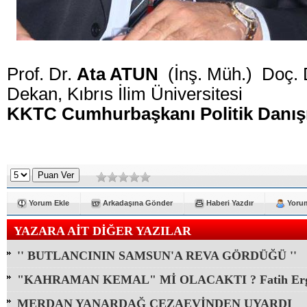
Prof. Dr.
Ata ATUN
(İnş. Müh.)
Doç. 
Dekan, Kıbrıs İlim Üniversitesi
KKTC Cumhurbaşkanı Politik Danı
Yorum Ekle
Arkadaşına Gönder
Haberi Yazdır
Yorum
YAZARA AİT DİĞER YAZILAR
'' BUTLANCININ SAMSUN'A REVA GÖRDÜĞÜ ''
"KAHRAMAN KEMAL" Mİ OLACAKTI ? Fatih Erg
MERDAN YANARDAĞ CEZAEVİNDEN UYARDI