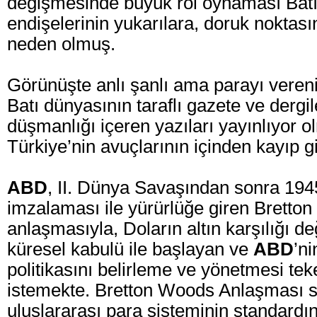
değişmesinde büyük rol oynaması Batı
endişelerinin yukarılara, doruk noktas
neden olmuş.
Görünüşte anlı şanlı ama parayı veren
Batı dünyasının taraflı gazete ve dergil
düşmanlığı içeren yazıları yayınlıyor 
Türkiye’nin avuçlarının içinden kayıp g
ABD
, II. Dünya Savaşından sonra 1945
imzalaması ile yürürlüğe giren Bretto
anlaşmasıyla, Doların altın karşılığı 
küresel kabulü ile başlayan ve
ABD
’n
politikasını belirleme ve yönetmesi tek
istemekte. Bretton Woods Anlaşması 
uluslararası para sisteminin standardın