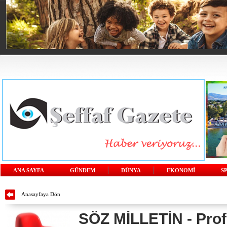
ANA SAYFA
GÜNDEM
DÜNYA
EKONOMİ
S
Anasayfaya Dön
SÖZ MİLLETİN - Prof