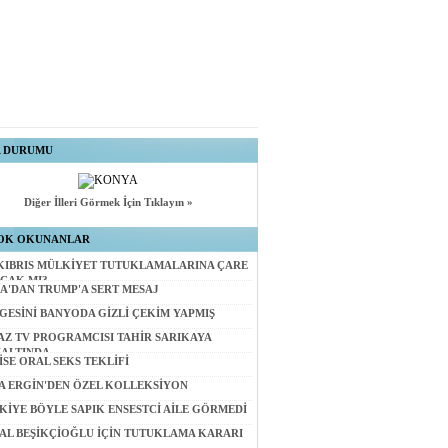
A DURUMU
Diğer İlleri Görmek İçin Tıklayın »
OK OKUNANLAR
KIBRIS MÜLKİYET TUTUKLAMALARINA ÇARE
CAK MI?
A'DAN TRUMP'A SERT MESAJ
GESİNİ BANYODA GİZLİ ÇEKİM YAPMIŞ
AZ TV PROGRAMCISI TAHİR SARIKAYA
ALTINDA
İSE ORAL SEKS TEKLİFİ
A ERGİN'DEN ÖZEL KOLLEKSİYON
KİYE BÖYLE SAPIK ENSESTCİ AİLE GÖRMEDİ
AL BEŞİKÇİOĞLU İÇİN TUTUKLAMA KARARI