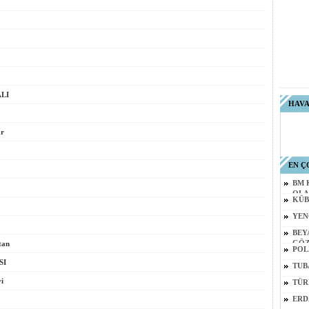
ALI
HAV
r
EN Ç
BM 
OLA
KÜB
YEN
BEY
tan
GÖZ
POL
SI
TUB
i
TÜR
?
ERD