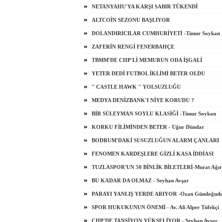
NETANYAHU'YA KARŞI SABIR TÜKENDİ
ALTCOİN SEZONU BAŞLIYOR
DOLANDIRICILAR CUMHURİYETİ -Timur Soykan
ZAFERİN RENGİ FENERBAHÇE
TBMM'DE CHP'Lİ MEMURUN ODA İŞGALİ
YETER DEDİ FUTBOL İKLİMİ BETER OLDU
'' CASTLE HAWK '' YOLSUZLUĞU
MEDYA DENİZBANK'I NİYE KORUDU ?
BİR SÜLEYMAN SOYLU KLASİĞİ -Timur Soykan
KORKU FİLİMİNDEN BETER - Uğur Dündar
BODRUM'DAKİ SUSUZLUĞUN ALARM ÇANLARI
FENOMEN KARDEŞLERE GİZLİ KASA İDDİASI
TUZLASPOR'UN 50 BİNLİK BİLETLERİ-Murat Ağır
BU KADAR DA OLMAZ - Seyhan Avşar
PARAYI YANLIŞ YERDE ARIYOR -Ozan Gündoğud
SPOR HUKUKUNUN ÖNEMİ - Av. Ali Alper Tüfekçi
CHP'DE TANSİYON YÜKSELİYOR - Seyhan Avşar