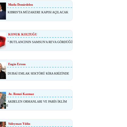
Mutlu Demirdelen
KIBRIS'TA MÜZAKERE KAPISI AÇILACAK
KONUK KOLTUĞU
'' BUTLANCININ SAMSUN'A REVA GÖRDÜĞÜ
Engin Ertem
DUBAİ EMLAK SEKTÖRÜ KİRA KRİZİNDE
Av. Remzi Kazmaz
AKBELEN ORMANLARI VE PARİS İKLİM
ŞMASI
Süleyman Yıldız