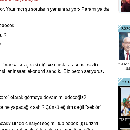
r. Yatırımcı şu soruların yanıtını arıyor:- Paramı ya da
 edecek
RÖP
kul?
?
''KEMA
, finansal araç eksikliği ve uluslararası belirsizlik...
TE
slılar inşaatı ekonomi sandık...Biz beton satıyoruz,
FOTO
rekare" olarak görmeye devam mı edeceğiz?
ce ne yapacağız sahi? Çünkü eğitim değil "sektör"
TESET
cak? Bir de cinsiyet seçimli tüp bebek (!)Turizmi
H
konomi planlamak hâlen akla gelmediğine göre...