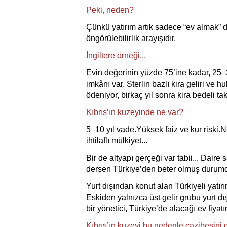
Peki, neden?
Çünkü yatırım artık sadece “ev almak” de
öngörülebilirlik arayışıdır.
İngiltere örneği...
Evin değerinin yüzde 75’ine kadar, 25–3
imkânı var. Sterlin bazlı kira geliri ve h
ödeniyor, birkaç yıl sonra kira bedeli tak
Kıbrıs’ın kuzeyinde ne var?
5–10 yıl vade.Yüksek faiz ve kur riski.N
ihtilaflı mülkiyet...
Bir de altyapı gerçeği var tabii... Daire 
dersen Türkiye’den beter olmuş durum
Yurt dışından konut alan Türkiyeli yatır
Eskiden yalnızca üst gelir grubu yurt dı
bir yönetici, Türkiye’de alacağı ev fiyat
Kıbrıs’ın kuzeyi bu nedenle cazibesini 