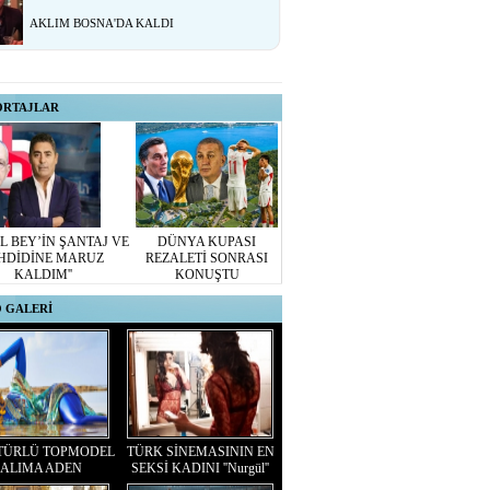
AKLIM BOSNA'DA KALDI
ORTAJLAR
L BEY’İN ŞANTAJ VE
DÜNYA KUPASI
HDİDİNE MARUZ
REZALETİ SONRASI
KALDIM''
KONUŞTU
 GALERİ
TÜRLÜ TOPMODEL
TÜRK SİNEMASININ EN
ALIMA ADEN
SEKSİ KADINI ''Nurgül''