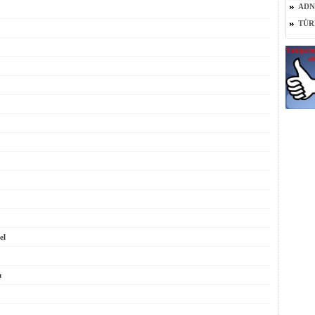
ADN
TÜR
el
u