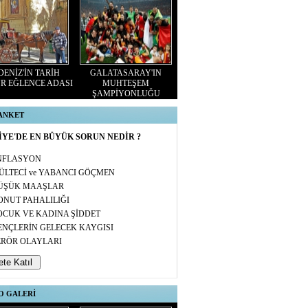
ENİZ'İN TARİH
GALATASARAY'IN
R EĞLENCE ADASI
MUHTEŞEM
ŞAMPİYONLUĞU
 ANKET
YE'DE EN BÜYÜK SORUN NEDİR ?
NFLASYON
ÜLTECİ ve YABANCI GÖÇMEN
ÜŞÜK MAAŞLAR
ONUT PAHALILIĞI
OCUK VE KADINA ŞİDDET
ENÇLERİN GELECEK KAYGISI
ERÖR OLAYLARI
O GALERİ