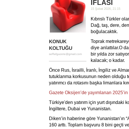
İFLASI
15 Şubat 2026, 21:15
Kıbrıslı Türkler o
Dağ, taş, dere, den
boğulacaktık.
KONUK
Toprak metrekareye
diye anlattılar.
O da 
KOLTUĞU
bir yılda zor satıyor
seffafgazete@gmail.com
kalacak; o kadar.
Önce Rus, İsrailli, İranlı, İngiliz ve Alman
tutuklanma korkusunun neden olduğu tehd
yatırımcı da rotasını başka limanlara kır
Gazete Oksijen’de yayımlanan 2025’in ilk 
Türkiye'den yatırım için yurt dışındaki ko
İngiltere, Dubai ve Yunanistan.
Diken’in haberine göre Yunanistan’ın “A
160 arttı. Toplam başvuru 8 bini geçti ve 