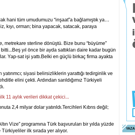
larak hani tüm umudumuzu “inşaat”a bağlamıştık ya…
iz, kıyı, orman; bina yapacak, satacak, paraya
, metrekare sterline dönüştü. Bize bunu “büyüme”
bitti...Beş yıl önce bir ayda sattıkları daire kadar bugün
lar. Yap-sat işi yattı.
Belki en güçlü birkaç firma ayakta
 yatırımcı; siyasi belirsizliklerin yarattığı tedirginlik ve
itle elini çekti. Ardından sarıldığımız Türkiyeli
dı.
11 aylık verileri dikkat çekici...
nuta 2,4 milyar dolar yatırıldı.Tercihleri Kıbrıs değil;
ltın Vize” programına Türk başvuruları bir yılda yüzde
YAZA
Türkiyeliler ilk sırada yer alıyor.