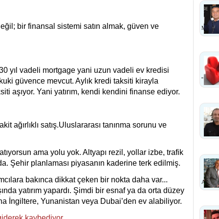
ğil; bir finansal sistemi satın almak, güven ve
MI?
0 yıl vadeli mortgage yani uzun vadeli ev kredisi
''
ukuki güvence mevcut. Aylık kredi taksiti kirayla
siti aşıyor. Yani yatırım, kendi kendini finanse ediyor.
akit ağırlıklı satış.Uluslararası tanınma sorunu ve
satıyorsun ama yolu yok. Altyapı rezil, yollar izbe, trafik
da.
Şehir planlaması piyasanın kaderine terk edilmiş.
ımcılara bakınca dikkat çeken bir nokta daha var...
ANLA
şında yatırım yapardı. Şimdi bir esnaf ya da orta düzey
ına İngiltere, Yunanistan veya Dubai’den ev alabiliyor.
giderek kaybediyor.