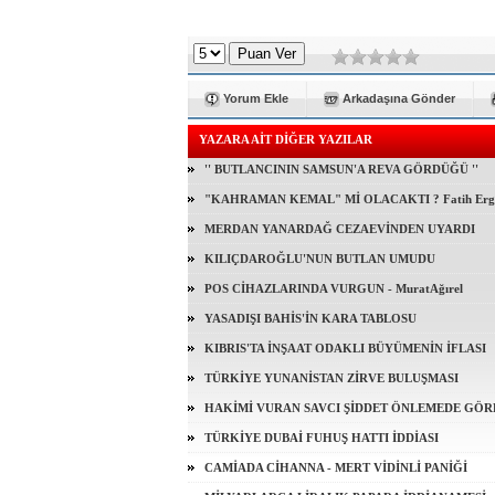
Yorum Ekle
Arkadaşına Gönder
YAZARA AİT DİĞER YAZILAR
'' BUTLANCININ SAMSUN'A REVA GÖRDÜĞÜ ''
"KAHRAMAN KEMAL" Mİ OLACAKTI ? Fatih Erg
MERDAN YANARDAĞ CEZAEVİNDEN UYARDI
KILIÇDAROĞLU'NUN BUTLAN UMUDU
POS CİHAZLARINDA VURGUN - MuratAğırel
YASADIŞI BAHİS'İN KARA TABLOSU
KIBRIS'TA İNŞAAT ODAKLI BÜYÜMENİN İFLASI
TÜRKİYE YUNANİSTAN ZİRVE BULUŞMASI
HAKİMİ VURAN SAVCI ŞİDDET ÖNLEMEDE GÖR
TÜRKİYE DUBAİ FUHUŞ HATTI İDDİASI
CAMİADA CİHANNA - MERT VİDİNLİ PANİĞİ