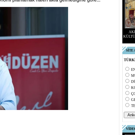
AKD
KÜLTÜ
SİTE
TÜRKİ
E
M
D
K
Ç
G
T
VİDE