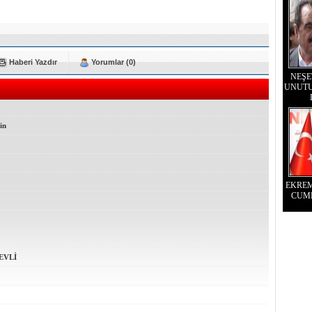
Haberi Yazdır
Yorumlar (0)
NEŞE
UNUTU
in
EKRE
CUM
EVLİ