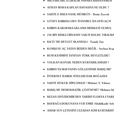
MİLYARLARCA LİRALIK PAPARA İDDİANAMESİ
AYHAN BORA KAPLAN DAVASINA NE OLDU ?
SAHTE E-İMZA NASIL MÜMKÜN - Deniz Zeyrek
GÜNEY KIBRISLI DEV İSTANBUL'DA OFİS AÇTI
KIBRIS KARAPARA AKLAMA MERKEZİ OLMUŞ
250 BİN RİSKLİ BİNANIN VAKTİ DOLDU YIKILM
KKTC'DE DEVLET SKANDALI - Namık Tan
KOMŞUSU AÇ YATAN BİZDEN DEĞİL - Seyhan Avşa
RUM KESİMİNİ TANIYAN TÜRK DEVLETLERİ !
VOLKAN KONAK NEDEN KURTARILAMADI ?
KIBRIS'TA MAFYANIN GÖLGESİNDE BARIŞ MI?
İNTERNET HABER SİTELERİ DAR BOĞAZDA
SAHTE HUKUK DİPLOMASI ! Mehmet Y. Yılmaz
BARIŞ MI 'DEMOKRATİK ÇÖZÜM'MÜ? Mehmet Al
REZAN EPÖZDEMİR'DEN TARİHİ FLORYA UYARI
BAYRAĞA DOKUNANA VUR EMRİ /Abdülkadir Selv
AMAR SUN ÇETESİNİ CEZADAN KİM KURTARDI