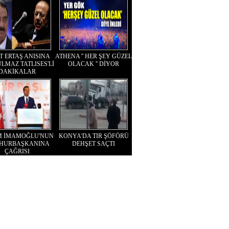
T ERTAŞ ANISINA
ATHENA '' HER ŞEY GÜZEL
LMAZ TATLISES'Lİ
OLACAK '' DİYOR
DAKİKALAR
M İMAMOĞLU'NUN
KONYA'DA TIR ŞÖFÖRÜ
HURBAŞKANINA
DEHŞET SAÇTI
ÇAĞRISI