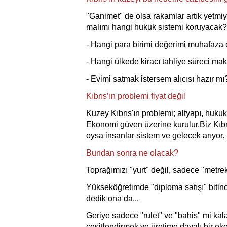
"Ganimet" de olsa rakamlar artık yetmiyo
malımı hangi hukuk sistemi koruyacak?
- Hangi para birimi değerimi muhafaza
- Hangi ülkede kiracı tahliye süreci ma
- Evimi satmak istersem alıcısı hazır mı
Kıbrıs’ın problemi fiyat değil
Kuzey Kıbrıs'ın problemi
; altyapı, hukuk
Ekonomi güven üzerine kurulur.Biz Kıbrı
oysa insanlar sistem ve gelecek arıyor.
Bundan sonra ne olacak?
Toprağımızı "yurt" değil, sadece "met
Yükseköğretimde "diploma satışı" bitin
dedik ona da...
Geriye sadece "rulet" ve "bahis" mi kala
çeşitlendirmek ve üretime dayalı bir e