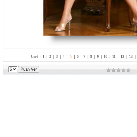
Geri
|
1
|
2
|
3
|
4
|
5
|
6
|
7
|
8
|
9
|
10
|
11
|
12
|
13
|