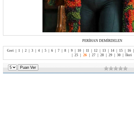
PERİHAN DEMİRDELEN
Geri
|
1
|
2
|
3
|
4
|
5
|
6
|
7
|
8
|
9
|
10
|
11
|
12
|
13
|
14
|
15
|
16
|
25
|
26
|
27
|
28
|
29
|
30
|
İleri