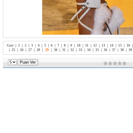
Geri
|
1
|
2
|
3
|
4
|
5
|
6
|
7
|
8
|
9
|
10
|
11
|
12
|
13
|
14
|
15
|
16
|
25
|
26
|
27
|
28
|
29
|
30
|
31
|
32
|
33
|
34
|
35
|
36
|
37
|
38
|
39