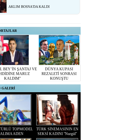
AKLIM BOSNA'DA KALDI
ORTAJLAR
L BEY’İN ŞANTAJ VE
DÜNYA KUPASI
HDİDİNE MARUZ
REZALETİ SONRASI
KALDIM''
KONUŞTU
 GALERİ
TÜRLÜ TOPMODEL
TÜRK SİNEMASININ EN
ALIMA ADEN
SEKSİ KADINI ''Nurgül''