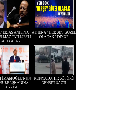
T ERTAŞ ANISINA
ATHENA '' HER ŞEY GÜZEL
LMAZ TATLISES'Lİ
OLACAK '' DİYOR
DAKİKALAR
M İMAMOĞLU'NUN
KONYA'DA TIR ŞÖFÖRÜ
HURBAŞKANINA
DEHŞET SAÇTI
ÇAĞRISI