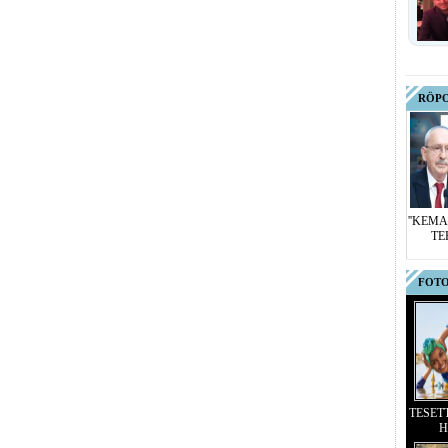
RÖP
''KEMA
TE
FOTO
TESET
H