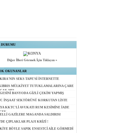
A DURUMU
Diğer İlleri Görmek İçin Tıklayın »
OK OKUNANLAR
KIRA'NIN SEKS TAPE'Sİ İNTERNETTE
KIBRIS MÜLKİYET TUTUKLAMALARINA ÇARE
CAK MI?
GESİNİ BANYODA GİZLİ ÇEKİM YAPMIŞ
C İNŞAAT SEKTÖRÜNÜ KORKUTAN LİSTE
LYA KKTC'Lİ AVUKATI RUM KESİMİNE İADE
CEK
ELLİ GAZİLERE MAGANDA SALDIRISI
'DE ÇIPLAKLAR PLAJI KRİZİ !
KİYE BÖYLE SAPIK ENSESTCİ AİLE GÖRMEDİ