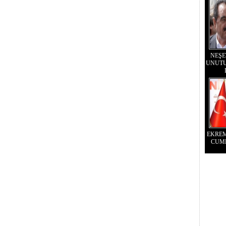
NEŞE
UNUTU
EKRE
CUM