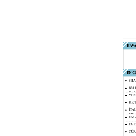
HAV
EN Ç
SHA
BM 
OLA
YEN
KKT
İTA
EDE
ENG
EGE
TÜR