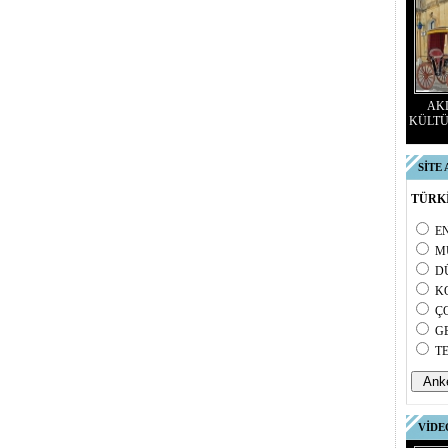
AKD
KÜLTÜ
SİTE
TÜRKİ
E
M
D
K
Ç
G
T
VİDE