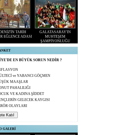
ENİZ'İN TARİH
GALATASARAY'IN
R EĞLENCE ADASI
MUHTEŞEM
ŞAMPİYONLUĞU
 ANKET
YE'DE EN BÜYÜK SORUN NEDİR ?
NFLASYON
ÜLTECİ ve YABANCI GÖÇMEN
ÜŞÜK MAAŞLAR
ONUT PAHALILIĞI
OCUK VE KADINA ŞİDDET
ENÇLERİN GELECEK KAYGISI
ERÖR OLAYLARI
O GALERİ