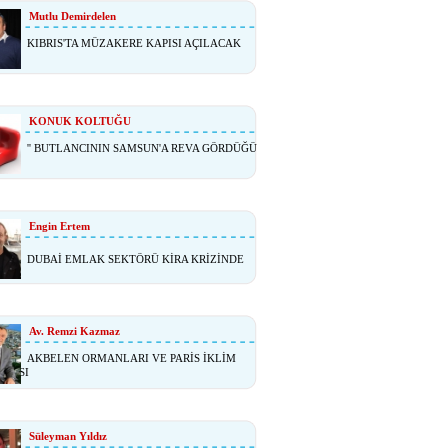
Mutlu Demirdelen
KIBRIS'TA MÜZAKERE KAPISI AÇILACAK
KONUK KOLTUĞU
'' BUTLANCININ SAMSUN'A REVA GÖRDÜĞÜ
Engin Ertem
DUBAİ EMLAK SEKTÖRÜ KİRA KRİZİNDE
Av. Remzi Kazmaz
AKBELEN ORMANLARI VE PARİS İKLİM
ŞMASI
Süleyman Yıldız