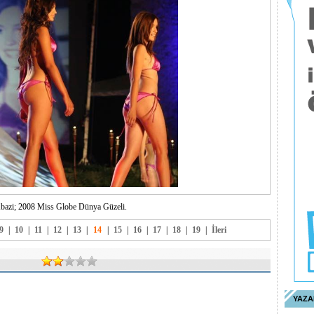
bazi; 2008 Miss Globe Dünya Güzeli.
9
|
10
|
11
|
12
|
13
|
14
|
15
|
16
|
17
|
18
|
19
|
İleri
YAZA