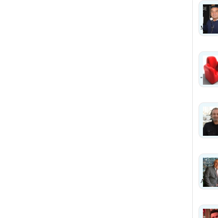
MI?
''
ANLA