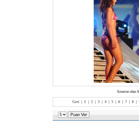
Arnavut olan A
Geri
|
1
|
2
|
3
|
4
|
5
|
6
|
7
|
8
|