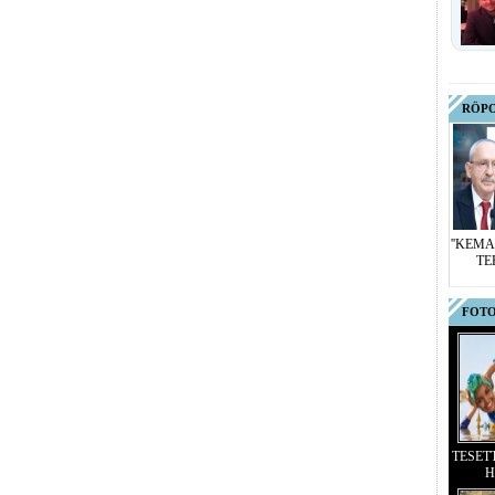
RÖP
''KEMA
TE
FOTO
TESET
H