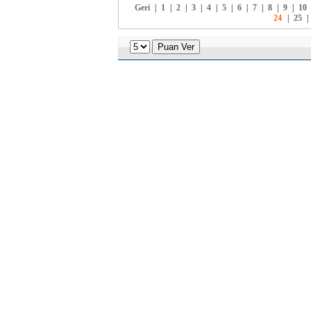
Geri
|
1
|
2
|
3
|
4
|
5
|
6
|
7
|
8
|
9
|
10
24
|
25
|