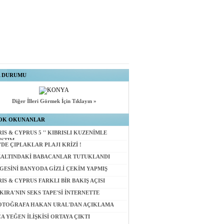
A DURUMU
Diğer İlleri Görmek İçin Tıklayın »
OK OKUNANLAR
RIS & CYPRUS 5 '' KIBRISLI KUZENİMLE
IŞTIM
'DE ÇIPLAKLAR PLAJI KRİZİ !
ALTINDAKİ BABACANLAR TUTUKLANDI
GESİNİ BANYODA GİZLİ ÇEKİM YAPMIŞ
RIS & CYPRUS FARKLI BİR BAKIŞ AÇISI
KIRA'NIN SEKS TAPE'Sİ İNTERNETTE
OTOĞRAFA HAKAN URAL'DAN AÇIKLAMA
A YEĞEN İLİŞKİSİ ORTAYA ÇIKTI