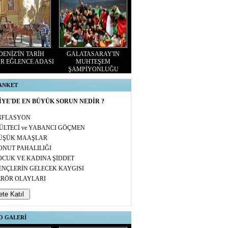
ENİZ'İN TARİH
GALATASARAY'IN
R EĞLENCE ADASI
MUHTEŞEM
ŞAMPİYONLUĞU
 ANKET
YE'DE EN BÜYÜK SORUN NEDİR ?
NFLASYON
ÜLTECİ ve YABANCI GÖÇMEN
ÜŞÜK MAAŞLAR
ONUT PAHALILIĞI
OCUK VE KADINA ŞİDDET
ENÇLERİN GELECEK KAYGISI
ERÖR OLAYLARI
O GALERİ