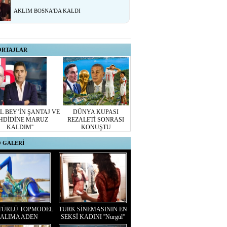
AKLIM BOSNA'DA KALDI
ORTAJLAR
L BEY’İN ŞANTAJ VE
DÜNYA KUPASI
HDİDİNE MARUZ
REZALETİ SONRASI
KALDIM''
KONUŞTU
 GALERİ
TÜRLÜ TOPMODEL
TÜRK SİNEMASININ EN
ALIMA ADEN
SEKSİ KADINI ''Nurgül''