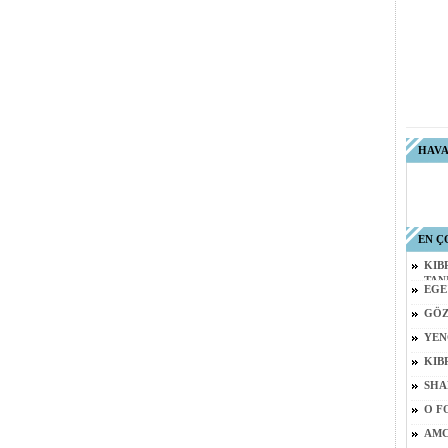
HAV
EN Ç
KIB
TAN
EGE
GÖZ
YEN
KIB
SHA
O F
AMC