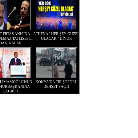
T ERTAŞ ANISINA
ATHENA '' HER ŞEY GÜZEL
LMAZ TATLISES'Lİ
OLACAK '' DİYOR
DAKİKALAR
M İMAMOĞLU'NUN
KONYA'DA TIR ŞÖFÖRÜ
HURBAŞKANINA
DEHŞET SAÇTI
ÇAĞRISI