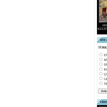
AKD
KÜLTÜ
SİTE
TÜRKİ
E
M
D
K
Ç
G
T
VİDE