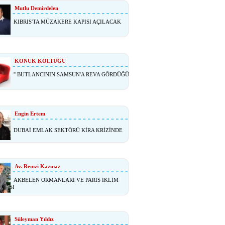
Mutlu Demirdelen
KIBRIS'TA MÜZAKERE KAPISI AÇILACAK
KONUK KOLTUĞU
'' BUTLANCININ SAMSUN'A REVA GÖRDÜĞÜ
Engin Ertem
DUBAİ EMLAK SEKTÖRÜ KİRA KRİZİNDE
Av. Remzi Kazmaz
AKBELEN ORMANLARI VE PARİS İKLİM
ŞMASI
Süleyman Yıldız