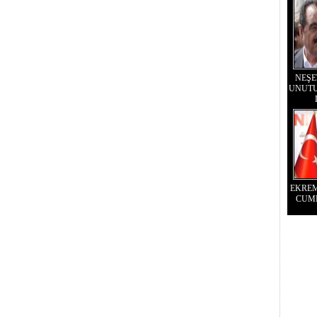
NEŞE
UNUTU
EKRE
CUM