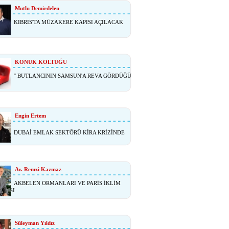
Mutlu Demirdelen
KIBRIS'TA MÜZAKERE KAPISI AÇILACAK
KONUK KOLTUĞU
'' BUTLANCININ SAMSUN'A REVA GÖRDÜĞÜ
Engin Ertem
DUBAİ EMLAK SEKTÖRÜ KİRA KRİZİNDE
Av. Remzi Kazmaz
AKBELEN ORMANLARI VE PARİS İKLİM
ŞMASI
Süleyman Yıldız