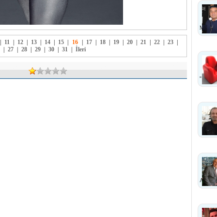
MI?
|
11
|
12
|
13
|
14
|
15
|
16
|
17
|
18
|
19
|
20
|
21
|
22
|
23
|
|
27
|
28
|
29
|
30
|
31
|
İleri
''
ANLA