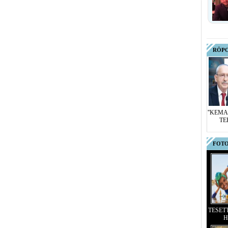
RÖP
''KEMA
TE
FOTO
TESET
H