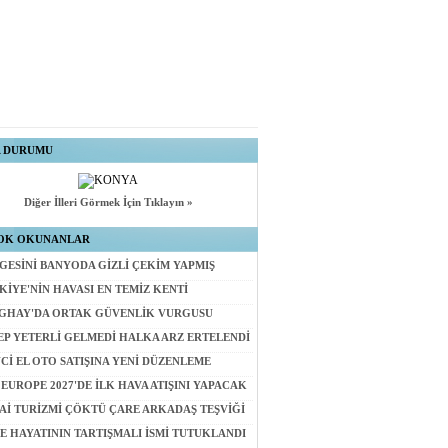
A DURUMU
Diğer İlleri Görmek İçin Tıklayın »
OK OKUNANLAR
GESİNİ BANYODA GİZLİ ÇEKİM YAPMIŞ
KİYE'NİN HAVASI EN TEMİZ KENTİ
GHAY'DA ORTAK GÜVENLİK VURGUSU
EP YETERLİ GELMEDİ HALKA ARZ ERTELENDİ
NCİ EL OTO SATIŞINA YENİ DÜZENLEME
 EUROPE 2027'DE İLK HAVA ATIŞINI YAPACAK
Aİ TURİZMİ ÇÖKTÜ ÇARE ARKADAŞ TEŞVİĞİ
E HAYATININ TARTIŞMALI İSMİ TUTUKLANDI