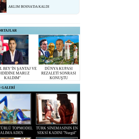
AKLIM BOSNA'DA KALDI
ORTAJLAR
L BEY’İN ŞANTAJ VE
DÜNYA KUPASI
HDİDİNE MARUZ
REZALETİ SONRASI
KALDIM''
KONUŞTU
 GALERİ
TÜRLÜ TOPMODEL
TÜRK SİNEMASININ EN
ALIMA ADEN
SEKSİ KADINI ''Nurgül''