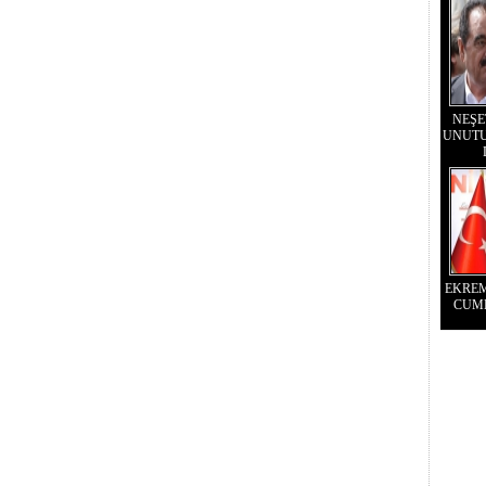
NEŞE
UNUTU
EKRE
CUM