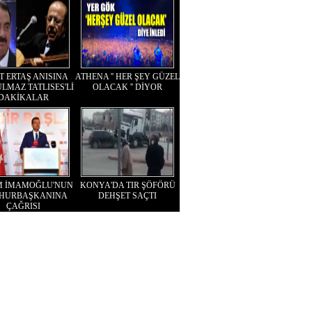
T ERTAŞ ANISINA
ATHENA '' HER ŞEY GÜZEL
LMAZ TATLISES'Lİ
OLACAK '' DİYOR
DAKİKALAR
M İMAMOĞLU'NUN
KONYA'DA TIR ŞÖFÖRÜ
HURBAŞKANINA
DEHŞET SAÇTI
ÇAĞRISI