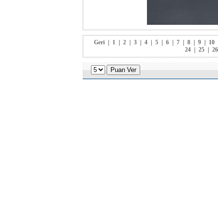
Geri
|
1
|
2
|
3
|
4
|
5
|
6
|
7
|
8
|
9
|
10
24
|
25
|
26