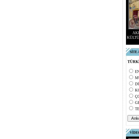
AKD
KÜLTÜ
SİTE
TÜRKİ
E
M
D
K
Ç
G
T
VİDE