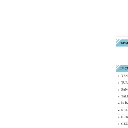
HAV
EN Ç
YEN
TÜR
ŞAN
TAL
İKİ
NBA
DUB
GEC