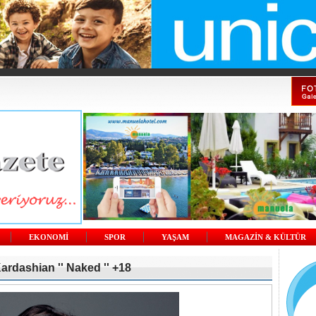
EKONOMİ
SPOR
YAŞAM
MAGAZİN & KÜLTÜR
rdashian '' Naked '' +18