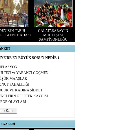
ENİZ'İN TARİH
GALATASARAY'IN
R EĞLENCE ADASI
MUHTEŞEM
ŞAMPİYONLUĞU
 ANKET
YE'DE EN BÜYÜK SORUN NEDİR ?
NFLASYON
ÜLTECİ ve YABANCI GÖÇMEN
ÜŞÜK MAAŞLAR
ONUT PAHALILIĞI
OCUK VE KADINA ŞİDDET
ENÇLERİN GELECEK KAYGISI
ERÖR OLAYLARI
O GALERİ