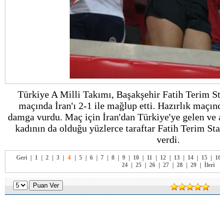
Türkiye A Milli Takımı, Başakşehir Fatih Terim St
maçında İran'ı 2-1 ile mağlup etti. Hazırlık maçınd
damga vurdu. Maç için İran'dan Türkiye'ye gelen ve a
kadının da olduğu yüzlerce taraftar Fatih Terim St
verdi.
Geri
|
1
|
2
|
3
|
4
|
5
|
6
|
7
|
8
|
9
|
10
|
11
|
12
|
13
|
14
|
15
|
1
24
|
25
|
26
|
27
|
28
|
29
|
İleri