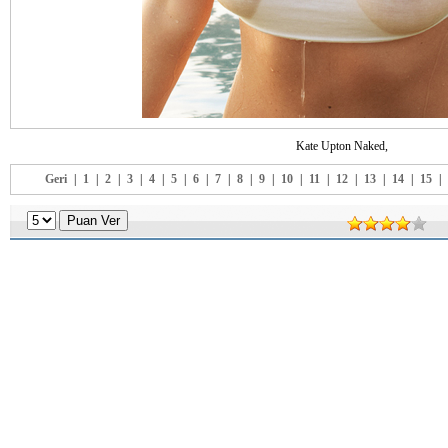
Kate Upton Naked,
Geri
|
1
|
2
|
3
|
4
|
5
|
6
|
7
|
8
|
9
|
10
|
11
|
12
|
13
|
14
|
15
|