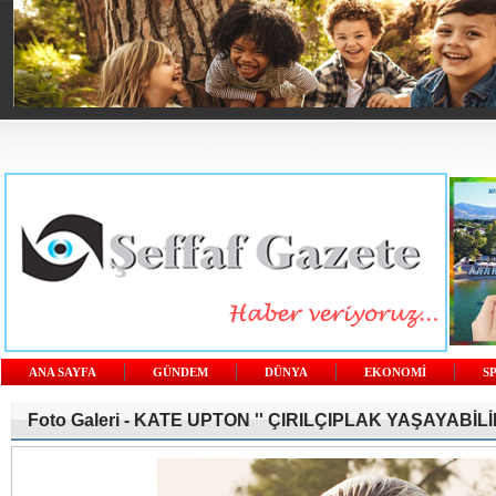
ANA SAYFA
GÜNDEM
DÜNYA
EKONOMİ
S
Foto Galeri -
KATE UPTON '' ÇIRILÇIPLAK YAŞAYABİLİR