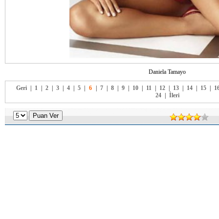
Daniela Tamayo
Geri
|
1
|
2
|
3
|
4
|
5
|
6
|
7
|
8
|
9
|
10
|
11
|
12
|
13
|
14
|
15
|
1
24
|
İleri