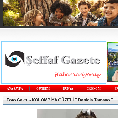
ANA SAYFA
GÜNDEM
DÜNYA
EKONOMİ
S
Foto Galeri -
KOLOMBİYA GÜZELİ '' Daniela Tamayo ''