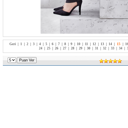
Geri
|
1
|
2
|
3
|
4
|
5
|
6
|
7
|
8
|
9
|
10
|
11
|
12
|
13
|
14
|
15
|
1
24
|
25
|
26
|
27
|
28
|
29
|
30
|
31
|
32
|
33
|
34
|