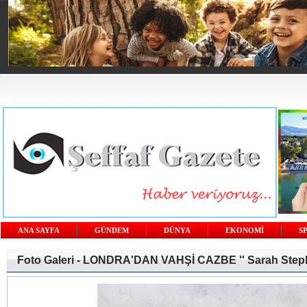
ANA SAYFA
GÜNDEM
DÜNYA
EKONOMİ
S
Foto Galeri -
LONDRA'DAN VAHŞİ CAZBE '' Sarah Steph