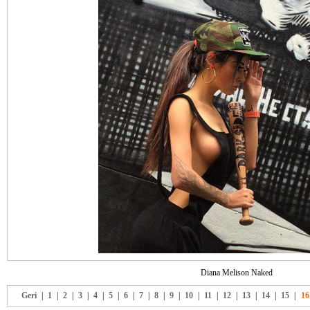
Diana Melison Naked
Geri
|
1
|
2
|
3
|
4
|
5
|
6
|
7
|
8
|
9
|
10
|
11
|
12
|
13
|
14
|
15
|
16