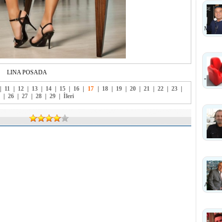
MI?
LINA POSADA
''
|
11
|
12
|
13
|
14
|
15
|
16
|
17
|
18
|
19
|
20
|
21
|
22
|
23
|
|
26
|
27
|
28
|
29
|
İleri
ANLA