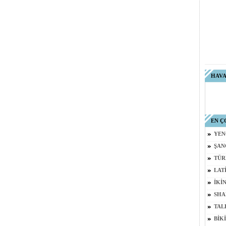
HAV
EN Ç
YEN
ŞAN
TÜR
LAT
İKİ
SHA
TAL
BİKİ