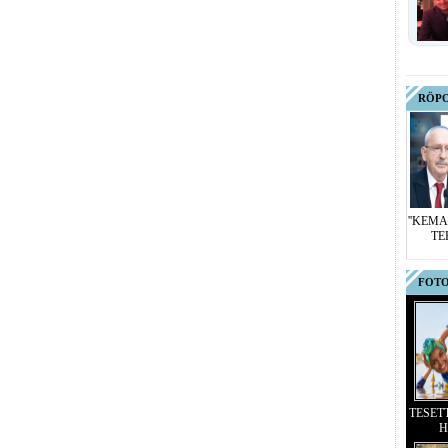
RÖP
''KEMA
TE
FOTO
TESET
H