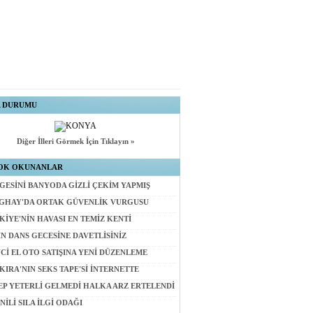
A DURUMU
Diğer İlleri Görmek İçin Tıklayın »
OK OKUNANLAR
GESİNİ BANYODA GİZLİ ÇEKİM YAPMIŞ
GHAY'DA ORTAK GÜVENLİK VURGUSU
KİYE'NİN HAVASI EN TEMİZ KENTİ
İN DANS GECESİNE DAVETLİSİNİZ
NCİ EL OTO SATIŞINA YENİ DÜZENLEME
KIRA'NIN SEKS TAPE'Sİ İNTERNETTE
EP YETERLİ GELMEDİ HALKA ARZ ERTELENDİ
NİLİ SILA İLGİ ODAĞI