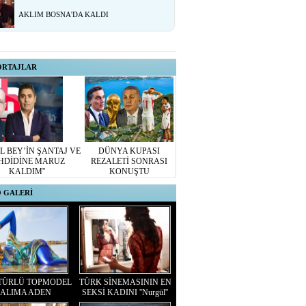
AKLIM BOSNA'DA KALDI
ORTAJLAR
L BEY’İN ŞANTAJ VE
DÜNYA KUPASI
HDİDİNE MARUZ
REZALETİ SONRASI
KALDIM''
KONUŞTU
 GALERİ
TÜRLÜ TOPMODEL
TÜRK SİNEMASININ EN
ALIMA ADEN
SEKSİ KADINI ''Nurgül''