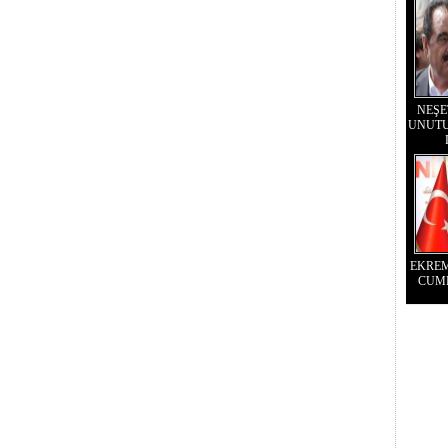
NEŞE
UNUTU
EKRE
CUM