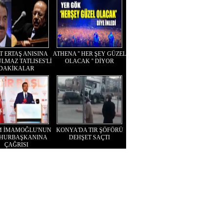
T ERTAŞ ANISINA
ATHENA '' HER ŞEY GÜZEL
LMAZ TATLISES'Lİ
OLACAK '' DİYOR
DAKİKALAR
M İMAMOĞLU'NUN
KONYA'DA TIR ŞÖFÖRÜ
HURBAŞKANINA
DEHŞET SAÇTI
ÇAĞRISI