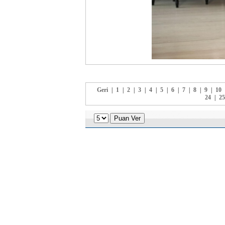
Geri
|
1
|
2
|
3
|
4
|
5
|
6
|
7
|
8
|
9
|
10
24
|
25