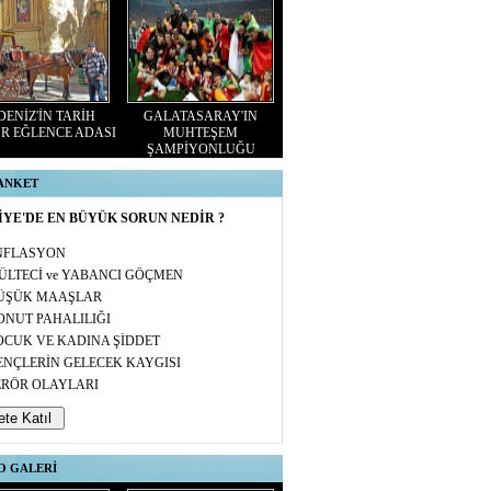
ENİZ'İN TARİH
GALATASARAY'IN
R EĞLENCE ADASI
MUHTEŞEM
ŞAMPİYONLUĞU
 ANKET
YE'DE EN BÜYÜK SORUN NEDİR ?
NFLASYON
ÜLTECİ ve YABANCI GÖÇMEN
ÜŞÜK MAAŞLAR
ONUT PAHALILIĞI
OCUK VE KADINA ŞİDDET
ENÇLERİN GELECEK KAYGISI
ERÖR OLAYLARI
O GALERİ