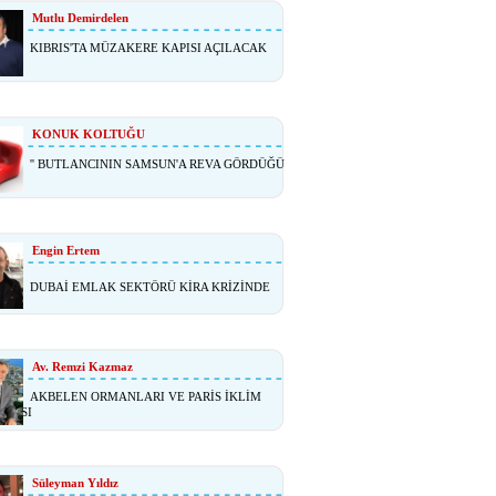
Mutlu Demirdelen
KIBRIS'TA MÜZAKERE KAPISI AÇILACAK
KONUK KOLTUĞU
'' BUTLANCININ SAMSUN'A REVA GÖRDÜĞÜ
Engin Ertem
DUBAİ EMLAK SEKTÖRÜ KİRA KRİZİNDE
Av. Remzi Kazmaz
AKBELEN ORMANLARI VE PARİS İKLİM
ŞMASI
Süleyman Yıldız