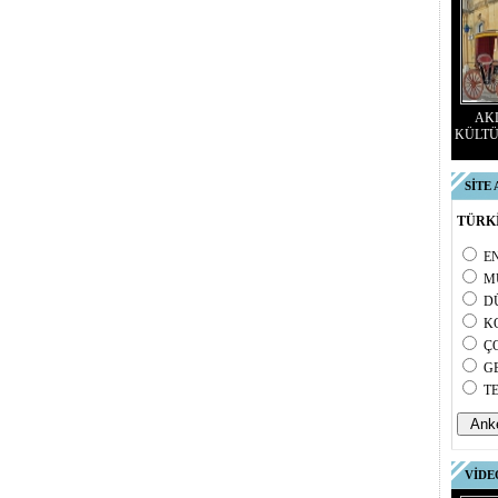
AKD
KÜLTÜ
SİTE
TÜRKİ
E
M
D
K
Ç
G
T
VİDE