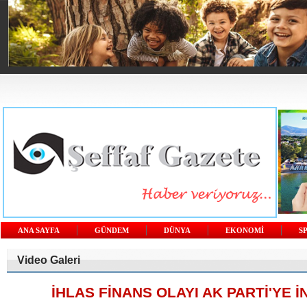
ANA SAYFA
GÜNDEM
DÜNYA
EKONOMİ
S
Video Galeri
İHLAS FİNANS OLAYI AK PARTİ'YE İ