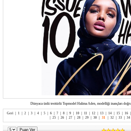
Dünyaca ünlü testtürlü Topmodel Halima Aden, modelliği inançları doğrul
Geri
|
1
|
2
|
3
|
4
|
5
|
6
|
7
|
8
|
9
|
10
|
11
|
12
|
13
|
14
|
15
|
16
|
25
|
26
|
27
|
28
|
29
|
30
|
31
|
32
|
33
|
34