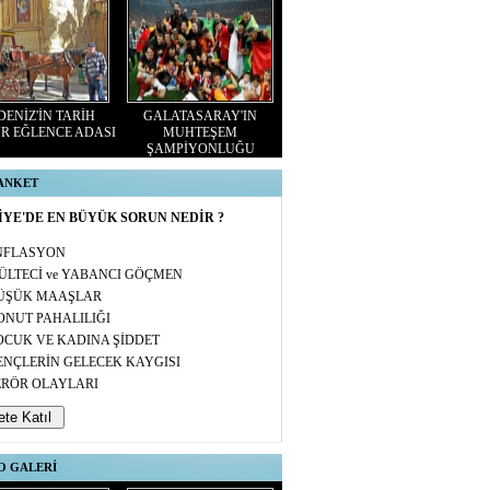
ENİZ'İN TARİH
GALATASARAY'IN
R EĞLENCE ADASI
MUHTEŞEM
ŞAMPİYONLUĞU
 ANKET
YE'DE EN BÜYÜK SORUN NEDİR ?
NFLASYON
ÜLTECİ ve YABANCI GÖÇMEN
ÜŞÜK MAAŞLAR
ONUT PAHALILIĞI
OCUK VE KADINA ŞİDDET
ENÇLERİN GELECEK KAYGISI
ERÖR OLAYLARI
O GALERİ