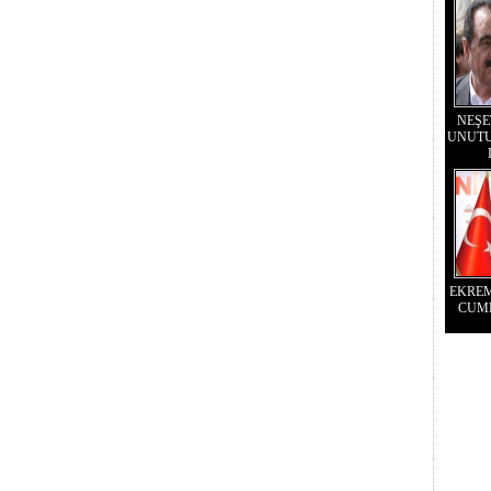
NEŞE
UNUTU
EKRE
CUM