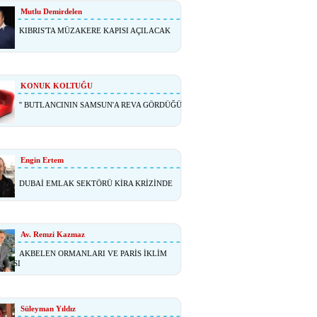
Mutlu Demirdelen
KIBRIS'TA MÜZAKERE KAPISI AÇILACAK
KONUK KOLTUĞU
'' BUTLANCININ SAMSUN'A REVA GÖRDÜĞÜ
Engin Ertem
DUBAİ EMLAK SEKTÖRÜ KİRA KRİZİNDE
Av. Remzi Kazmaz
AKBELEN ORMANLARI VE PARİS İKLİM
ŞMASI
Süleyman Yıldız