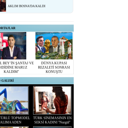
AKLIM BOSNA'DA KALDI
ORTAJLAR
L BEY’İN ŞANTAJ VE
DÜNYA KUPASI
HDİDİNE MARUZ
REZALETİ SONRASI
KALDIM''
KONUŞTU
 GALERİ
TÜRLÜ TOPMODEL
TÜRK SİNEMASININ EN
ALIMA ADEN
SEKSİ KADINI ''Nurgül''