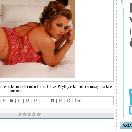
ksi modellerinden Louise Glover Playboy çekiminden sonra aşırı tacizden
bunaldı.
|
9
|
10
|
11
|
12
|
13
|
14
|
15
|
16
|
17
|
İleri
YAZA