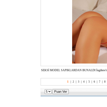
SEKSİ MODEL SAPIKLARDAN BUNALDI İngiltere'nin en se
1
|
2
|
3
|
4
|
5
|
6
|
7
|
8