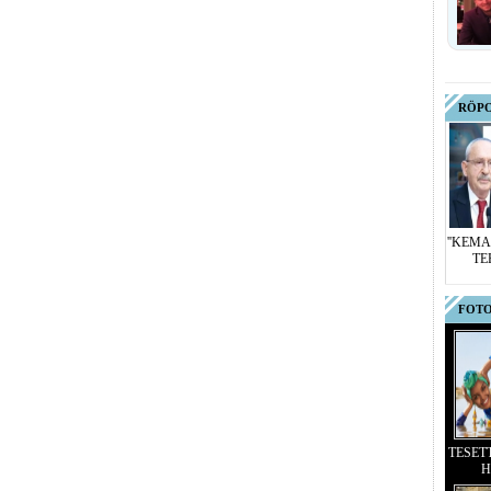
RÖP
''KEMA
TE
FOTO
TESET
H