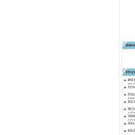
HAV
EN Ç
BM 
OLA
YEN
İTA
EDE
KKT
BEY
GÖZ
SİM
ÇÖZ
SHA
KKT