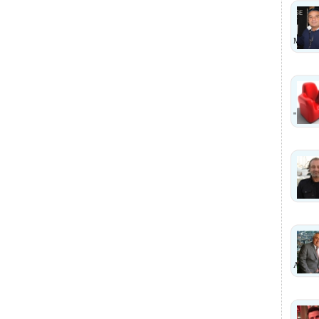
MI?
''
ANLA