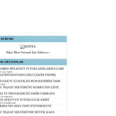
A DURUMU
Diğer İlleri Görmek İçin Tıklayın »
OK OKUNANLAR
KIBRIS MÜLKİYET TUTUKLAMALARINA ÇARE
CAK MI?
GESİNİ BANYODA GİZLİ ÇEKİM YAPMIŞ
LYA KKTC'Lİ AVUKATI RUM KESİMİNE İADE
CEK
C İNŞAAT SEKTÖRÜNÜ KORKUTAN LİSTE
AZ TV PROGRAMCISI TAHİR SARIKAYA
ALTINDA
ON AYKUT'UN TUTUKLULUK KRİZİ
ÜLEMİYOR
KIRA'NIN SEKS TAPE'Sİ İNTERNETTE
C İNŞAAT SEKTÖRÜNDE BÜYÜK KAOS