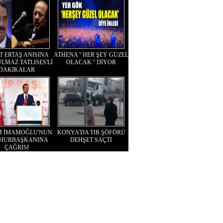
T ERTAŞ ANISINA
ATHENA '' HER ŞEY GÜZEL
LMAZ TATLISES'Lİ
OLACAK '' DİYOR
DAKİKALAR
M İMAMOĞLU'NUN
KONYA'DA TIR ŞÖFÖRÜ
HURBAŞKANINA
DEHŞET SAÇTI
ÇAĞRISI