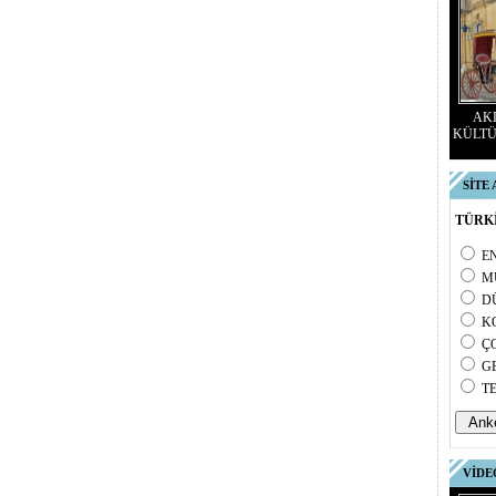
AKD
KÜLTÜ
SİTE
TÜRKİ
E
M
D
K
Ç
G
T
VİDE